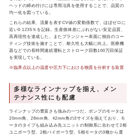
ヘッドの締め付けには専用冶具を使用することで、品質の
均一化を図っている。
これらの結果、流量を表すCV値の変動係数で、ほぼゼロに
近い0.1235％を記録。生産個体差にぶれがない安定品質、
高再現性を達成した。またプランジャー表面に独自のコー
ティング技術を施すことで、耐久性も大幅に向上。医療機
器などでの長時間連続運転とストローク回数100万回保証
を実現している。
※臨界点以上の温度や圧力下における物質を分析する装置
多様なラインナップを揃え、メン
テナンス性にも配慮
ラインナップの豊富さも強みの一つだ。ポンプのモータは
20mm角、28mm角、42mm角の3サイズを揃えており、モ
ータのタイプも組み込み先ユニットの制御系に合わせて2相
ユニポーラ型、2相バイポーラ型、5相モータの3種から選