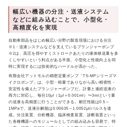
幅広い機器の分注・送液システム
などに組み込むことで、小型化・
高精度化を実現
自動車部品をはじめ幅広い分野の製造現場における分注
※1・送液システムなどを支えているプランジャーポンプ
※2は、高圧を得やすくストロークあたりの液体移送量を多
くしやすいという利点がある半面、小型化と性能向上を同
時に実現するには技術的なハードルが高かった。
有限会社アットモルの精密定量ポンプ「TS-MPシリーズマ
イクロポンプ」は、小型・軽量でありながら高い精密性・
安定性を備えたプランジャーポンプだ。計量と連続送液の
両方に対応し、毎分10μl（1μl＝0.001ml）〜3mlという量
の送液を高精度に行うことができる。耐圧性能は0.5～
1MPaで、送液分解能は0.00635～1.0052μl/パルスを達
成。分注装置、分析機器、臨床検査装置、診断装置といっ
た各種機器へのモジュールとしての組み込みも容易で、特