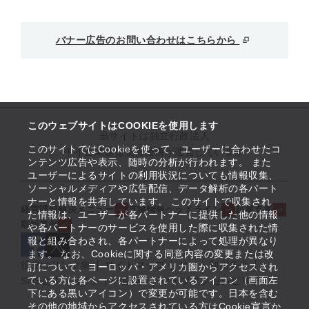
バナー広告のお問い合わせはこちらから
このウェブサイトはCOOKIEを使用します
当サイトは独立行政法人
このサイトではCookieを使って、ユーザーに合わせたコ
中小企業基盤整備機構が運営しています
ンテンツ広告や表示、随時の分析が行われます。 また
ユーザーによるサイトの利用状況についても情報収集、
ソーシャルメディアや広告配信、データ解析の各パート
ナーと情報を共有しています。 このサイトで収集され
経営課題解決メニュー
支援情報ヘッドライン
起業支援
た情報は、ユーザーが各パートナーに提供した他の情報
取組事例
や各パートナーのサービスを使用した際に収集された情
報と組み合わされ、各パートナーによって処理が異なり
ます。 なお、Cookieに関する同意内容の変更または改
役立つリンク集
サイトマップ
サイト利用条件
訂について、ヨーロッパ・アメリカ圏からアクセスされ
ている方は各ページに設置されているアイコン（画面左
SNS公式アカウント一覧
ウェブアクセシビリティ
下にある黒いアイコン）で変更が可能です。日本を含む
その他の地域からアクセスされている方はCookie宣言か