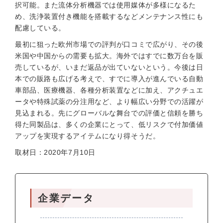
択可能。また流体分析機器では使用媒体が多様になるた
め、洗浄装置付き機能を搭載するなどメンテナンス性にも
配慮している。
最初に狙った欧州市場での評判が口コミで広がり、その後
米国や中国からの需要も拡大。海外ではすでに数万台を販
売しているが、いまだ返品が出ていないという。今後は日
本での販路も広げる考えで、すでに導入が進んでいる自動
車部品、医療機器、各種分析装置などに加え、アクチュエ
ータや特殊試薬の分注用など、より幅広い分野での活躍が
見込まれる。先にグローバルな舞台での評価と信頼を勝ち
得た同製品は、多くの企業にとって、低リスクで付加価値
アップを実現するアイテムになり得そうだ。
取材日：2020年7月10日
企業データ