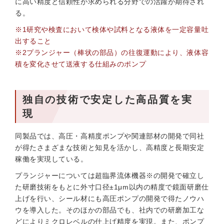
に高い精度と信頼性が求められる分野での活躍が期待され
る。
※1研究や検査において検体や試料となる液体を一定容量吐
出すること
※2プランジャー（棒状の部品）の往復運動により、液体容
積を変化させて送液する仕組みのポンプ
独自の技術で安定した高品質を実
現
同製品では、高圧・高精度ポンプや関連部材の開発で同社
が得たさまざまな技術と知見を活かし、高精度と長期安定
稼働を実現している。
プランジャーについては超臨界流体機器※の開発で確立し
た研磨技術をもとに外寸口径±1μm以内の精度で鏡面研磨仕
上げを行い、シール材にも高圧ポンプの開発で得たノウハ
ウを導入した。そのほかの部品でも、社内での研磨加工な
どによりミクロレベルの仕上げ精度を実現。また、ポンプ