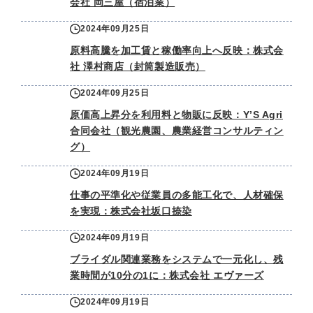
会社 岡三屋（宿泊業）
2024年09月25日
原料高騰を加工賃と稼働率向上へ反映：株式会
社 澤村商店（封筒製造販売）
2024年09月25日
原価高上昇分を利用料と物販に反映：Y’S Agri
合同会社（観光農園、農業経営コンサルティン
グ）
2024年09月19日
仕事の平準化や従業員の多能工化で、人材確保
を実現：株式会社坂口捺染
2024年09月19日
ブライダル関連業務をシステムで一元化し、残
業時間が10分の1に：株式会社 エヴァーズ
2024年09月19日