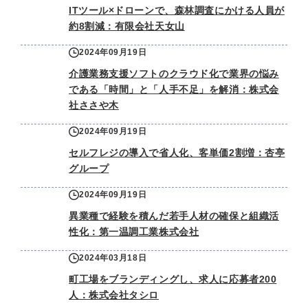
ITツール×ドローンで、森林調査にかける人員が
約8割減：有限会社天女山
2024年09月19日
介護業務支援ソフトのクラウド化で業界の悩み
である「時間」と「人手不足」を解消：株式会
社ささや木
2024年09月19日
セルフレジの導入で省人化、客単価2割増：杏亭
グループ
2024年09月19日
異業種で経験を積んだ若手人材の確保と組織活
性化：第一温調工業株式会社
2024年03月18日
町工場をブランディングし、求人に応募者200
人：株式会社タシロ