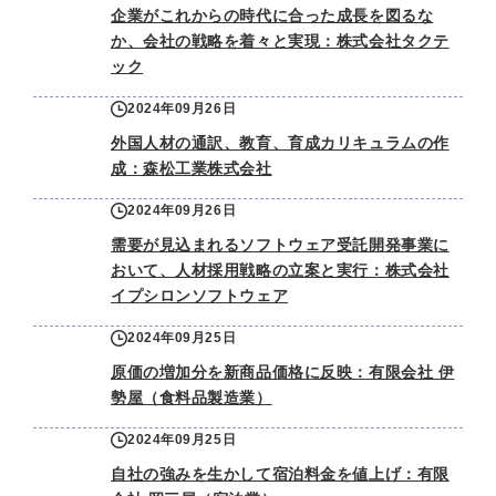
企業がこれからの時代に合った成長を図るな
か、会社の戦略を着々と実現：株式会社タクテ
ック
2024年09月26日
外国人材の通訳、教育、育成カリキュラムの作
成：森松工業株式会社
2024年09月26日
需要が見込まれるソフトウェア受託開発事業に
おいて、人材採用戦略の立案と実行：株式会社
イプシロンソフトウェア
2024年09月25日
原価の増加分を新商品価格に反映：有限会社 伊
勢屋（食料品製造業）
2024年09月25日
自社の強みを生かして宿泊料金を値上げ：有限