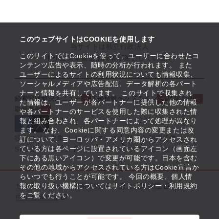
このウェブサイトはCOOKIEを使用します
当サイトは独立行政法人
このサイトではCookieを使って、ユーザーに合わせたコ
中小企業基盤整備機構が運営しています
ンテンツ広告や表示、随時の分析が行われます。 また
ユーザーによるサイトの利用状況についても情報収集、
ソーシャルメディアや広告配信、データ解析の各パート
ナーと情報を共有しています。 このサイトで収集され
経営課題解決メニュー
支援情報ヘッドライン
起業支援
た情報は、ユーザーが各パートナーに提供した他の情報
取組事例
や各パートナーのサービスを使用した際に収集された情
報と組み合わされ、各パートナーによって処理が異なり
ます。 なお、Cookieに関する同意内容の変更または改
役立つリンク集
サイトマップ
サイト利用条件
訂について、ヨーロッパ・アメリカ圏からアクセスされ
ている方は各ページに設置されているアイコン（画面左
SNS公式アカウント一覧
ウェブアクセシビリティ
下にある黒いアイコン）で変更が可能です。日本を含む
その他の地域からアクセスされている方はCookie宣言か
らいつでも行うことが可能です。 今回の概要、個人情
サイトポリシー・利用規約
報の取り扱い機構についてはサイトポリシー・利用規約
個人情報保護
をご覧ください。
中小機構とは