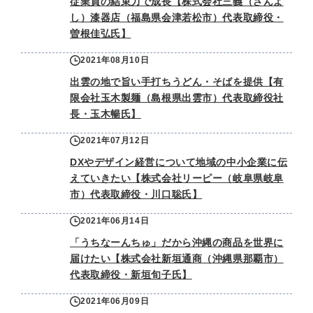
従業員の結束力で成長【株式会社三義（さんよ
し）漆器店（福島県会津若松市）代表取締役・
曽根佳弘氏】
2021年08月10日
出雲の地で旨い手打ちうどん・そばを提供【有
限会社玉木製麺（島根県出雲市）代表取締役社
長・玉木暢氏】
2021年07月12日
DXやデザイン経営について地域の中小企業に伝
えていきたい【株式会社リーピー（岐阜県岐阜
市）代表取締役・川口聡氏】
2021年06月14日
「うちなーんちゅ」だから沖縄の商品を世界に
届けたい【株式会社新垣通商（沖縄県那覇市）
代表取締役・新垣旬子氏】
2021年06月09日