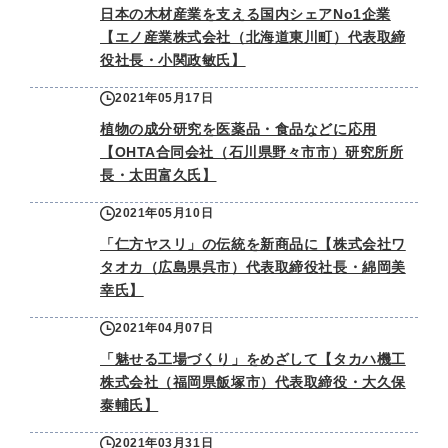
日本の木材産業を支える国内シェアNo1企業
【エノ産業株式会社（北海道東川町）代表取締
役社長・小関政敏氏】
2021年05月17日
植物の成分研究を医薬品・食品などに応用
【OHTA合同会社（石川県野々市市）研究所所
長・太田富久氏】
2021年05月10日
「仁方ヤスリ」の伝統を新商品に【株式会社ワ
タオカ（広島県呉市）代表取締役社長・綿岡美
幸氏】
2021年04月07日
「魅せる工場づくり」をめざして【タカハ機工
株式会社（福岡県飯塚市）代表取締役・大久保
泰輔氏】
2021年03月31日