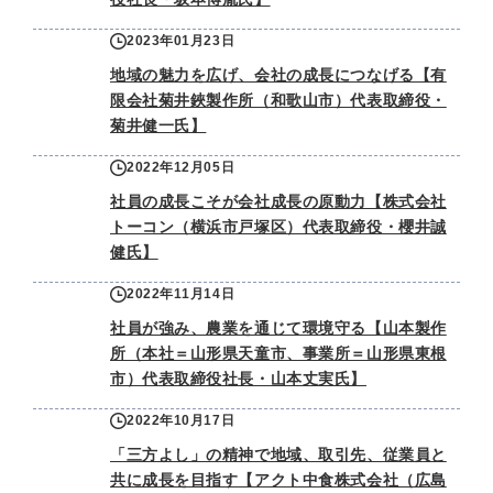
2023年01月23日
地域の魅力を広げ、会社の成長につなげる【有
限会社菊井鋏製作所（和歌山市）代表取締役・
菊井健一氏】
2022年12月05日
社員の成長こそが会社成長の原動力【株式会社
トーコン（横浜市戸塚区）代表取締役・櫻井誠
健氏】
2022年11月14日
社員が強み、農業を通じて環境守る【山本製作
所（本社＝山形県天童市、事業所＝山形県東根
市）代表取締役社長・山本丈実氏】
2022年10月17日
「三方よし」の精神で地域、取引先、従業員と
共に成長を目指す【アクト中食株式会社（広島