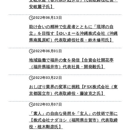
安岐水産（香川県さぬき市）代表取締役社長・
安岐麗子氏】
2022年06月13日
助け合いの精神で生産者とともに「琉球の自
立」を目指す【ゆいまーる沖縄株式会社（沖縄
県南風原町）代表取締役社長・鈴木修司氏】
2022年06月01日
地域協働で福井の食を発信【合資会社開花亭
（福井県福井市）代表社員・開発毅氏】
2022年03月22日
おしぼり業界の変革に挑戦【FSX株式会社（東
京都国立市）代表取締役・藤波克之氏】
2022年03月07日
「素人」の自由な発想を「玄人」の技術で形に
【株式会社ナダヨシ（福岡県古賀市）代表取締
役・植木剛彦氏】