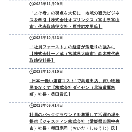
2023年11月09日
「よそ者」の視点を大切に 地域の観光ビジネ
スを牽引【株式会社オズリンクス（富山県富山
市）代表取締役女将・原井紗友里氏】
2023年10月23日
「社員ファースト」の経営が酒造りの強みに
【株式会社一ノ蔵（宮城県大崎市）鈴木整代表
取締役社長】
2023年10月10日
“日本一低い運営コスト”で高速出店、買い物難
民をなくす【株式会社ダイゼン（北海道鷹栖
町）社長・柴田貢氏】
2023年09月14日
社員のバックグラウンドを尊重して活躍の場を
提供【ジャスティン株式会社（愛媛県四国中央
市）社長・種田宗司（おいだ・しゅうじ）氏】