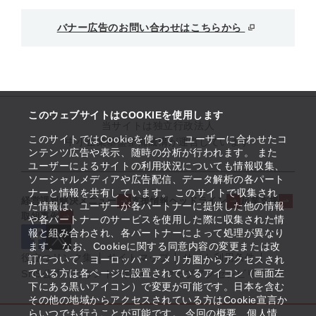
バナー広告のお問い合わせはこちらから
このウェブサイトはCOOKIEを使用します
当サイトは独立行政法人
このサイトではCookieを使って、ユーザーに合わせたコ
中小企業基盤整備機構が運営しています
ンテンツ広告や表示、随時の分析が行われます。 また
ユーザーによるサイトの利用状況についても情報収集、
ソーシャルメディアや広告配信、データ解析の各パート
ナーと情報を共有しています。 このサイトで収集され
経営課題解決メニュー
支援情報ヘッドライン
起業支援
た情報は、ユーザーが各パートナーに提供した他の情報
取組事例
や各パートナーのサービスを使用した際に収集された情
報と組み合わされ、各パートナーによって処理が異なり
ます。 なお、Cookieに関する同意内容の変更または改
役立つリンク集
サイトマップ
サイト利用条件
訂について、ヨーロッパ・アメリカ圏からアクセスされ
ている方は各ページに設置されているアイコン（画面左
SNS公式アカウント一覧
ウェブアクセシビリティ
下にある黒いアイコン）で変更が可能です。日本を含む
その他の地域からアクセスされている方はCookie宣言か
らいつでも行うことが可能です。 今回の概要、個人情