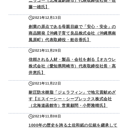
ニッコー（北海道釧路市）代表取締役社長・佐
藤一雄氏】
2021年12月13日
創業の原点である母親目線で「安心・安全」の
商品開発【沖縄子育て良品株式会社（沖縄県南
風原町）代表取締役・舩谷香氏】
2021年11月29日
信頼される人材・製品・会社を創る【オカウレ
株式会社（愛知県岡崎市）代表取締役社長・髙
井恵氏】
2021年11月22日
耐圧防水樹脂「ジェラフィン」で地元貢献めざ
す【エスイーシー・シープレックス株式会社
（北海道函館市）営業顧問・小野雅晴氏】
2021年11月08日
1000年の歴史を誇る土佐和紙の伝統を継承して