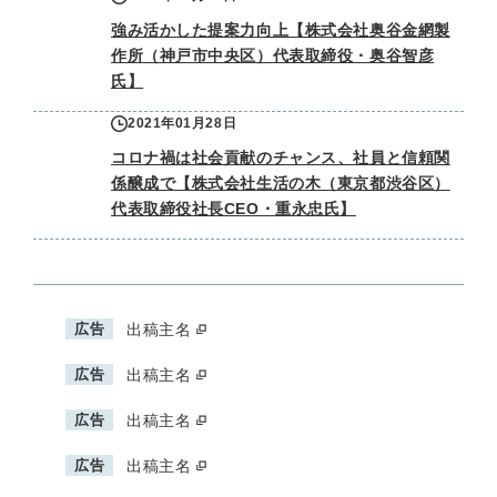
強み活かした提案力向上【株式会社奥谷金網製
作所（神戸市中央区）代表取締役・奥谷智彦
氏】
2021年01月28日
コロナ禍は社会貢献のチャンス、社員と信頼関
係醸成で【株式会社生活の木（東京都渋谷区）
代表取締役社長CEO・重永忠氏】
広告
出稿主名
広告
出稿主名
広告
出稿主名
広告
出稿主名