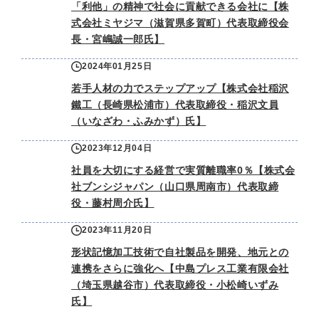
「利他」の精神で社会に貢献できる会社に【株
式会社ミヤジマ（滋賀県多賀町）代表取締役会
長・宮嶋誠一郎氏】
2024年01月25日
若手人材の力でステップアップ【株式会社稲沢
鐵工（長崎県松浦市）代表取締役・稲沢文員
（いなざわ・ふみかず）氏】
2023年12月04日
社員を大切にする経営で実質離職率0％【株式会
社ブンシジャパン（山口県周南市）代表取締
役・藤村周介氏】
2023年11月20日
形状記憶加工技術で自社製品を開発、地元との
連携をさらに強化へ【中島プレス工業有限会社
（埼玉県越谷市）代表取締役・小松崎いずみ
氏】