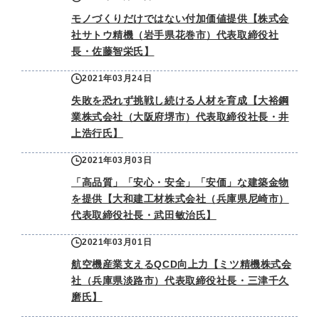
モノづくりだけではない付加価値提供【株式会
社サトウ精機（岩手県花巻市）代表取締役社
長・佐藤智栄氏】
2021年03月24日
失敗を恐れず挑戦し続ける人材を育成【大裕鋼
業株式会社（大阪府堺市）代表取締役社長・井
上浩行氏】
2021年03月03日
「高品質」「安心・安全」「安価」な建築金物
を提供【大和建工材株式会社（兵庫県尼崎市）
代表取締役社長・武田敏治氏】
2021年03月01日
航空機産業支えるQCD向上力【ミツ精機株式会
社（兵庫県淡路市）代表取締役社長・三津千久
磨氏】