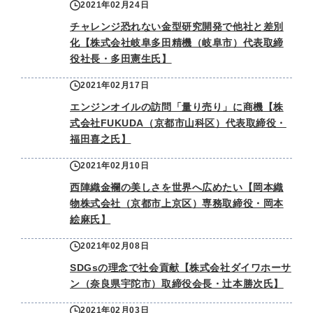
2021年02月24日
チャレンジ恐れない金型研究開発で他社と差別
化【株式会社岐阜多田精機（岐阜市）代表取締
役社長・多田憲生氏】
2021年02月17日
エンジンオイルの訪問「量り売り」に商機【株
式会社FUKUDA（京都市山科区）代表取締役・
福田喜之氏】
2021年02月10日
西陣織金襴の美しさを世界へ広めたい【岡本織
物株式会社（京都市上京区）専務取締役・岡本
絵麻氏】
2021年02月08日
SDGsの理念で社会貢献【株式会社ダイワホーサ
ン（奈良県宇陀市）取締役会長・辻本勝次氏】
2021年02月03日