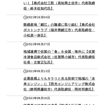
いく【株式会社三彩（高知県土佐市）代表取締
役・鈴木佐知代氏】
2021年10月04日
眼鏡産地「鯖江」の隆盛に取り組む【株式会社
ボストンクラブ（福井県鯖江市）代表取締役・
小松原一身氏】
2021年09月27日
地域連携で佐賀の「食」を全国・海外に【佐賀
冷凍食品株式会社（佐賀県小城市）代表取締役
社長・古賀正弘氏】
2021年09月13日
企業規模よりもキラリと光る技術で地域の「未
来エンジン」に【西光エンジニアリング株式会
社（静岡県藤枝市）代表取締役・岡村邦康氏】
2021年08月16日