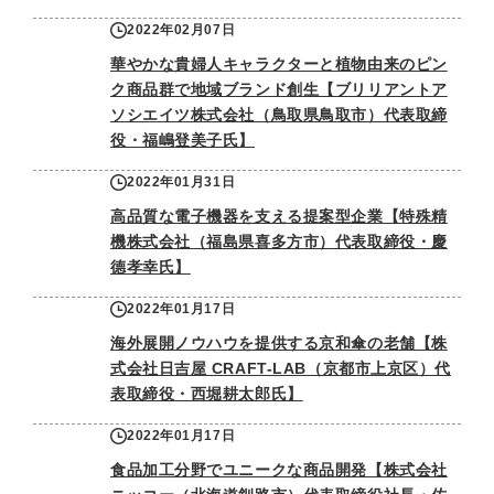
2022年02月07日
華やかな貴婦人キャラクターと植物由来のピン
ク商品群で地域ブランド創生【ブリリアントア
ソシエイツ株式会社（鳥取県鳥取市）代表取締
役・福嶋登美子氏】
2022年01月31日
高品質な電子機器を支える提案型企業【特殊精
機株式会社（福島県喜多方市）代表取締役・慶
德孝幸氏】
2022年01月17日
海外展開ノウハウを提供する京和傘の老舗【株
式会社日吉屋 CRAFT-LAB（京都市上京区）代
表取締役・西堀耕太郎氏】
2022年01月17日
食品加工分野でユニークな商品開発【株式会社