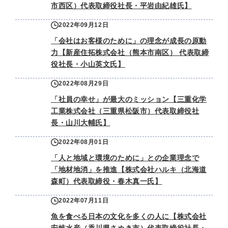
市西区）代表取締役社長・平岩由紀雄氏】
2022年09月12日
「会社はお客様のために」の理念が成長の原動
力【新産住拓株式会社（熊本市南区） 代表取締
役社長・小山英文氏】
2022年08月29日
「社員の幸せ」が最大のミッション【三重化学
工業株式会社（三重県松阪市）代表取締役社
長・山川大輔氏】
2022年08月01日
「人と地域と環境のために」との企業理念で
「地材地消」を推進【株式会社ハルキ（北海道
森町）代表取締役・春木真一氏】
2022年07月11日
魚を食べる日本の文化を多くの人に【株式会社