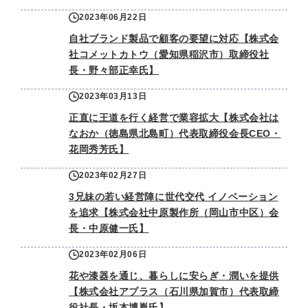
2023年06月22日
自社ブランド製品で顧客の要望に対応【株式会
社コメットカトウ（愛知県稲沢市）取締役社
長・野々部正幸氏】
2023年03月13日
正直に王道を行く経営で業容拡大【株式会社は
なおか（徳島県北島町）代表取締役会長CEO・
花岡秀芳氏】
2023年02月27日
3兄妹の若い経営陣に世代交代 イノベーション
を追求【株式会社中原製作所（岡山市中区）会
長・中原健一氏】
2023年02月06日
花や漆器を通じ、暮らしに安らぎ・潤いを提供
【株式会社アプラス（石川県加賀市）代表取締
役社長・坂本博胤氏】