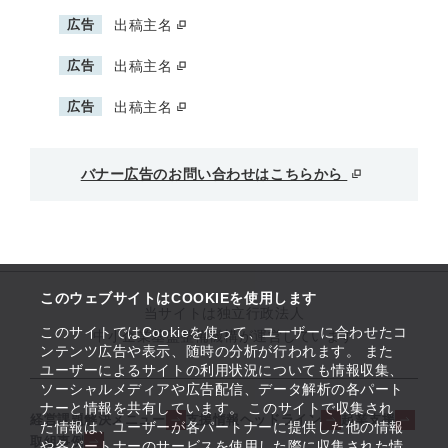
広告
出稿主名
広告
出稿主名
広告
出稿主名
バナー広告のお問い合わせはこちらから
このウェブサイトはCOOKIEを使用します
当サイトは独立行政法人
このサイトではCookieを使って、ユーザーに合わせたコ
中小企業基盤整備機構が運営しています
ンテンツ広告や表示、随時の分析が行われます。 また
ユーザーによるサイトの利用状況についても情報収集、
ソーシャルメディアや広告配信、データ解析の各パート
ナーと情報を共有しています。 このサイトで収集され
経営課題解決メニュー
支援情報ヘッドライン
起業支援
た情報は、ユーザーが各パートナーに提供した他の情報
取組事例
や各パートナーのサービスを使用した際に収集された情