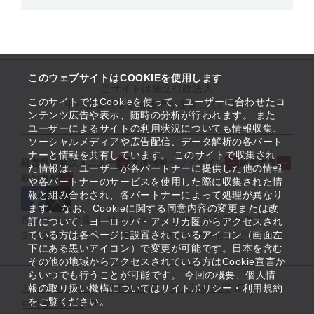
このウェブサイトはCOOKIEを使用します
当サイトは独立行政法人
このサイトではCookieを使って、ユーザーに合わせたコ
中小企業基盤整備機構が運営しています
ンテンツ広告や表示、随時の分析が行われます。 また
ユーザーによるサイトの利用状況についても情報収集、
ソーシャルメディアや広告配信、データ解析の各パート
ナーと情報を共有しています。 このサイトで収集され
経営課題解決メニュー
支援情報ヘッドライン
起業支援
た情報は、ユーザーが各パートナーに提供した他の情報
取組事例
や各パートナーのサービスを使用した際に収集された情
報と組み合わされ、各パートナーによって処理が異なり
ます。 なお、Cookieに関する同意内容の変更または改
役立つリンク集
サイトマップ
サイト利用条件
訂について、ヨーロッパ・アメリカ圏からアクセスされ
ている方は各ページに設置されているアイコン（画面左
SNS公式アカウント一覧
ウェブアクセシビリティ
下にある黒いアイコン）で変更が可能です。日本を含む
その他の地域からアクセスされている方はCookie宣言か
らいつでも行うことが可能です。 今回の概要、個人情
報の取り扱い機構についてはサイトポリシー・利用規約
サイトポリシー・利用規約
個人情報保護
をご覧ください。
中小機構とは