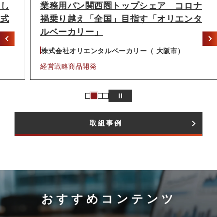
業務用パン関西圏トップシェア コロナ
禍乗り越え「全国」目指す「オリエンタ
ルベーカリー」
株式会社オリエンタルベーカリー（ 大阪市）
経営戦略
商品開発
取組事例
法律コラム
市場
おすすめコンテンツ