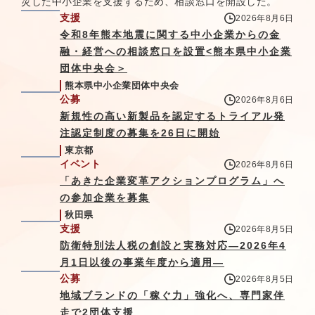
災した中小企業を支援するため、相談窓口を開設した。
支援
2026年8月6日
令和8年熊本地震に関する中小企業からの金
融・経営への相談窓口を設置<熊本県中小企業
団体中央会＞
熊本県中小企業団体中央会
公募
2026年8月6日
新規性の高い新製品を認定するトライアル発
注認定制度の募集を26日に開始
東京都
イベント
2026年8月6日
「あきた企業変革アクションプログラム」へ
の参加企業を募集
秋田県
支援
2026年8月5日
防衛特別法人税の創設と実務対応—2026年4
月1日以後の事業年度から適用—
公募
2026年8月5日
地域ブランドの「稼ぐ力」強化へ、専門家伴
走で2団体支援