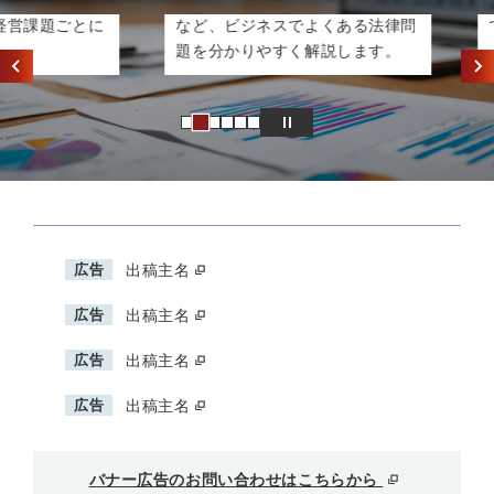
ど、企業経
働き方改革に伴う就業管理の問題
職種
課題ごとに
など、ビジネスでよくある法律問
てい
題を分かりやすく解説します。
広告
出稿主名
広告
出稿主名
広告
出稿主名
広告
出稿主名
バナー広告のお問い合わせはこちらから