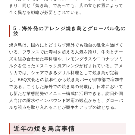
まり、同じ「焼き鳥」であっても、店の立ち位置によって
全く異なる戦略が必要とされている。
5．海外発のアレンジ焼き鳥とグローバル化の
波
焼き鳥は、国内にとどまらず海外でも独自の進化を遂げて
いる。フランスでは寿司を超える人気を誇り、牛肉とチー
ズを組み合わせた串料理や、レモングラスやココナッツミ
ルクを使ったエスニック風アレンジが好まれている。アメ
リカでは、シェアできるグリル料理として焼き鳥が定着
し、BBQ文化との親和性から焼き鳥バーが都市部で増加中
である。こうした海外での焼き鳥の発展は、日本において
も新たな業態開発やメニュー構成に活用できる。訪日外国
人向けの訴求やインバウンド対応の観点からも、グローバ
ルな視点を取り入れることが競争力アップの鍵となる。
近年の焼き鳥店事情