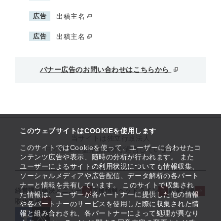
広告
出稿主名
広告
出稿主名
バナー広告のお問い合わせはこちらから
このウェブサイトはCOOKIEを使用します
当サイトは独立行政法人
このサイトではCookieを使って、ユーザーに合わせたコ
中小企業基盤整備機構が運営しています
ンテンツ広告や表示、随時の分析が行われます。 また
ユーザーによるサイトの利用状況についても情報収集、
ソーシャルメディアや広告配信、データ解析の各パート
ナーと情報を共有しています。 このサイトで収集され
経営課題解決メニュー
支援情報ヘッドライン
起業支援
た情報は、ユーザーが各パートナーに提供した他の情報
取組事例
や各パートナーのサービスを使用した際に収集された情
報と組み合わされ、各パートナーによって処理が異なり