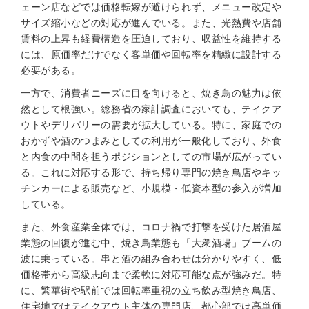
ェーン店などでは価格転嫁が避けられず、メニュー改定や
サイズ縮小などの対応が進んでいる。また、光熱費や店舗
賃料の上昇も経費構造を圧迫しており、収益性を維持する
には、原価率だけでなく客単価や回転率を精緻に設計する
必要がある。
一方で、消費者ニーズに目を向けると、焼き鳥の魅力は依
然として根強い。総務省の家計調査においても、テイクア
ウトやデリバリーの需要が拡大している。特に、家庭での
おかずや酒のつまみとしての利用が一般化しており、外食
と内食の中間を担うポジションとしての市場が広がってい
る。これに対応する形で、持ち帰り専門の焼き鳥店やキッ
チンカーによる販売など、小規模・低資本型の参入が増加
している。
また、外食産業全体では、コロナ禍で打撃を受けた居酒屋
業態の回復が進む中、焼き鳥業態も「大衆酒場」ブームの
波に乗っている。串と酒の組み合わせは分かりやすく、低
価格帯から高級志向まで柔軟に対応可能な点が強みだ。特
に、繁華街や駅前では回転率重視の立ち飲み型焼き鳥店、
住宅地ではテイクアウト主体の専門店、都心部では高単価