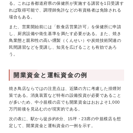
る。これは各都道府県の保健所が実施する講習を1日受講す
れば取得可能で、調理師免許などの有資格者は免除される
場合もある。
また、営業開始前には「飲食店営業許可」を保健所に申請
し、厨房設備や衛生基準を満たす必要がある。また、焼き
鳥業態と親和性の高い燻製（くんせい）や炭焼技術関連の
民間講習などを受講し、知見を広げることも有効であろ
う。
開業資金と運転資金の例
焼き鳥店ならではの注意点は、近隣の方に考慮した排煙対
策である。消臭装置など特有の設備投資が必要であること
が多いため、中小規模の店でも開業資金はおおよそ1,000
万円前後を見込むのが現実的である。
次の表に、駅から徒歩約8分、15坪・23席の中規模店を想
定して、開業資金と運転資金の一例を示す。