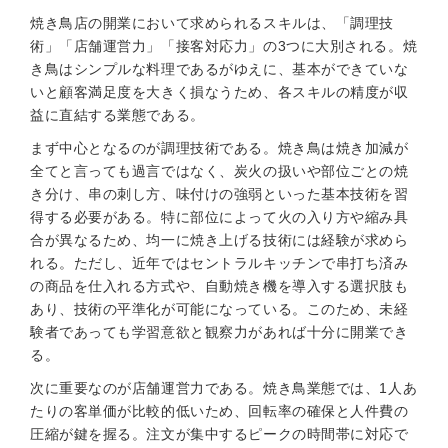
焼き鳥店の開業において求められるスキルは、「調理技
術」「店舗運営力」「接客対応力」の3つに大別される。焼
き鳥はシンプルな料理であるがゆえに、基本ができていな
いと顧客満足度を大きく損なうため、各スキルの精度が収
益に直結する業態である。
まず中心となるのが調理技術である。焼き鳥は焼き加減が
全てと言っても過言ではなく、炭火の扱いや部位ごとの焼
き分け、串の刺し方、味付けの強弱といった基本技術を習
得する必要がある。特に部位によって火の入り方や縮み具
合が異なるため、均一に焼き上げる技術には経験が求めら
れる。ただし、近年ではセントラルキッチンで串打ち済み
の商品を仕入れる方式や、自動焼き機を導入する選択肢も
あり、技術の平準化が可能になっている。このため、未経
験者であっても学習意欲と観察力があれば十分に開業でき
る。
次に重要なのが店舗運営力である。焼き鳥業態では、1人あ
たりの客単価が比較的低いため、回転率の確保と人件費の
圧縮が鍵を握る。注文が集中するピークの時間帯に対応で