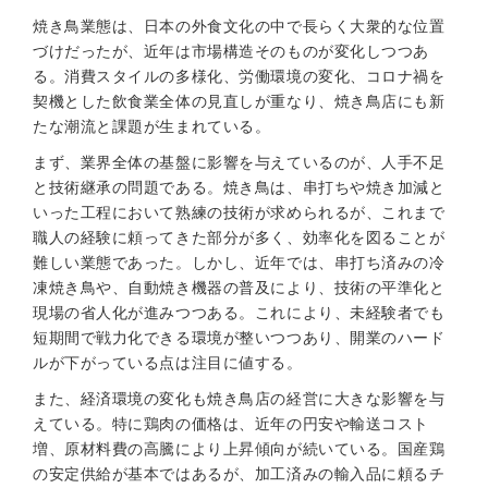
焼き鳥業態は、日本の外食文化の中で長らく大衆的な位置
づけだったが、近年は市場構造そのものが変化しつつあ
る。消費スタイルの多様化、労働環境の変化、コロナ禍を
契機とした飲食業全体の見直しが重なり、焼き鳥店にも新
たな潮流と課題が生まれている。
まず、業界全体の基盤に影響を与えているのが、人手不足
と技術継承の問題である。焼き鳥は、串打ちや焼き加減と
いった工程において熟練の技術が求められるが、これまで
職人の経験に頼ってきた部分が多く、効率化を図ることが
難しい業態であった。しかし、近年では、串打ち済みの冷
凍焼き鳥や、自動焼き機器の普及により、技術の平準化と
現場の省人化が進みつつある。これにより、未経験者でも
短期間で戦力化できる環境が整いつつあり、開業のハード
ルが下がっている点は注目に値する。
また、経済環境の変化も焼き鳥店の経営に大きな影響を与
えている。特に鶏肉の価格は、近年の円安や輸送コスト
増、原材料費の高騰により上昇傾向が続いている。国産鶏
の安定供給が基本ではあるが、加工済みの輸入品に頼るチ