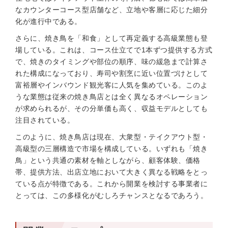
なカウンターコース型店舗など、立地や客層に応じた細分
化が進行中である。
さらに、焼き鳥を「和食」として再定義する高級業態も登
場している。これは、コース仕立てで1本ずつ提供する方式
で、焼きのタイミングや部位の順序、味の緩急まで計算さ
れた構成になっており、寿司や割烹に近い位置づけとして
富裕層やインバウンド観光客に人気を集めている。このよ
うな業態は従来の焼き鳥店とは全く異なるオペレーション
が求められるが、その分単価も高く、収益モデルとしても
注目されている。
このように、焼き鳥店は現在、大衆型・テイクアウト型・
高級型の三層構造で市場を構成している。いずれも「焼き
鳥」という共通の素材を軸としながら、顧客体験、価格
帯、提供方法、出店立地において大きく異なる戦略をとっ
ている点が特徴である。これから開業を検討する事業者に
とっては、この多様化がむしろチャンスとなるであろう。