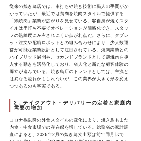
従来の焼き鳥店では、串打ちや焼き技術に職人の手間がか
かっていたが、最近では鶏肉を焼肉スタイルで提供する
「鶏焼肉」業態が広がりを見せている。客自身が焼くスタ
イルは串打ち不要でオペレーションが簡略化でき、スタッ
フの熟練度に左右されにくい点が利点だ。さらに、タブレ
ット注文や配膳ロボットとの組み合わせにより、少人数運
営が可能な業態設計として注目されている。焼肉業態との
ハイブリッド展開や、セカンドブランドとして鶏焼肉を導
入する動きも活発化しており、省人化と新たな顧客体験の
両立が進んでいる。焼き鳥店のトレンドとしては、主流と
は異なる流れかもしれないが、この業界が大きく形を変え
つつあるのも事実である。
2．テイクアウト・デリバリーの定着と家庭内
需要の増加
コロナ禍以降の外食スタイルの変化により、焼き鳥もまた
内食・中食市場での存在感を増している。総務省の家計調
査によると、2025年2月の焼き鳥支出額は前年同月比で