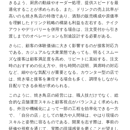
きるよう、厨房の動線やオーダー処理、提供スピードを最
適化することが求められる。また、ドリンクの売上比率が
高いのも焼き鳥店の特徴であり、酒類の販売構成や原価率
を理解したドリンク戦略の構築も利益を左右する。テイク
アウトやデリバリーを併用する場合は、注文受付から引き
渡しまでのオペレーションも別途設計する必要がある。
さらに、顧客の体験価値に大きく影響するのが接客対応力
である。カジュアルな大衆業態であっても、明るくスムー
ズな接客は顧客満足度を高め、リピートに直結する。注文
時のおすすめの伝え方や、待ち時間の説明、満席時の対応
など、細やかな気配りが重要となる。カウンター型の店で
は、焼き場と接客を兼任する場合も多く、調理をしながら
目配りできる余裕が求められる。
このように、焼き鳥店の経営には、職人技だけでなく、総
合的な店舗運営スキルと顧客視点がバランスよく求められ
る。外注や機械化によって一部の工程を効率化できる一方
で、「自分の店」としての魅力や人間味は、やはり現場の
スキルと姿勢に宿るものである。開業を志す際は、事前の
研修や視察を通じて、実際の現場感覚を磨くことが望まし