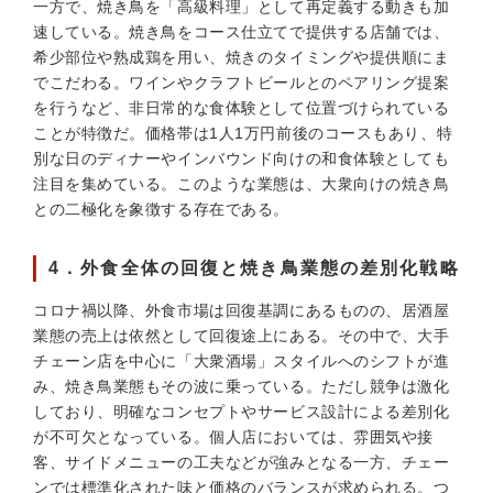
一方で、焼き鳥を「高級料理」として再定義する動きも加
速している。焼き鳥をコース仕立てで提供する店舗では、
希少部位や熟成鶏を用い、焼きのタイミングや提供順にま
でこだわる。ワインやクラフトビールとのペアリング提案
を行うなど、非日常的な食体験として位置づけられている
ことが特徴だ。価格帯は1人1万円前後のコースもあり、特
別な日のディナーやインバウンド向けの和食体験としても
注目を集めている。このような業態は、大衆向けの焼き鳥
との二極化を象徴する存在である。
4．外食全体の回復と焼き鳥業態の差別化戦略
コロナ禍以降、外食市場は回復基調にあるものの、居酒屋
業態の売上は依然として回復途上にある。その中で、大手
チェーン店を中心に「大衆酒場」スタイルへのシフトが進
み、焼き鳥業態もその波に乗っている。ただし競争は激化
しており、明確なコンセプトやサービス設計による差別化
が不可欠となっている。個人店においては、雰囲気や接
客、サイドメニューの工夫などが強みとなる一方、チェー
ンでは標準化された味と価格のバランスが求められる。つ