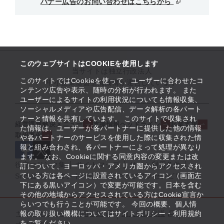
バナー広告のお問い合わせはこちらから
このウェブサイトはCOOKIEを使用します
当サイトは独立行政法人
このサイトではCookieを使って、ユーザーに合わせたコ
中小企業基盤整備機構が運営しています
ンテンツ広告や表示、随時の分析が行われます。 また
ユーザーによるサイトの利用状況についても情報収集、
ソーシャルメディアや広告配信、データ解析の各パート
ナーと情報を共有しています。 このサイトで収集され
経営課題解決メニュー
支援情報ヘッドライン
起業支援
た情報は、ユーザーが各パートナーに提供した他の情報
取組事例
や各パートナーのサービスを使用した際に収集された情
報と組み合わされ、各パートナーによって処理が異なり
ます。 なお、Cookieに関する同意内容の変更または改
役立つリンク集
サイトマップ
サイト利用条件
訂について、ヨーロッパ・アメリカ圏からアクセスされ
ている方は各ページに設置されているアイコン（画面左
SNS公式アカウント一覧
ウェブアクセシビリティ
下にある黒いアイコン）で変更が可能です。日本を含む
その他の地域からアクセスされている方はCookie宣言か
らいつでも行うことが可能です。 今回の概要、個人情
サイトポリシー・利用規約
報の取り扱い機構についてはサイトポリシー・利用規約
個人情報保護
をご覧ください。