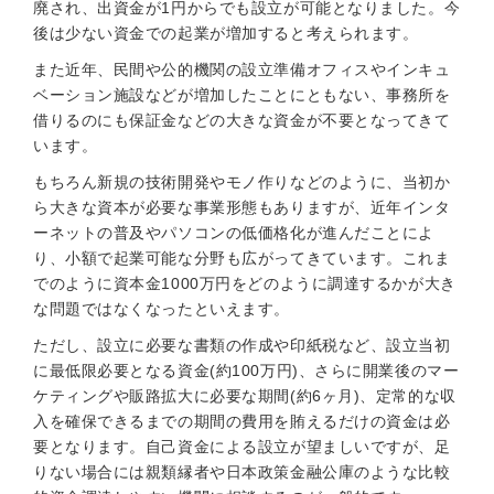
廃され、出資金が1円からでも設立が可能となりました。今
後は少ない資金での起業が増加すると考えられます。
また近年、民間や公的機関の設立準備オフィスやインキュ
ベーション施設などが増加したことにともない、事務所を
借りるのにも保証金などの大きな資金が不要となってきて
います。
もちろん新規の技術開発やモノ作りなどのように、当初か
ら大きな資本が必要な事業形態もありますが、近年インタ
ーネットの普及やパソコンの低価格化が進んだことによ
り、小額で起業可能な分野も広がってきています。これま
でのように資本金1000万円をどのように調達するかが大き
な問題ではなくなったといえます。
ただし、設立に必要な書類の作成や印紙税など、設立当初
に最低限必要となる資金(約100万円)、さらに開業後のマー
ケティングや販路拡大に必要な期間(約6ヶ月)、定常的な収
入を確保できるまでの期間の費用を賄えるだけの資金は必
要となります。自己資金による設立が望ましいですが、足
りない場合には親類縁者や日本政策金融公庫のような比較