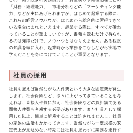
「財務・経理能力」、市場分析などの「マーケティング能
力」などが主にあげられますが、はじめて起業する際に、
これらの経営ノウハウが、はじめから総合的に習得できて
いる場合はまれといえます。起業する際に、すべてが備わ
っていることが望ましいですが、書籍を読むだけで得られ
るのは知識だけで、ノウハウとはなりえません。ある程度
の知識を頭に入れ、起業時から業務をこなしながら実地で
学んだことを身につけていくことが重要となります。
社員の採用
社員を雇えば当然ながら人件費という大きな固定費が発生
します。社会保険など、徐々に上がってきていることを考
えれば、直接人件費に加え、社会保険などの負担額である
間接人件費も考慮する必要があります。また社員として採
用した以上、簡単に解雇することは許されませんし、社員
の家族の生活もかかってきます。当然ながら一定規模の安
定売上が見込めない時期には社員を雇わずに業務を遂行す