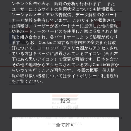
ンテンツ広告や表示、随時の分析が行われます。 また
ユーザーによるサイトの利用状況についても情報収集、
ソーシャルメディアや広告配信、データ解析の各パート
ナーと情報を共有しています。 このサイトで収集され
経営課題解決メニュー
支援情報ヘッドライン
起業支援
た情報は、ユーザーが各パートナーに提供した他の情報
取組事例
や各パートナーのサービスを使用した際に収集された情
報と組み合わされ、各パートナーによって処理が異なり
ます。 なお、Cookieに関する同意内容の変更または改
役立つリンク集
サイトマップ
サイト利用条件
訂について、ヨーロッパ・アメリカ圏からアクセスされ
ている方は各ページに設置されているアイコン（画面左
SNS公式アカウント一覧
ウェブアクセシビリティ
下にある黒いアイコン）で変更が可能です。日本を含む
その他の地域からアクセスされている方はCookie宣言か
らいつでも行うことが可能です。 今回の概要、個人情
サイトポリシー・利用規約
報の取り扱い機構についてはサイトポリシー・利用規約
個人情報保護
をご覧ください。
中小機構とは
拒否
©Organization for Small & Medium Enterprises and Regional
Innovation, JAPAN
全て許可