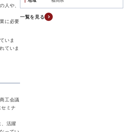
地域
福岡県
の人や、
一覧を見る
業に必要
ていま
れていま
商工会議
業セミナ
は、活躍
なってい