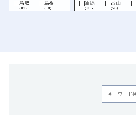
鳥取
島根
新潟
富山
(82)
(80)
(185)
(96)
岡山
広島
福井
山梨
(101)
(144)
(207)
(79)
山口
岐阜
静岡
(154)
(91)
(72)
九州・沖縄
福岡
佐賀
(315)
(71)
長崎
熊本
(116)
(207)
大分
宮崎
(156)
(132)
鹿児島
沖縄
(112)
(113)
徳島
(121)
愛媛
(100)