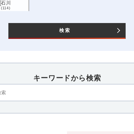
石川
(114)
長野
(125)
愛知
(193)
検索
キーワードから検索​
四国
近畿
香川
三重
滋賀
京都
大
(105)
(88)
(108)
(117)
(235
高知
兵庫
奈良
和歌山
(89)
(151)
(123)
(86)