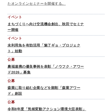
たオンラインセミナーを開催する。
イベント
まちづくりへ向け交流機会創出、秋田でセミナ
ー開催
イベント
未利用魚を有効活用「魅了ギョ・プロジェク
ト」始動
公募
農福連携の優良事例を表彰「ノウフク・アワー
ド2026」募集
公募
森業に取り組む企業などを顕彰「森業アワー
ド」創設
公募
令和8年度「気候変動アクション環境大臣表彰」