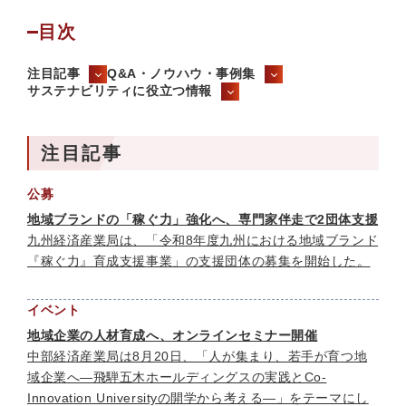
目次
注目記事
Q&A・ノウハウ・事例集
サステナビリティに役立つ情報
注目記事
公募
地域ブランドの「稼ぐ力」強化へ、専門家伴走で2団体支援
九州経済産業局は、「令和8年度九州における地域ブランド
『稼ぐ力』育成支援事業」の支援団体の募集を開始した。
イベント
地域企業の人材育成へ、オンラインセミナー開催
中部経済産業局は8月20日、「人が集まり、若手が育つ地
域企業へ—飛騨五木ホールディングスの実践とCo-
Innovation Universityの開学から考える—」をテーマにし