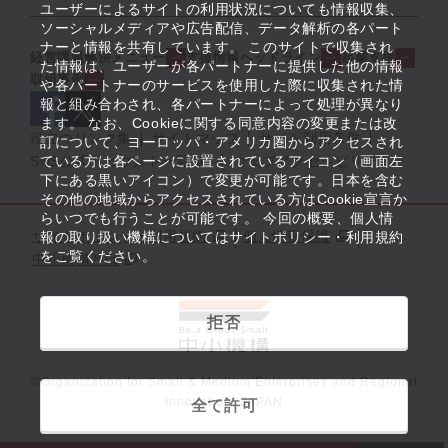
ユーザーによるサイトの利用状況についても情報収集、
ソーシャルメディアや広告配信、データ解析の各パート
ナーと情報を共有しています。 このサイトで収集され
経営課題解決メニュー
支援情報ヘッドライン
起業支援
た情報は、ユーザーが各パートナーに提供した他の情報
取組事例
や各パートナーのサービスを使用した際に収集された情
報と組み合わされ、各パートナーによって処理が異なり
ます。 なお、Cookieに関する同意内容の変更または改
役立つリンク集
サイトマップ
サイト利用条件
訂について、ヨーロッパ・アメリカ圏からアクセスされ
ている方は各ページに設置されているアイコン（画面左
SNS公式アカウント一覧
ウェブアクセシビリティ
下にある黒いアイコン）で変更が可能です。日本を含む
その他の地域からアクセスされている方はCookie宣言か
らいつでも行うことが可能です。 今回の概要、個人情
サイトポリシー・利用規約
個人情報保護
報の取り扱い機構についてはサイトポリシー・利用規約
をご覧ください。
中小機構とは
拒否
©Organization for Small & Medium Enterprises and Regional
Innovation, JAPAN
全て許可