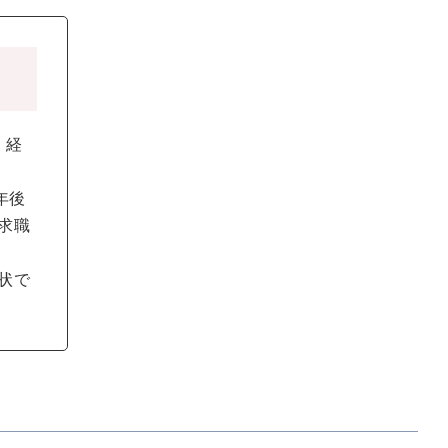
、経
年後
求職
状で
。