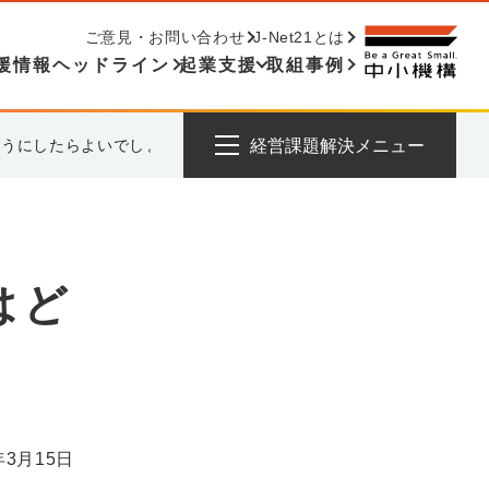
ご意見・お問い合わせ
J-Net21とは
援情報ヘッドライン
起業支援
取組事例
ようにしたらよいでしょうか？
経営課題解決メニュー
はど
年3月15日