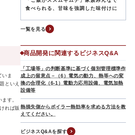
「ご飯がススムキムチ」家族みんなで
食べられる、甘味を強調した味付けに
一覧を見る
商品開発に関連するビジネスQ&A
「工場等」の判断基準に基づく個別管理標準作
ていま
成上の留意点－（6）電気の動力、熱等への変
換の合理化（6-1）電動力応用設備、電気加熱
題といえ
設備等
います。
熱損失側からボイラー熱効率を求める方法を教
ければ販
えてください。
ビジネスQ&Aを探す