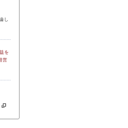
論し
益を
経営