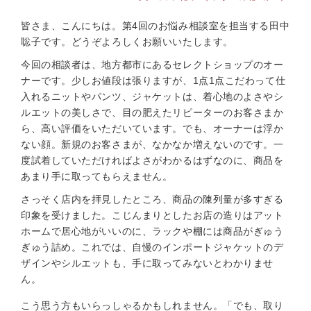
皆さま、こんにちは。第4回のお悩み相談室を担当する田中
聡子です。どうぞよろしくお願いいたします。
今回の相談者は、地方都市にあるセレクトショップのオー
ナーです。少しお値段は張りますが、1点1点こだわって仕
入れるニットやパンツ、ジャケットは、着心地のよさやシ
ルエットの美しさで、目の肥えたリピーターのお客さまか
ら、高い評価をいただいています。でも、オーナーは浮か
ない顔。新規のお客さまが、なかなか増えないのです。一
度試着していただければよさがわかるはずなのに、商品を
あまり手に取ってもらえません。
さっそく店内を拝見したところ、商品の陳列量が多すぎる
印象を受けました。こじんまりとしたお店の造りはアット
ホームで居心地がいいのに、ラックや棚には商品がぎゅう
ぎゅう詰め。これでは、自慢のインポートジャケットのデ
ザインやシルエットも、手に取ってみないとわかりませ
ん。
こう思う方もいらっしゃるかもしれません。「でも、取り