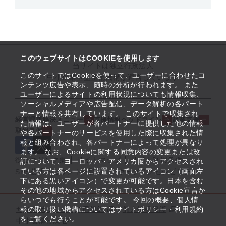
このウェブサイトはCOOKIEを使用します
当サイトは独立行政法人
このサイトではCookieを使って、ユーザーに合わせたコ
中小企業基盤整備機構が運営しています
ンテンツ広告や表示、随時の分析が行われます。 また
ユーザーによるサイトの利用状況についても情報収集、
ソーシャルメディアや広告配信、データ解析の各パート
ナーと情報を共有しています。 このサイトで収集され
経営課題解決メニュー
支援情報ヘッドライン
起業支援
た情報は、ユーザーが各パートナーに提供した他の情報
取組事例
や各パートナーのサービスを使用した際に収集された情
報と組み合わされ、各パートナーによって処理が異なり
ます。 なお、Cookieに関する同意内容の変更または改
役立つリンク集
サイトマップ
サイト利用条件
訂について、ヨーロッパ・アメリカ圏からアクセスされ
ている方は各ページに設置されているアイコン（画面左
SNS公式アカウント一覧
ウェブアクセシビリティ
下にある黒いアイコン）で変更が可能です。日本を含む
その他の地域からアクセスされている方はCookie宣言か
らいつでも行うことが可能です。 今回の概要、個人情
サイトポリシー・利用規約
報の取り扱い機構についてはサイトポリシー・利用規約
個人情報保護
をご覧ください。
中小機構とは