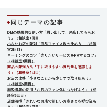
同じテーマの記事
DMの効果的な使い方「思い出して、来店してもらお
う」（相談室1回目）
小さなお店の陳列「商品フェイス数の決め方」（相談
室2回目）
ネーミングのコツ「売りたいサービスをPRするコツ」
（相談室3回目）
商品の陳列方法「手に取りやすい陳列量を意識しよ
う」（相談室4回目）
お店の改善「小さなことから少しずつ取り組もう」
（相談室5回目）
顧客情報の活用「お店のファン化につなげよう」（相
談室6回目）
店舗清掃「きれいなお店で新しいお客さまを呼び込も
う」（相談室7回目）