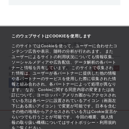
このウェブサイトはCOOKIEを使用します
当サイトは独立行政法人
中小企業基盤整備機構が運営しています
このサイトではCookieを使って、ユーザーに合わせたコ
ンテンツ広告や表示、随時の分析が行われます。 また
ユーザーによるサイトの利用状況についても情報収集、
ソーシャルメディアや広告配信、データ解析の各パート
ナーと情報を共有しています。 このサイトで収集され
経営課題解決メニュー
支援情報ヘッドライン
起業支援
た情報は、ユーザーが各パートナーに提供した他の情報
取組事例
や各パートナーのサービスを使用した際に収集された情
報と組み合わされ、各パートナーによって処理が異なり
ます。 なお、Cookieに関する同意内容の変更または改
役立つリンク集
サイトマップ
サイト利用条件
訂について、ヨーロッパ・アメリカ圏からアクセスされ
SNS公式アカウント一覧
ウェブアクセシビリティ
ている方は各ページに設置されているアイコン（画面左
下にある黒いアイコン）で変更が可能です。日本を含む
その他の地域からアクセスされている方はCookie宣言か
らいつでも行うことが可能です。 今回の概要、個人情
サイトポリシー・利用規約
個人情報保護
報の取り扱い機構についてはサイトポリシー・利用規約
中小機構とは
をご覧ください。