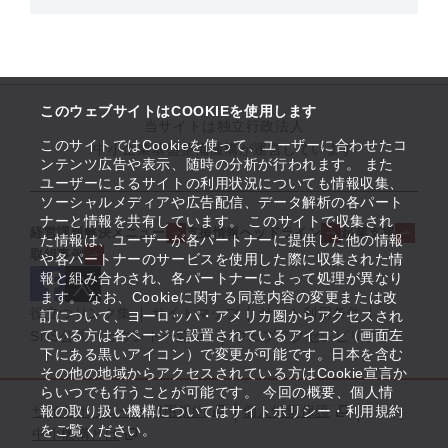
このウェブサイトはCOOKIEを使用します
当サイトは独立行政法人
このサイトではCookieを使って、ユーザーに合わせたコ
中小企業基盤整備機構が運営しています
ンテンツ広告や表示、随時の分析が行われます。 また
ユーザーによるサイトの利用状況についても情報収集、
ソーシャルメディアや広告配信、データ解析の各パート
ナーと情報を共有しています。 このサイトで収集され
経営課題解決メニュー
支援情報ヘッドライン
起業支援
た情報は、ユーザーが各パートナーに提供した他の情報
取組事例
や各パートナーのサービスを使用した際に収集された情
報と組み合わされ、各パートナーによって処理が異なり
ます。 なお、Cookieに関する同意内容の変更または改
役立つリンク集
サイトマップ
サイト利用条件
訂について、ヨーロッパ・アメリカ圏からアクセスされ
ている方は各ページに設置されているアイコン（画面左
SNS公式アカウント一覧
ウェブアクセシビリティ
下にある黒いアイコン）で変更が可能です。日本を含む
その他の地域からアクセスされている方はCookie宣言か
らいつでも行うことが可能です。 今回の概要、個人情
サイトポリシー・利用規約
報の取り扱い機構についてはサイトポリシー・利用規約
個人情報保護
をご覧ください。
中小機構とは