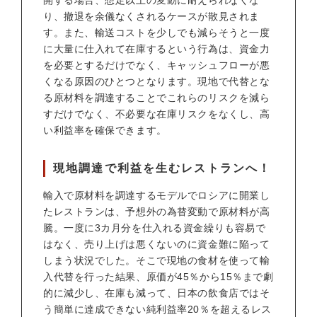
開する場合、想定以上の変動に耐えられなくな
り、撤退を余儀なくされるケースが散見されま
す。また、輸送コストを少しでも減らそうと一度
に大量に仕入れて在庫するという行為は、資金力
を必要とするだけでなく、キャッシュフローが悪
くなる原因のひとつとなります。現地で代替とな
る原材料を調達することでこれらのリスクを減ら
すだけでなく、不必要な在庫リスクをなくし、高
い利益率を確保できます。
現地調達で利益を生むレストランへ！
輸入で原材料を調達するモデルでロシアに開業し
たレストランは、予想外の為替変動で原材料が高
騰。一度に3カ月分を仕入れる資金繰りも容易で
はなく、売り上げは悪くないのに資金難に陥って
しまう状況でした。そこで現地の食材を使って輸
入代替を行った結果、原価が45％から15％まで劇
的に減少し、在庫も減って、日本の飲食店ではそ
う簡単に達成できない純利益率20％を超えるレス