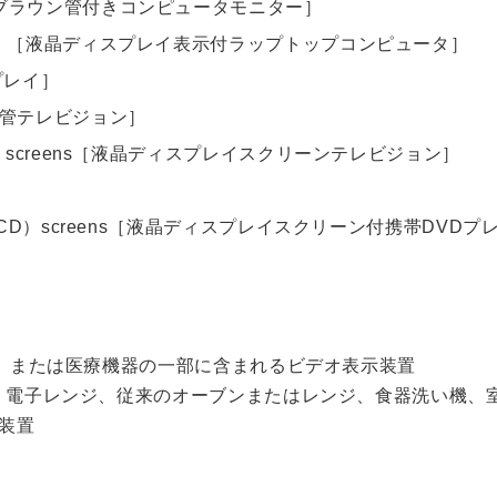
ray tubes［ブラウン管付きコンピュータモニター］
l display（LCD）［液晶ディスプレイ表示付ラップトップコンピュータ］
スプレイ］
s［ブラウン管テレビジョン］
display（LCD）screens［液晶ディスプレイスクリーンテレビジョン］
tal display（LCD）screens［液晶ディスプレイスクリーン付携帯DVD
器、または医療機器の一部に含まれるビデオ表示装置
庫、電子レンジ、従来のオーブンまたはレンジ、食器洗い機、
装置