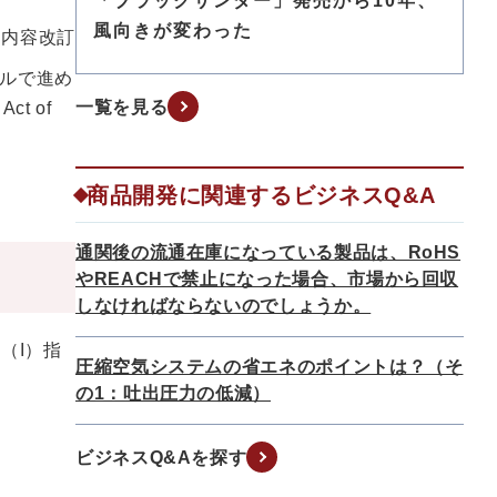
「ブラックサンダー」発売から10年、
風向きが変わった
月 内容改訂
ルで進め
一覧を見る
t of
商品開発に関連するビジネスQ&A
通関後の流通在庫になっている製品は、RoHS
やREACHで禁止になった場合、市場から回収
しなければならないのでしょうか。
（I）指
圧縮空気システムの省エネのポイントは？（そ
の1：吐出圧力の低減）
ビジネスQ&Aを探す