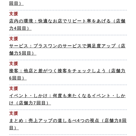
回目）
支援
店内の環境：快適なお店でリピート率をあげる（店舗
力4回目）
支援
サービス：プラスワンのサービスで満足度アップ（店
舗力5回目）
支援
接客：他店と差がつく接客をチェックしよう（店舗力
6回目）
支援
イベント・しかけ：何度も来たくなるイベント・しか
け（店舗力7回目）
支援
まとめ：売上アップの道しるべ4つの視点（店舗力8回
目）