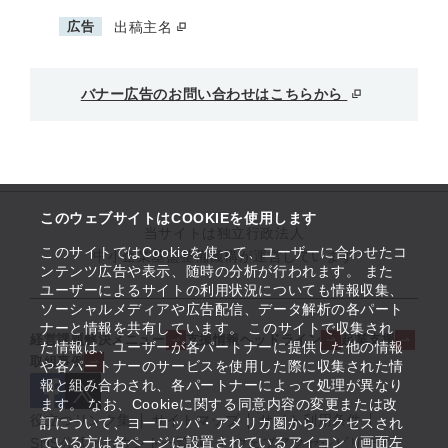
広告
出稿主名
バナー広告のお問い合わせはこちらから
このウェブサイトはCOOKIEを使用します
当サイトは独立行政法人
このサイトではCookieを使って、ユーザーに合わせたコ
中小企業基盤整備機構が運営しています
ンテンツ広告や表示、随時の分析が行われます。 また
ユーザーによるサイトの利用状況についても情報収集、
ソーシャルメディアや広告配信、データ解析の各パート
ナーと情報を共有しています。 このサイトで収集され
経営課題解決メニュー
支援情報ヘッドライン
起業支援
た情報は、ユーザーが各パートナーに提供した他の情報
取組事例
や各パートナーのサービスを使用した際に収集された情
報と組み合わされ、各パートナーによって処理が異なり
ます。 なお、Cookieに関する同意内容の変更または改
役立つリンク集
サイトマップ
サイト利用条件
訂について、ヨーロッパ・アメリカ圏からアクセスされ
ている方は各ページに設置されているアイコン（画面左
SNS公式アカウント一覧
ウェブアクセシビリティ