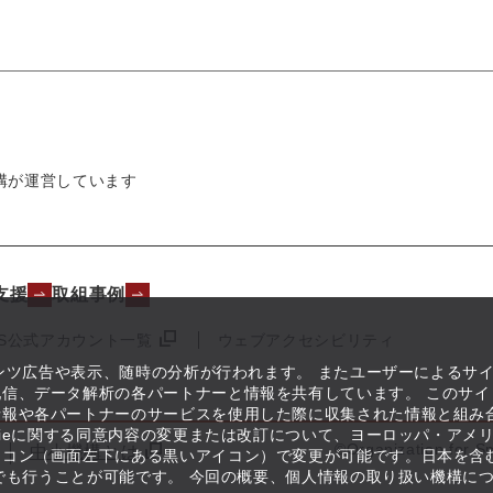
構が運営しています
支援
取組事例
NS公式アカウント一覧
ウェブアクセシビリティ
テンツ広告や表示、随時の分析が行われます。 またユーザーによるサ
信、データ解析の各パートナーと情報を共有しています。 このサイ
情報や各パートナーのサービスを使用した際に収集された情報と組み
kieに関する同意内容の変更または改訂について、ヨーロッパ・アメ
©Organization for S
中小機構とは
イコン（画面左下にある黒いアイコン）で変更が可能です。日本を含
つでも行うことが可能です。 今回の概要、個人情報の取り扱い機構に