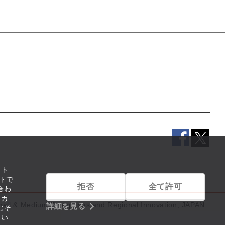
イト
トで
拒否
全て許可
合わ
リカ
mall & Medium Enterprises and Regional Innovation, JAPAN
詳細を見る
むそ
つい