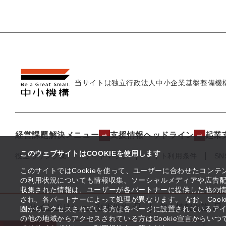
当サイトは独立行政法人
中小企業基盤整備機
経営課題解決メニュー
支援情報ヘッドライン
起業
このウェブサイトはCOOKIEを使用します
役立つリンク集
サイトマップ
サイト利用条件
S
このサイトではCookieを使って、ユーザーに合わせたコン
の利用状況についても情報収集、ソーシャルメディアや広告配
収集された情報は、ユーザーが各パートナーに提供した他の
され、各パートナーによって処理が異なります。 なお、Coo
サイトポリシー・利用規約
個人情報保護
圏からアクセスされている方は各ページに設置されているア
の他の地域からアクセスされている方はCookie宣言からい