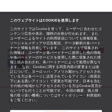
このウェブサイトはCOOKIEを使用します
当サイトは独立行政法人
このサイトではCookieを使って、ユーザーに合わせたコ
中小企業基盤整備機構が運営しています
ンテンツ広告や表示、随時の分析が行われます。 また
ユーザーによるサイトの利用状況についても情報収集、
ソーシャルメディアや広告配信、データ解析の各パート
ナーと情報を共有しています。 このサイトで収集され
経営課題解決メニュー
支援情報ヘッドライン
起業支援
た情報は、ユーザーが各パートナーに提供した他の情報
取組事例
や各パートナーのサービスを使用した際に収集された情
報と組み合わされ、各パートナーによって処理が異なり
ます。 なお、Cookieに関する同意内容の変更または改
役立つリンク集
サイトマップ
サイト利用条件
訂について、ヨーロッパ・アメリカ圏からアクセスされ
ている方は各ページに設置されているアイコン（画面左
SNS公式アカウント一覧
ウェブアクセシビリティ
下にある黒いアイコン）で変更が可能です。日本を含む
その他の地域からアクセスされている方はCookie宣言か
らいつでも行うことが可能です。 今回の概要、個人情
サイトポリシー・利用規約
個人情報保護
報の取り扱い機構についてはサイトポリシー・利用規約
をご覧ください。
中小機構とは