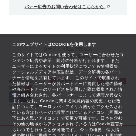
バナー広告のお問い合わせはこちらから
このウェブサイトはCOOKIEを使用します
当サイトは独立行政法人
このサイトではCookieを使って、ユーザーに合わせたコ
中小企業基盤整備機構が運営しています
ンテンツ広告や表示、随時の分析が行われます。 また
ユーザーによるサイトの利用状況についても情報収集、
ソーシャルメディアや広告配信、データ解析の各パート
ナーと情報を共有しています。 このサイトで収集され
経営課題解決メニュー
支援情報ヘッドライン
起業支援
た情報は、ユーザーが各パートナーに提供した他の情報
取組事例
や各パートナーのサービスを使用した際に収集された情
報と組み合わされ、各パートナーによって処理が異なり
ます。 なお、Cookieに関する同意内容の変更または改
役立つリンク集
サイトマップ
サイト利用条件
訂について、ヨーロッパ・アメリカ圏からアクセスされ
ている方は各ページに設置されているアイコン（画面左
SNS公式アカウント一覧
ウェブアクセシビリティ
下にある黒いアイコン）で変更が可能です。日本を含む
その他の地域からアクセスされている方はCookie宣言か
らいつでも行うことが可能です。 今回の概要、個人情
サイトポリシー・利用規約
報の取り扱い機構についてはサイトポリシー・利用規約
個人情報保護