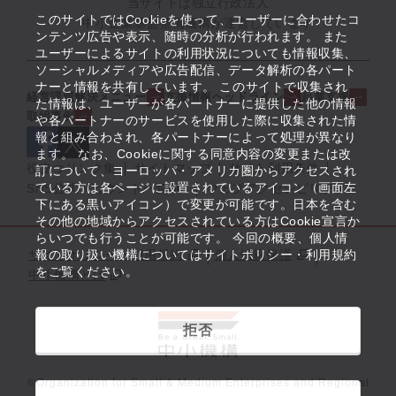
当サイトは独立行政法人
このサイトではCookieを使って、ユーザーに合わせたコ
中小企業基盤整備機構が運営しています
ンテンツ広告や表示、随時の分析が行われます。 また
ユーザーによるサイトの利用状況についても情報収集、
ソーシャルメディアや広告配信、データ解析の各パート
ナーと情報を共有しています。 このサイトで収集され
経営課題解決メニュー
支援情報ヘッドライン
起業支援
た情報は、ユーザーが各パートナーに提供した他の情報
取組事例
や各パートナーのサービスを使用した際に収集された情
報と組み合わされ、各パートナーによって処理が異なり
ます。 なお、Cookieに関する同意内容の変更または改
役立つリンク集
サイトマップ
サイト利用条件
訂について、ヨーロッパ・アメリカ圏からアクセスされ
ている方は各ページに設置されているアイコン（画面左
SNS公式アカウント一覧
ウェブアクセシビリティ
下にある黒いアイコン）で変更が可能です。日本を含む
その他の地域からアクセスされている方はCookie宣言か
らいつでも行うことが可能です。 今回の概要、個人情
サイトポリシー・利用規約
報の取り扱い機構についてはサイトポリシー・利用規約
個人情報保護
をご覧ください。
中小機構とは
拒否
©Organization for Small & Medium Enterprises and Regional