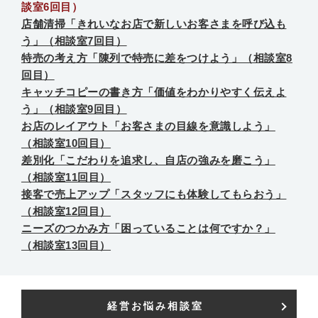
談室6回目）
店舗清掃「きれいなお店で新しいお客さまを呼び込も
う」（相談室7回目）
特売の考え方「陳列で特売に差をつけよう」（相談室8
回目）
キャッチコピーの書き方「価値をわかりやすく伝えよ
う」（相談室9回目）
お店のレイアウト「お客さまの目線を意識しよう」
（相談室10回目）
差別化「こだわりを追求し、自店の強みを磨こう」
（相談室11回目）
接客で売上アップ「スタッフにも体験してもらおう」
（相談室12回目）
ニーズのつかみ方「困っていることは何ですか？」
（相談室13回目）
経営お悩み相談室​