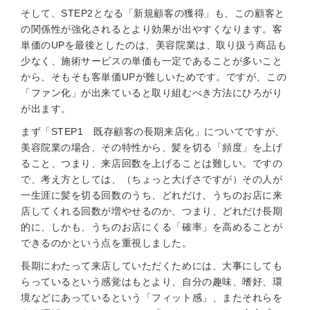
そして、STEP2となる「新規顧客の獲得」も、この顧客と
の関係性が強化されるとより効果が出やすくなります。客
単価のUPを最後としたのは、美容院業は、取り扱う商品も
少なく、施術サービスの単価も一定であることが多いこと
から、そもそも客単価UPが難しいためです。ですが、この
「ファン化」が出来ていると取り組むべき方法にひろがり
が出ます。
まず「STEP1 既存顧客の長期来店化」についてですが、
美容院業の場合、その特性から、髪を切る「頻度」を上げ
ること、つまり、来店回数を上げることは難しい。ですの
で、考え方としては、（ちょっと大げさですが）その人が
一生涯に髪を切る回数のうち、どれだけ、うちのお店に来
店してくれる回数が増やせるのか、つまり、どれだけ長期
的に、しかも、うちのお店にくる「確率」を高めることが
できるのかという点を重視しました。
長期にわたって来店していただくためには、大事にしても
らっているという感覚はもとより、自分の趣味、嗜好、環
境などにあっているという「フィット感」、またそれらを