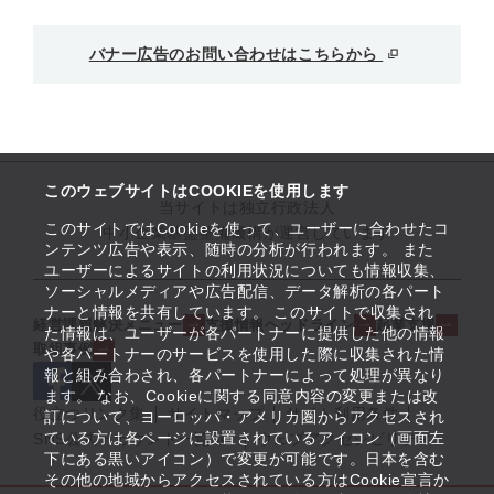
バナー広告のお問い合わせはこちらから
このウェブサイトはCOOKIEを使用します
当サイトは独立行政法人
このサイトではCookieを使って、ユーザーに合わせたコ
中小企業基盤整備機構が運営しています
ンテンツ広告や表示、随時の分析が行われます。 また
ユーザーによるサイトの利用状況についても情報収集、
ソーシャルメディアや広告配信、データ解析の各パート
ナーと情報を共有しています。 このサイトで収集され
経営課題解決メニュー
支援情報ヘッドライン
起業支援
た情報は、ユーザーが各パートナーに提供した他の情報
取組事例
や各パートナーのサービスを使用した際に収集された情
報と組み合わされ、各パートナーによって処理が異なり
ます。 なお、Cookieに関する同意内容の変更または改
役立つリンク集
サイトマップ
サイト利用条件
訂について、ヨーロッパ・アメリカ圏からアクセスされ
ている方は各ページに設置されているアイコン（画面左
SNS公式アカウント一覧
ウェブアクセシビリティ
下にある黒いアイコン）で変更が可能です。日本を含む
その他の地域からアクセスされている方はCookie宣言か