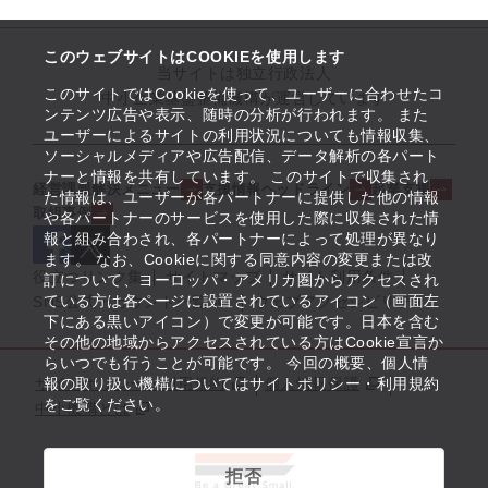
このウェブサイトはCOOKIEを使用します
当サイトは独立行政法人
このサイトではCookieを使って、ユーザーに合わせたコ
中小企業基盤整備機構が運営しています
ンテンツ広告や表示、随時の分析が行われます。 また
ユーザーによるサイトの利用状況についても情報収集、
ソーシャルメディアや広告配信、データ解析の各パート
ナーと情報を共有しています。 このサイトで収集され
経営課題解決メニュー
支援情報ヘッドライン
起業支援
た情報は、ユーザーが各パートナーに提供した他の情報
取組事例
や各パートナーのサービスを使用した際に収集された情
報と組み合わされ、各パートナーによって処理が異なり
ます。 なお、Cookieに関する同意内容の変更または改
役立つリンク集
サイトマップ
サイト利用条件
訂について、ヨーロッパ・アメリカ圏からアクセスされ
ている方は各ページに設置されているアイコン（画面左
SNS公式アカウント一覧
ウェブアクセシビリティ
下にある黒いアイコン）で変更が可能です。日本を含む
その他の地域からアクセスされている方はCookie宣言か
らいつでも行うことが可能です。 今回の概要、個人情
サイトポリシー・利用規約
報の取り扱い機構についてはサイトポリシー・利用規約
個人情報保護
をご覧ください。
中小機構とは
拒否