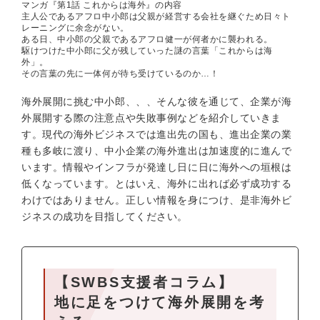
マンガ『第1話 これからは海外』の内容
主人公であるアフロ中小郎は父親が経営する会社を継ぐため日々ト
レーニングに余念がない。
ある日、中小郎の父親であるアフロ健一が何者かに襲われる。
駆けつけた中小郎に父が残していった謎の言葉「これからは海
外」。
その言葉の先に一体何が待ち受けているのか…！
海外展開に挑む中小郎、、、そんな彼を通じて、企業が海
外展開する際の注意点や失敗事例などを紹介していきま
す。現代の海外ビジネスでは進出先の国も、進出企業の業
種も多岐に渡り、中小企業の海外進出は加速度的に進んで
います。情報やインフラが発達し日に日に海外への垣根は
低くなっています。とはいえ、海外に出れば必ず成功する
わけではありません。正しい情報を身につけ、是非海外ビ
ジネスの成功を目指してください。
【SWBS支援者コラム】
地に足をつけて海外展開を考