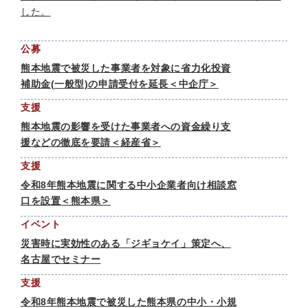
した。
公募
熊本地震で被災した事業者を対象に省力化投資
補助金(一般型)の申請受付を延長＜中企庁＞
支援
熊本地震の影響を受けた事業者への資金繰り支
援などの徹底を要請＜経産省＞
支援
令和8年熊本地震に関する中小企業者向け相談窓
口を設置＜熊本県＞
イベント
災害時に実効性のある「ジギョケイ」策定へ、
名古屋でセミナー
支援
令和8年熊本地震で被災した熊本県の中小・小規