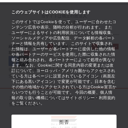
このウェブサイトはCOOKIEを使用します
当サイトは独立行政法人
このサイトではCookieを使って、ユーザーに合わせたコ
中小企業基盤整備機構が運営しています
ンテンツ広告や表示、随時の分析が行われます。 また
ユーザーによるサイトの利用状況についても情報収集、
ソーシャルメディアや広告配信、データ解析の各パート
ナーと情報を共有しています。 このサイトで収集され
経営課題解決メニュー
支援情報ヘッドライン
起業支援
た情報は、ユーザーが各パートナーに提供した他の情報
取組事例
や各パートナーのサービスを使用した際に収集された情
報と組み合わされ、各パートナーによって処理が異なり
ます。 なお、Cookieに関する同意内容の変更または改
役立つリンク集
サイトマップ
サイト利用条件
訂について、ヨーロッパ・アメリカ圏からアクセスされ
ている方は各ページに設置されているアイコン（画面左
SNS公式アカウント一覧
ウェブアクセシビリティ
下にある黒いアイコン）で変更が可能です。日本を含む
その他の地域からアクセスされている方はCookie宣言か
らいつでも行うことが可能です。 今回の概要、個人情
サイトポリシー・利用規約
個人情報保護
報の取り扱い機構についてはサイトポリシー・利用規約
をご覧ください。
中小機構とは
拒否