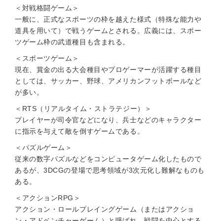
＜対戦格闘ゲーム＞
一般に、正式なスポーツの枠を越えた様式（特殊な能力や
道具を用いて）で戦うゲームとされる。広義には、スポー
ツゲーム枠の武道種目も含まれる。
＜スポーツゲーム＞
現在、賞金の出る大会種目やプロゲーマーが活躍する種目
としては、サッカー、野球、アメリカンフットボールなど
が多い。
＜RTS（リアルタイム・ストラテジー）＞
プレイヤーが司令官などになり、兵士などのキャラクター
に指示を与えて敵を倒すゲームである。
＜パズルゲーム＞
従来の数字パズルなどをコンピュータゲーム化したもので
あるが、3DCGの登場で思考領域が3次元化し難解なものも
ある。
＜アクションRPG＞
アクション・ロールプレイングゲーム（またはアクショ
ン・アドベンチャーゲーム）と呼ばれ、戦闘を中心とする