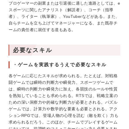
プロゲーマーの副業または引退後に適した進路としては、e
スポーツに関したアナリスト（解説者）、コーチ（指導
者）、ライター（執筆家）、YouTuberなどがある。また、
自らチームを立ち上げてマネージャーになる、また既存チ
ームの責任者に就任する道もある。
必要なスキル
・ゲームを実践するうえで必要なスキル
各ゲームに応じたスキルが求められる。たとえば、対戦格
闘ゲームでは瞬時の判断力や瞬発力、スポーツゲームで
は、瞬時の判断力や瞬発力に加え、各競技のルールや性質
を熟知していることも求められる。RTSでは、戦略立案の
ための深い洞察力や的確な判断力が必要とされる。パズル
ゲームでは、計算力や数学的な要素も必要とされる。アク
ションRPGでは、登場人物の心理を読む（敵を欺く）力も
求められるだろう。このほか、チームでプレイするゲーム
においては、協調性やコミュニケーション力も必要とされ