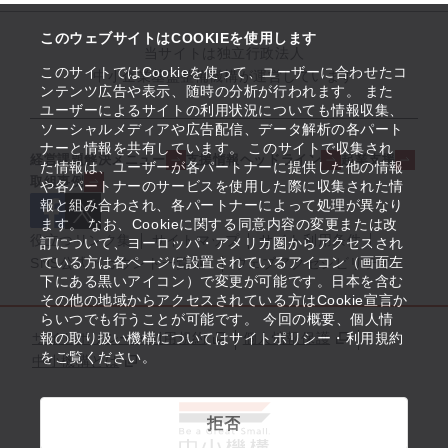
このウェブサイトはCOOKIEを使用します
当サイトは独立行政法人
このサイトではCookieを使って、ユーザーに合わせたコ
中小企業基盤整備機構が運営しています
ンテンツ広告や表示、随時の分析が行われます。 また
ユーザーによるサイトの利用状況についても情報収集、
ソーシャルメディアや広告配信、データ解析の各パート
ナーと情報を共有しています。 このサイトで収集され
経営課題解決メニュー
支援情報ヘッドライン
起業支援
た情報は、ユーザーが各パートナーに提供した他の情報
取組事例
や各パートナーのサービスを使用した際に収集された情
報と組み合わされ、各パートナーによって処理が異なり
ます。 なお、Cookieに関する同意内容の変更または改
役立つリンク集
サイトマップ
サイト利用条件
訂について、ヨーロッパ・アメリカ圏からアクセスされ
ている方は各ページに設置されているアイコン（画面左
SNS公式アカウント一覧
ウェブアクセシビリティ
下にある黒いアイコン）で変更が可能です。日本を含む
その他の地域からアクセスされている方はCookie宣言か
らいつでも行うことが可能です。 今回の概要、個人情
サイトポリシー・利用規約
報の取り扱い機構についてはサイトポリシー・利用規約
個人情報保護
をご覧ください。
中小機構とは
拒否