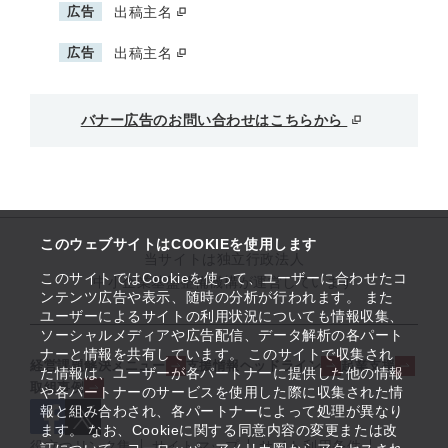
広告
出稿主名
広告
出稿主名
バナー広告のお問い合わせはこちらから
このウェブサイトはCOOKIEを使用します
当サイトは独立行政法人
このサイトではCookieを使って、ユーザーに合わせたコ
中小企業基盤整備機構が運営しています
ンテンツ広告や表示、随時の分析が行われます。 また
ユーザーによるサイトの利用状況についても情報収集、
ソーシャルメディアや広告配信、データ解析の各パート
ナーと情報を共有しています。 このサイトで収集され
経営課題解決メニュー
支援情報ヘッドライン
起業支援
た情報は、ユーザーが各パートナーに提供した他の情報
取組事例
や各パートナーのサービスを使用した際に収集された情
報と組み合わされ、各パートナーによって処理が異なり
ます。 なお、Cookieに関する同意内容の変更または改
役立つリンク集
サイトマップ
サイト利用条件