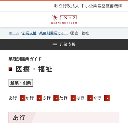
独立行政法人 中小企業基盤整備機構
ホーム
起業支援
業種別開業ガイド
医療・福祉
起業支援
業種別開業ガイド
医療・福祉
起業・創業
あ行
か行
さ行
た行
は行
や行
あ行