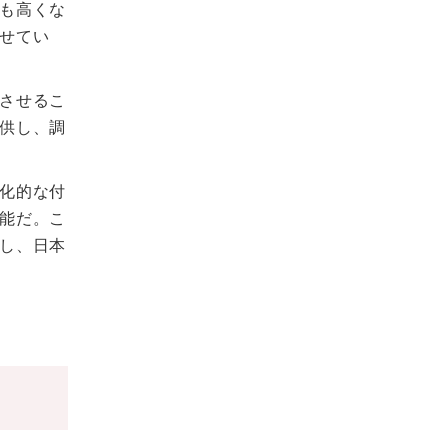
も高くな
せてい
させるこ
供し、調
化的な付
能だ。こ
し、日本