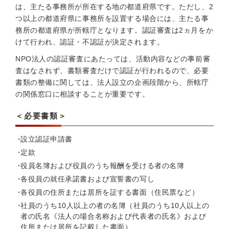
は、主たる事務所が所在する地の都道府県です。ただし、2
つ以上の都道府県に事務所を設置する場合には、主たる事
務所の都道府県が所轄庁となります。認証審査は2ヵ月をか
けて行われ、認証・不認証が決定されます。
NPO法人の認証審査にあたっては、活動内容などの事前審
査はなされず、書類審査だけで認証が行われるので、必要
書類の整備に関しては、法人設立の企画段階から、所轄庁
の関係窓口に相談することが重要です。
＜必要書類＞
設立認証申請書
定款
役員名簿および役員のうち報酬を受ける者の名簿
各役員の就任承諾書および宣誓書の写し
各役員の住所または居所を証する書面（住民票など）
社員のうち10人以上の者の名簿（社員のうち10人以上の
者の氏名《法人の場合名称および代表者の氏名》および
住所または居所を記載した書面）