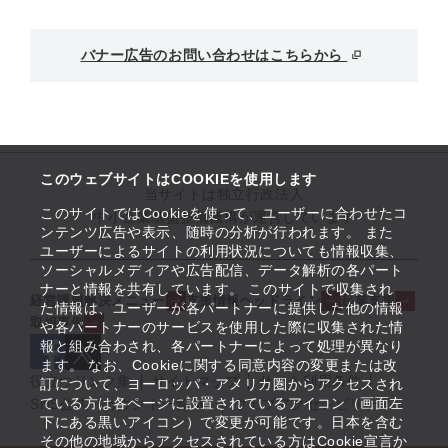
バナー広告のお問い合わせはこちらから
このウェブサイトはCOOKIEを使用します
当サイトは独立行政法人
このサイトではCookieを使って、ユーザーに合わせたコ
中小企業基盤整備機構が運営しています
ンテンツ広告や表示、随時の分析が行われます。 また
ユーザーによるサイトの利用状況についても情報収集、
ソーシャルメディアや広告配信、データ解析の各パート
ナーと情報を共有しています。 このサイトで収集され
経営課題解決メニュー
支援情報ヘッドライン
起業支援
た情報は、ユーザーが各パートナーに提供した他の情報
取組事例
や各パートナーのサービスを使用した際に収集された情
報と組み合わされ、各パートナーによって処理が異なり
ます。 なお、Cookieに関する同意内容の変更または改
役立つリンク集
サイトマップ
サイト利用条件
訂について、ヨーロッパ・アメリカ圏からアクセスされ
ている方は各ページに設置されているアイコン（画面左
SNS公式アカウント一覧
ウェブアクセシビリティ
下にある黒いアイコン）で変更が可能です。日本を含む
その他の地域からアクセスされている方はCookie宣言か