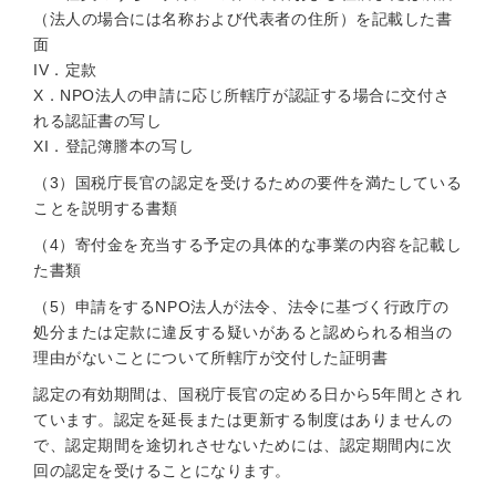
（法人の場合には名称および代表者の住所）を記載した書
面
IV．定款
X．NPO法人の申請に応じ所轄庁が認証する場合に交付さ
れる認証書の写し
XI．登記簿謄本の写し
（3）国税庁長官の認定を受けるための要件を満たしている
ことを説明する書類
（4）寄付金を充当する予定の具体的な事業の内容を記載し
た書類
（5）申請をするNPO法人が法令、法令に基づく行政庁の
処分または定款に違反する疑いがあると認められる相当の
理由がないことについて所轄庁が交付した証明書
認定の有効期間は、国税庁長官の定める日から5年間とされ
ています。認定を延長または更新する制度はありませんの
で、認定期間を途切れさせないためには、認定期間内に次
回の認定を受けることになります。