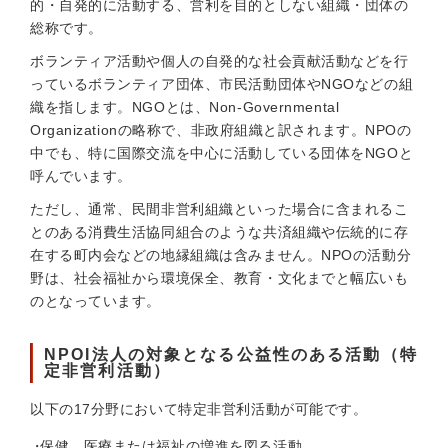
的・自発的に活動する、営利を目的としない組織・団体の
総称です。
ボランティア活動や個人の自発的な社会貢献活動などを行
っているボランティア団体、市民活動団体やNGOなどの組
織を指します。NGOとは、Non-Governmental
Organizationの略称で、非政府組織と訳されます。NPOの
中でも、特に国際交流を中心に活動している団体をNGOと
呼んでいます。
ただし、通常、民間非営利組織といった場合に含まれるこ
とのある消費生活協同組合のような共済組織や伝統的に存
在する町内会などの地縁組織は含みません。NPOの活動分
野は、社会福祉から環境保全、教育・文化までと幅広いも
のとなっています。
NPOI法人の対象となる公益性のある活動（特
定非営利活動）
以下の17分野において特定非営利活動が可能です。
保健、医療または福祉の増進を図る活動