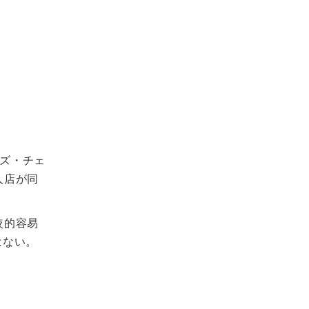
ズ・チェ
人店が同
較的容易
はない。