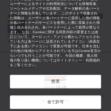
ユーザーによるサイトの利用状況についても情報収集、
ソーシャルメディアや広告配信、データ解析の各パート
ナーと情報を共有しています。 このサイトで収集され
経営課題解決メニュー
支援情報ヘッドライン
起業支援
た情報は、ユーザーが各パートナーに提供した他の情報
取組事例
や各パートナーのサービスを使用した際に収集された情
報と組み合わされ、各パートナーによって処理が異なり
ます。 なお、Cookieに関する同意内容の変更または改
役立つリンク集
サイトマップ
サイト利用条件
訂について、ヨーロッパ・アメリカ圏からアクセスされ
ている方は各ページに設置されているアイコン（画面左
SNS公式アカウント一覧
ウェブアクセシビリティ
下にある黒いアイコン）で変更が可能です。日本を含む
その他の地域からアクセスされている方はCookie宣言か
らいつでも行うことが可能です。 今回の概要、個人情
サイトポリシー・利用規約
報の取り扱い機構についてはサイトポリシー・利用規約
個人情報保護
をご覧ください。
中小機構とは
拒否
©Organization for Small & Medium Enterprises and Regional
Innovation, JAPAN
全て許可