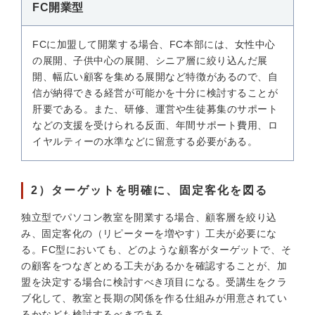
FC開業型
FCに加盟して開業する場合、FC本部には、女性中心
の展開、子供中心の展開、シニア層に絞り込んだ展
開、幅広い顧客を集める展開など特徴があるので、自
信が納得できる経営が可能かを十分に検討することが
肝要である。また、研修、運営や生徒募集のサポート
などの支援を受けられる反面、年間サポート費用、ロ
イヤルティーの水準などに留意する必要がある。
2）ターゲットを明確に、固定客化を図る
独立型でパソコン教室を開業する場合、顧客層を絞り込
み、固定客化の（リピーターを増やす）工夫が必要にな
る。FC型においても、どのような顧客がターゲットで、そ
の顧客をつなぎとめる工夫があるかを確認することが、加
盟を決定する場合に検討すべき項目になる。受講生をクラ
ブ化して、教室と長期の関係を作る仕組みが用意されてい
るかなども検討するべきである。