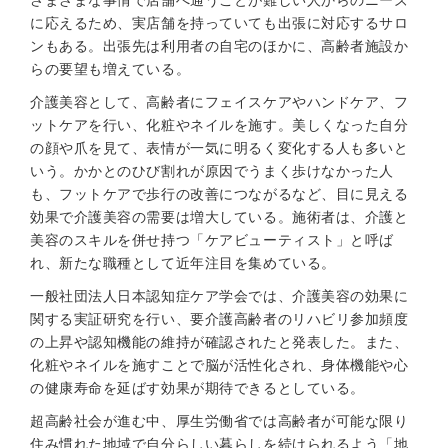
さまざまな事情で店舗へ通うことが難しい人からのニーズ
に応えるため、実店舗を持っていても出張に対応するサロ
ンもある。出張先は利用者の自宅のほかに、高齢者施設か
らの要望も増えている。
介護美容として、高齢者にフェイスケアやハンドケア、フ
ットケアを行い、化粧やネイルを施す。美しくなった自分
の顔や爪を見て、表情が一気に明るく変化する人も多いと
いう。かかとのひび割れが原因でうまく歩けなかった人
も、フットケアで歩行の改善につながるなど、目に見える
効果で介護美容の需要は増大している。施術者は、介護と
美容のスキルを併せ持つ「ケアビューティスト」と呼ば
れ、新たな職種として近年注目を集めている。
一般社団法人日本認知症ケア学会では、介護美容の効果に
関する実証研究を行い、要介護高齢者のリハビリ参加頻度
の上昇や認知機能の維持が確認されたと発表した。また、
化粧やネイルを施すことで脳が活性化され、身体機能や心
の健康寿命を延ばす効果が期待できるとしている。
超高齢社会が進む中、厚生労働省では高齢者が可能な限り
住み慣れた地域で自分らしい暮らしを続けられるよう「地