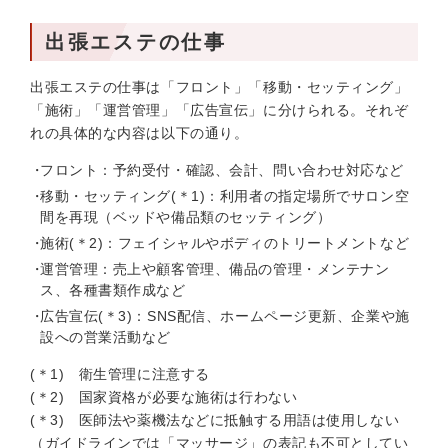
出張エステの仕事
出張エステの仕事は「フロント」「移動・セッティング」
「施術」「運営管理」「広告宣伝」に分けられる。それぞ
れの具体的な内容は以下の通り。
フロント：予約受付・確認、会計、問い合わせ対応など
移動・セッティング(＊1)：利用者の指定場所でサロン空
間を再現（ベッドや備品類のセッティング）
施術(＊2)：フェイシャルやボディのトリートメントなど
運営管理：売上や顧客管理、備品の管理・メンテナン
ス、各種書類作成など
広告宣伝(＊3)：SNS配信、ホームページ更新、企業や施
設への営業活動など
(＊1) 衛生管理に注意する
(＊2) 国家資格が必要な施術は行わない
(＊3) 医師法や薬機法などに抵触する用語は使用しない
（ガイドラインでは「マッサージ」の表記も不可としてい