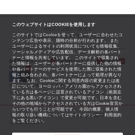
このウェブサイトはCOOKIEを使用します
当サイトは独立行政法人
このサイトではCookieを使って、ユーザーに合わせたコ
中小企業基盤整備機構が運営しています
ンテンツ広告や表示、随時の分析が行われます。 また
ユーザーによるサイトの利用状況についても情報収集、
ソーシャルメディアや広告配信、データ解析の各パート
ナーと情報を共有しています。 このサイトで収集され
経営課題解決メニュー
支援情報ヘッドライン
起業支援
た情報は、ユーザーが各パートナーに提供した他の情報
取組事例
や各パートナーのサービスを使用した際に収集された情
報と組み合わされ、各パートナーによって処理が異なり
ます。 なお、Cookieに関する同意内容の変更または改
役立つリンク集
サイトマップ
サイト利用条件
訂について、ヨーロッパ・アメリカ圏からアクセスされ
ている方は各ページに設置されているアイコン（画面左
SNS公式アカウント一覧
ウェブアクセシビリティ
下にある黒いアイコン）で変更が可能です。日本を含む
その他の地域からアクセスされている方はCookie宣言か
らいつでも行うことが可能です。 今回の概要、個人情
サイトポリシー・利用規約
報の取り扱い機構についてはサイトポリシー・利用規約
個人情報保護
をご覧ください。
中小機構とは