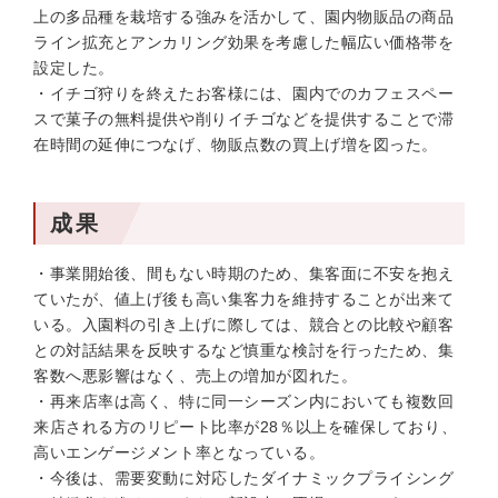
上の多品種を栽培する強みを活かして、園内物販品の商品
ライン拡充とアンカリング効果を考慮した幅広い価格帯を
設定した。
・イチゴ狩りを終えたお客様には、園内でのカフェスペー
スで菓子の無料提供や削りイチゴなどを提供することで滞
在時間の延伸につなげ、物販点数の買上げ増を図った。
成果
・事業開始後、間もない時期のため、集客面に不安を抱え
ていたが、値上げ後も高い集客力を維持することが出来て
いる。入園料の引き上げに際しては、競合との比較や顧客
との対話結果を反映するなど慎重な検討を行ったため、集
客数へ悪影響はなく、売上の増加が図れた。
・再来店率は高く、特に同一シーズン内においても複数回
来店される方のリピート比率が28％以上を確保しており、
高いエンゲージメント率となっている。
・今後は、需要変動に対応したダイナミックプライシング