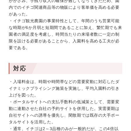
がかさみ、手残り収入の確保が難しくなってきたため、園
内でのイチゴ関連商品等の物販により客単価を高める必要
があった。
・イチゴ観光農園の事業特性として、年間のうち営業可能
な時期が6か月弱と短期間であることに加え、繁忙期でも来
園者の満足度を考慮し、時間当たりの来場者数に一定の制
限を設ける必要があることから、入園料を高める工夫が必
要である。
対応
・入場料金は、時期や時間帯などの需要変動に対応したダ
イナミックプライシング施策を実施し、平均入園料の引き
上げを図った。
・ポータルサイトへの支払手数料の低減策として、需要変
動に連動させた自社の予約サイトを併用した。実需要期は
自社サイトへの誘導を優先し、閑散期では既存の大手ポー
タルサイトを活用した。
・通常、イチゴは2～3品種のみが一般的だが、この4倍以