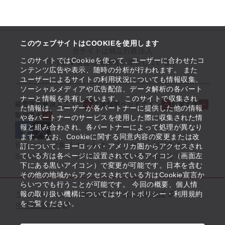
このウェブサイトはCOOKIEを使用します
当サイトは独立行政法人
このサイトではCookieを使って、ユーザーに合わせたコ
中小企業基盤整備機構が運営しています
ンテンツ広告や表示、随時の分析が行われます。 また
ユーザーによるサイトの利用状況についても情報収集、
ソーシャルメディアや広告配信、データ解析の各パート
ナーと情報を共有しています。 このサイトで収集され
経営課題解決メニュー
支援情報ヘッドライン
起業支援
た情報は、ユーザーが各パートナーに提供した他の情報
取組事例
や各パートナーのサービスを使用した際に収集された情
報と組み合わされ、各パートナーによって処理が異なり
ます。 なお、Cookieに関する同意内容の変更または改
役立つリンク集
サイトマップ
サイト利用条件
訂について、ヨーロッパ・アメリカ圏からアクセスされ
ている方は各ページに設置されているアイコン（画面左
SNS公式アカウント一覧
ウェブアクセシビリティ
下にある黒いアイコン）で変更が可能です。日本を含む
その他の地域からアクセスされている方はCookie宣言か
らいつでも行うことが可能です。 今回の概要、個人情
サイトポリシー・利用規約
報の取り扱い機構についてはサイトポリシー・利用規約
個人情報保護
をご覧ください。
中小機構とは