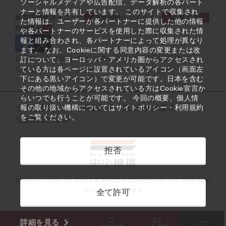
ソーシャルメディアや広告配信、データ解析の各パート
ナーと情報を共有しています。 このサイトで収集され
経営課題解決メニュー
支援情報ヘッドライン
起業支援
た情報は、ユーザーが各パートナーに提供した他の情報
取組事例
や各パートナーのサービスを使用した際に収集された情
報と組み合わされ、各パートナーによって処理が異なり
ます。 なお、Cookieに関する同意内容の変更または改
役立つリンク集
サイトマップ
サイト利用条件
訂について、ヨーロッパ・アメリカ圏からアクセスされ
ている方は各ページに設置されているアイコン（画面左
SNS公式アカウント一覧
ウェブアクセシビリティ
下にある黒いアイコン）で変更が可能です。日本を含む
その他の地域からアクセスされている方はCookie宣言か
らいつでも行うことが可能です。 今回の概要、個人情
サイトポリシー・利用規約
報の取り扱い機構についてはサイトポリシー・利用規約
個人情報保護
をご覧ください。
中小機構とは
拒否
©Organization for Small & Medium Enterprises and Regional
Innovation, JAPAN
全て許可
詳細を見る