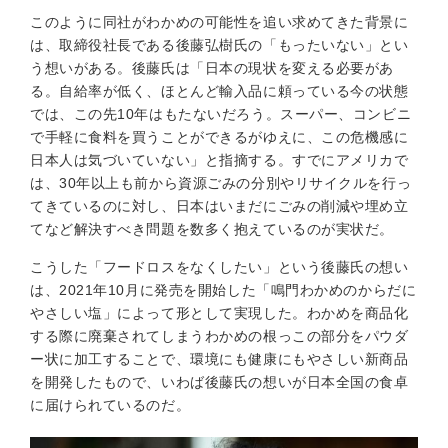
このように同社がわかめの可能性を追い求めてきた背景に
は、取締役社長である後藤弘樹氏の「もったいない」とい
う想いがある。後藤氏は「日本の現状を変える必要があ
る。自給率が低く、ほとんど輸入品に頼っている今の状態
では、この先10年はもたないだろう。スーパー、コンビニ
で手軽に食料を買うことができるがゆえに、この危機感に
日本人は気づいていない」と指摘する。すでにアメリカで
は、30年以上も前から資源ごみの分別やリサイクルを行っ
てきているのに対し、日本はいまだにごみの削減や埋め立
てなど解決すべき問題を数多く抱えているのが実状だ。
こうした「フードロスをなくしたい」という後藤氏の想い
は、2021年10月に発売を開始した「鳴門わかめのからだに
やさしい塩」によって形として実現した。わかめを商品化
する際に廃棄されてしまうわかめの根っこの部分をパウダ
ー状に加工することで、環境にも健康にもやさしい新商品
を開発したもので、いわば後藤氏の想いが日本全国の食卓
に届けられているのだ。