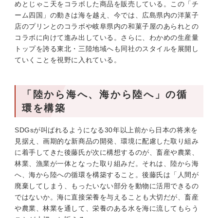
めとじゃこ天をコラボした商品を販売している。この「チ
ーム四国」の動きは海を越え、今では、広島県内の洋菓子
店のプリンとのコラボや岐阜県内の和菓子屋のあられとの
コラボに向けて進み出している。さらに、わかめの生産量
トップを誇る東北・三陸地域へも同社のスタイルを展開し
ていくことを視野に入れている。
「陸から海へ、海から陸へ」の循
環を構築
SDGsが叫ばれるようになる30年以上前から日本の将来を
見据え、画期的な新商品の開発、環境に配慮した取り組み
に着手してきた後藤氏が次に構想するのが、畜産や農業、
林業、漁業が一体となった取り組みだ。それは、陸から海
へ、海から陸への循環を構築すること。後藤氏は「人間が
廃棄してしまう、もったいない部分を動物に活用できるの
ではないか。海に直接栄養を与えることも大切だが、畜産
や農業、林業を通して、栄養のある水を海に流してもらう