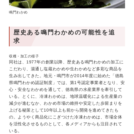
鳴門わかめ
歴史ある鳴門わかめの可能性を追
求
収穫・加工の様子
同社は、1977年の創業以降、歴史ある鳴門わかめの加工に
こだわり、湯通し塩蔵わかめや生わかめなど多彩な商品を
生み出してきた。地元・鳴門市が2014年度に始めた「徳島
県鳴門わかめ認証制度」では、第1号認定事業者となり、安
心・安全なわかめを通して、徳島県の水産業界を牽引して
いる。とくに、冷凍わかめは、地球温暖化による生産量の
減少が進むなか、わかめ市場の維持や安定した歩留まりを
上げる秘策として10年以上も前から開発を進めてきたも
の。ようやく商品化にこぎつけた冷凍わかめは、市場全体
を活性化させるものとして、各メディアからも注目されて
いる。