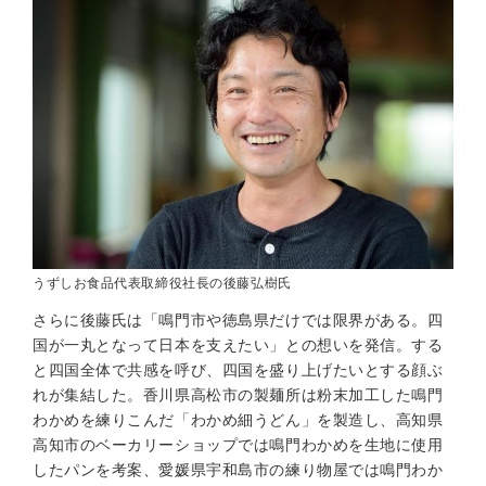
うずしお食品代表取締役社長の後藤弘樹氏
さらに後藤氏は「鳴門市や徳島県だけでは限界がある。四
国が一丸となって日本を支えたい」との想いを発信。する
と四国全体で共感を呼び、四国を盛り上げたいとする顔ぶ
れが集結した。香川県高松市の製麺所は粉末加工した鳴門
わかめを練りこんだ「わかめ細うどん」を製造し、高知県
高知市のベーカリーショップでは鳴門わかめを生地に使用
したパンを考案、愛媛県宇和島市の練り物屋では鳴門わか