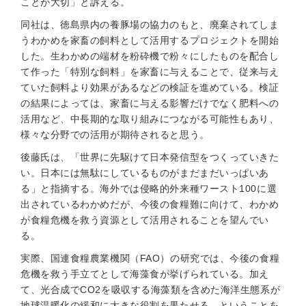
ことが大切」と訴える。
同社は、徳島県内の養豚場の協力のもと、廃棄されてしま
うわかめを家畜の飼料として活用するプロジェクトを開始
した。生わかめの端材を粉砕機で粉々にしたものを配合し
て作った「特別な飼料」を家畜に与えることで、従来与え
ていた飼料より効果があるなどの検証を進めている。検証
の結果によっては、家畜に与える影響だけでなく肥料への
活用など、中長期的な取り組みにつながる可能性もあり、
様々な分野での活用が期待されると思う。
後藤氏は、「世界に先駆けて日本発信型をつくっていきた
い。日本には無駄にしているものがまだまだいっぱいあ
る」と指摘する。海外では侵略的外来種ワースト100に選
出されているわかめだが、今後の食糧難に向けて、わかめ
が食糧危機を救う資源として活用されることを望んでい
る。
実際、国連食糧農業機関（FAO）の研究では、今後の食糧
危機を救う手立てとして海藻食が挙げられている。加え
て、光合成でCO2を吸収する海藻類を含めた海洋生態系が
地球温暖化の緩和に大きな役割を果たせる、ということを