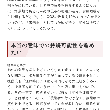
明らかにしている。世界中で海藻を捕食するようになれ
ば、海藻類であるわかめや昆布の養殖が進み、食糧危機か
ら脱却するだけでなく、CO2の吸収を19％も向上させると
いうのだ。「未来食」としてわかめが持つ可能性は今後さ
らに広がっていくことだろう。
本当の意味での持続可能性を進め
たい
従業員と共に
わかめ業界を盛り上げていくうえで避けて通ることはでき
ない問題は、水産業界全体が直面している後継者不足だ。
後藤氏も「江戸時代より続く鳴門わかめの伝統を守るべ
く、後継者を育てていきたい」との強い想いを抱いてい
る。その一方で、後継者がいれば持続可能性を達成でき
る、とは考えていない。「後継者の数ではなく、後継者の
質が必要である。後継ぎがいても魚が取れない、植物が育
たない土壌では引き継いでも意味はない」と後藤氏は訴え