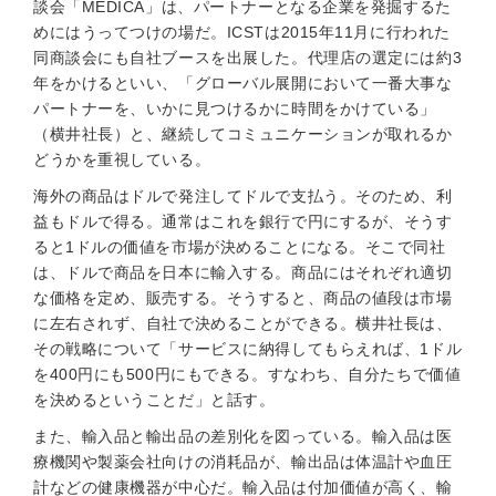
談会「MEDICA」は、パートナーとなる企業を発掘するた
めにはうってつけの場だ。ICSTは2015年11月に行われた
同商談会にも自社ブースを出展した。代理店の選定には約3
年をかけるといい、「グローバル展開において一番大事な
パートナーを、いかに見つけるかに時間をかけている」
（横井社長）と、継続してコミュニケーションが取れるか
どうかを重視している。
海外の商品はドルで発注してドルで支払う。そのため、利
益もドルで得る。通常はこれを銀行で円にするが、そうす
ると1ドルの価値を市場が決めることになる。そこで同社
は、ドルで商品を日本に輸入する。商品にはそれぞれ適切
な価格を定め、販売する。そうすると、商品の値段は市場
に左右されず、自社で決めることができる。横井社長は、
その戦略について「サービスに納得してもらえれば、1ドル
を400円にも500円にもできる。すなわち、自分たちで価値
を決めるということだ」と話す。
また、輸入品と輸出品の差別化を図っている。輸入品は医
療機関や製薬会社向けの消耗品が、輸出品は体温計や血圧
計などの健康機器が中心だ。輸入品は付加価値が高く、輸