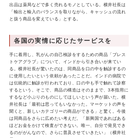
出品は薬局などで多く売れるモノとしている。横井社長は
「輸出と輸入のバランスを取りながら、キャッシュの流れ
と扱う商品を変えている」とする。
各国の実情に応じたサービスを
手に着用し、乳がんの自己検診をするための商品「ブレス
トケアグラブ」について、インドから引き合いが来てい
る。横井社長が驚いたのは、同商品を口の中を触診するの
に使用したいという依頼があったことだ。インドの病院で
は伝統的に触診が行われており、口の中も手で触れて診察
するという。そこで、商品の構造はそのままで、3本指用に
するなど小ぶりのものにしてほしいという声が届いた。横
井社長は「最初は思ってもいなかった。マーケットの声を
聞くと、新しいカテゴリーの商品ができる」と驚く。今後
は同商品をさらに広めたい考えだ。「新興国であればある
ほどお金をかけて検査ができない。唯一、自分で発見でき
るのががんなので、さらに普及させていきたい」（横井社