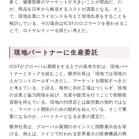
多く、健康医療のマーケットが大きいことが理由だ。だ
が、商品を日本から輸送するコストが課題となる。そこ
で、現地企業にライセンスを与えて現地生産をすることを
検討している。その場合はICSTのロゴマークを使わせるこ
とで、ロイヤルティーを得たい考えだ。
現地パートナーに生産委託
ICSTがグローバル展開をする上での基本方針は、現地パー
トナーとタッグを組むこと。横井社長は「現地では現地の
人がコントロールすべきだし、マーケットを開拓すべきだ
と考えている」と語る。海外に自社工場はつくらず、現地
の企業と協力関係を結び、生産や販売を行うことで初期投
資額を抑えている。現地の代理店とは販売数の契約ではな
く、マーケット開拓のための契約を結んでいる。そこで重
要になるのが、パートナーとなる企業の選定だ。
横井社長は、グローバル展開のポイントに国際展示会を挙
げる。例えば、ドイツで行われる世界最大の医療機器の商