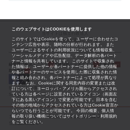
このウェブサイトはCOOKIEを使用します
当サイトは独立行政法人
このサイトではCookieを使って、ユーザーに合わせたコ
中小企業基盤整備機構が運営しています
ンテンツ広告や表示、随時の分析が行われます。 また
ユーザーによるサイトの利用状況についても情報収集、
ソーシャルメディアや広告配信、データ解析の各パート
ナーと情報を共有しています。 このサイトで収集され
経営課題解決メニュー
支援情報ヘッドライン
起業支援
た情報は、ユーザーが各パートナーに提供した他の情報
取組事例
や各パートナーのサービスを使用した際に収集された情
報と組み合わされ、各パートナーによって処理が異なり
ます。 なお、Cookieに関する同意内容の変更または改
役立つリンク集
サイトマップ
サイト利用条件
訂について、ヨーロッパ・アメリカ圏からアクセスされ
ている方は各ページに設置されているアイコン（画面左
SNS公式アカウント一覧
ウェブアクセシビリティ
下にある黒いアイコン）で変更が可能です。日本を含む
その他の地域からアクセスされている方はCookie宣言か
らいつでも行うことが可能です。 今回の概要、個人情
サイトポリシー・利用規約
報の取り扱い機構についてはサイトポリシー・利用規約
個人情報保護
をご覧ください。
中小機構とは