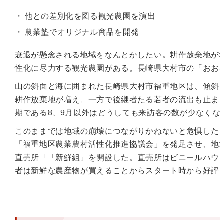
他との差別化を図る観光農園を演出
農業塾でオリジナル商品を開発
衰退が懸念される地域をなんとかしたい。耕作放棄地が
性化に尽力する観光農園がある。長崎県大村市の「おお
山の斜面と海に囲まれた長崎県大村市福重地区は、傾斜
耕作放棄地が増え、一方で後継者たる若者の流出も止ま
期である8、9月以外はどうしても来訪客の数が少なく
このままでは地域の崩壊につながりかねないと危惧した農
「福重地区農業農村活性化推進協議会」を発足させ、地
直売所「「新鮮組」を開設した。直売所はビニールハウ
者は新鮮な農産物が買えることからスタート時から好評