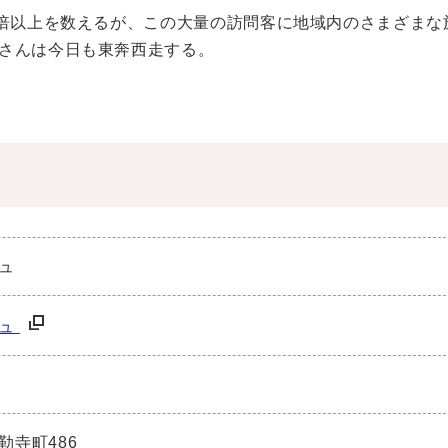
5倍以上を数えるが、この大量の訪問客に地域内のさまざまな
さんは今日も東奔西走する。
ュ
シュ
勒寺町486