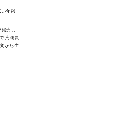
広い年齢
で発売し
で荒廃農
案から生