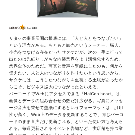
サタケの事業展開の根底には、「人と人とをつなげたい」
という理念がある。もともと卸売というメーカー、職人、
小売をつなげる存在だったサタケだが、次の一手に打って
出たのは先細りしがちな内装業界をより活性化するため。
業界全体のためだ。写真と音声を壁紙にしたのも、何かを
伝えたい、人と人のつながりを作りたいという思いから。
サタケには、こうしたつながりを重視する土壌があったか
らこそ、ビジネス拡大につながったといえる。
バーコードでWebにアクセスできる「HalCos heart」は、
画像とデータの組み合わせの数だけ広がる。写真にメッセ
ージ音声を乗せて壁紙にするというフォーマットは、汎用
性が高く、Web上のデータを更新することで、同じバーコ
ードのまま音声だけ更新される、といった使い方も考えら
れる。毎週更新されるイベント告知など、実店舗を持つ業