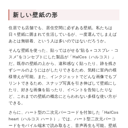
新しい壁紙の形
住居でも店舗でも、居住空間に必ずある壁紙。私たちは
日々壁紙に囲まれて生活しているが、一度選んでしまえば
あとは無頓着、という人は多いのではないだろうか。
そんな壁紙を使った、貼ってはがせる“貼る＋コスプレ・コ
スメ”をコンセプトにした製品が「HalCos（ハルコス）」
だ。既存の壁紙の上から、違和感なく貼ったり、跡を残さ
ずシールのようにはがしたりできるため、気軽に室内の模
様替えが可能。また、インクジェットでどんな画像でもプ
リントできるため、スナップ写真を引き伸ばして壁紙にし
たり、好きな画像を貼ったり、イベントを告知したりな
ど、これまでの壁紙の概念にとらわれない多様な使い方が
できる。
さらに、ハート型の二次元バーコードを付加した「HalCos
heart（ハルコス ハート）」では、ハート型二次元バーコ
ードをモバイル端末で読み取ると、音声再生も可能。壁紙