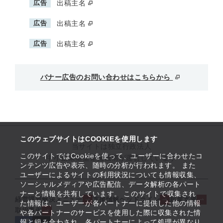
広告
出稿主名
広告
出稿主名
広告
出稿主名
バナー広告のお問い合わせはこちらから
このウェブサイトはCOOKIEを使用します
当サイトは独立行政法人
このサイトではCookieを使って、ユーザーに合わせたコ
中小企業基盤整備機構が運営しています
ンテンツ広告や表示、随時の分析が行われます。 また
ユーザーによるサイトの利用状況についても情報収集、
ソーシャルメディアや広告配信、データ解析の各パート
ナーと情報を共有しています。 このサイトで収集され
経営課題解決メニュー
支援情報ヘッドライン
起業支援
た情報は、ユーザーが各パートナーに提供した他の情報
取組事例
や各パートナーのサービスを使用した際に収集された情
報と組み合わされ、各パートナーによって処理が異なり