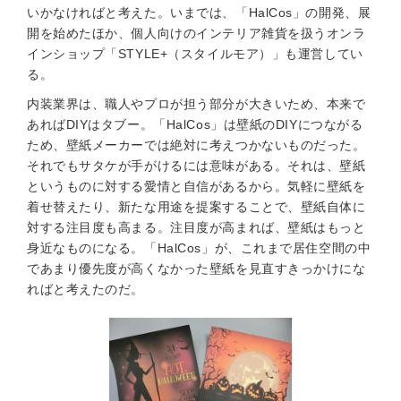
いかなければと考えた。いまでは、「HalCos」の開発、展
開を始めたほか、個人向けのインテリア雑貨を扱うオンラ
インショップ「STYLE+（スタイルモア）」も運営してい
る。
内装業界は、職人やプロが担う部分が大きいため、本来で
あればDIYはタブー。「HalCos」は壁紙のDIYにつながる
ため、壁紙メーカーでは絶対に考えつかないものだった。
それでもサタケが手がけるには意味がある。それは、壁紙
というものに対する愛情と自信があるから。気軽に壁紙を
着せ替えたり、新たな用途を提案することで、壁紙自体に
対する注目度も高まる。注目度が高まれば、壁紙はもっと
身近なものになる。「HalCos」が、これまで居住空間の中
であまり優先度が高くなかった壁紙を見直すきっかけにな
ればと考えたのだ。