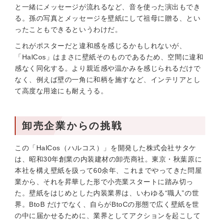
と一緒にメッセージが流れるなど、音を使った演出もでき
る。孫の写真とメッセージを壁紙にして祖母に贈る、とい
ったこともできるというわけだ。
これがポスターだと違和感を感じるかもしれないが、
「HalCos」はまさに壁紙そのものであるため、空間に違和
感なく同化する。より親近感や温かみを感じられるだけで
なく、例えば壁の一角に和柄を施すなど、インテリアとし
て高度な用途にも耐えうる。
卸売企業からの挑戦
この「HalCos（ハルコス）」を開発した株式会社サタケ
は、昭和30年創業の内装建材の卸売商社。東京・秋葉原に
本社を構え壁紙を扱って60余年、これまでやってきた問屋
業から、それを昇華した形で小売業スタートに踏み切っ
た。壁紙をはじめとした内装業界は、いわゆる“職人”の世
界。BtoB だけでなく、自らがBtoCの形態で広く壁紙を世
の中に届かせるために、業界としてアクションを起こして