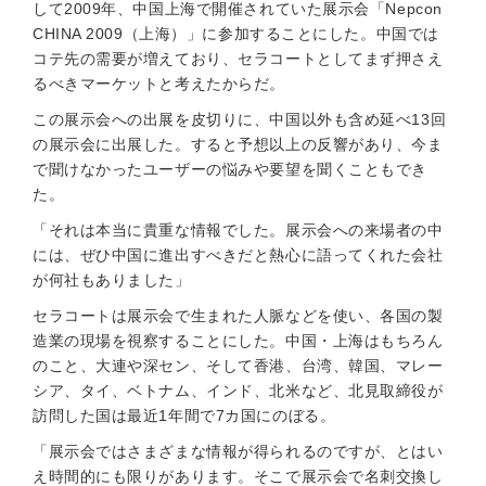
して2009年、中国上海で開催されていた展示会「Nepcon
CHINA 2009（上海）」に参加することにした。中国では
コテ先の需要が増えており、セラコートとしてまず押さえ
るべきマーケットと考えたからだ。
この展示会への出展を皮切りに、中国以外も含め延べ13回
の展示会に出展した。すると予想以上の反響があり、今ま
で聞けなかったユーザーの悩みや要望を聞くこともでき
た。
「それは本当に貴重な情報でした。展示会への来場者の中
には、ぜひ中国に進出すべきだと熱心に語ってくれた会社
が何社もありました」
セラコートは展示会で生まれた人脈などを使い、各国の製
造業の現場を視察することにした。中国・上海はもちろん
のこと、大連や深セン、そして香港、台湾、韓国、マレー
シア、タイ、ベトナム、インド、北米など、北見取締役が
訪問した国は最近1年間で7カ国にのぼる。
「展示会ではさまざまな情報が得られるのですが、とはい
え時間的にも限りがあります。そこで展示会で名刺交換し