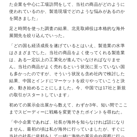
た企業を中心に工場訪問をして、当社の商品がどのように
使われているのか、製造現場でどのような悩みがあるのか
を聞きました」
足と時間を使った調査の結果、北見取締役は本格的な海外
展開先を絞り込んでいった。
「どの国も経済成長を遂げているとはいえ、製造業の水準
はさまざまでした。当社の商品をよく使ってくれる製造業
は、ある一定以上の工業化が進んでいなければなりませ
ん。当社の商品がよく売れるという状況に至っていない国
も多かったのですが、そういう状況も含め社内で検討した
結果、中国とインドにマーケットを絞りやっていこうと決
め、動き始めることにしました。今、中国では17社と新規
の取引がスタートしています」
初めての展示会出展から数えて、わずか3年。短い間でここ
までスピーディーに戦略を変更できたポイントを尋ねた。
「中小企業であれば、社長が海外を知らなければ話になり
ません。最初の頃は私が海外に行っていましたが、すぐに
当社の社長に依頼をして一緒に海外の展示会や視察に行っ