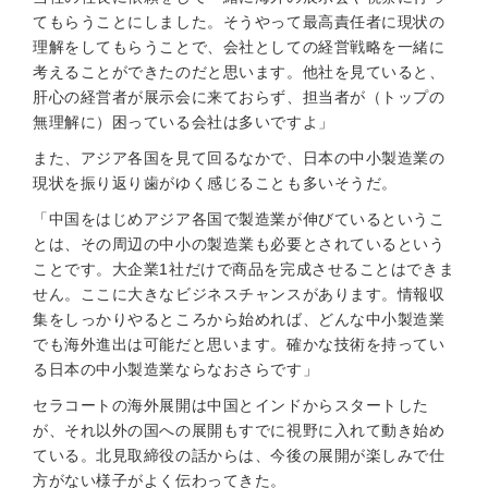
てもらうことにしました。そうやって最高責任者に現状の
理解をしてもらうことで、会社としての経営戦略を一緒に
考えることができたのだと思います。他社を見ていると、
肝心の経営者が展示会に来ておらず、担当者が（トップの
無理解に）困っている会社は多いですよ」
また、アジア各国を見て回るなかで、日本の中小製造業の
現状を振り返り歯がゆく感じることも多いそうだ。
「中国をはじめアジア各国で製造業が伸びているというこ
とは、その周辺の中小の製造業も必要とされているという
ことです。大企業1社だけで商品を完成させることはできま
せん。ここに大きなビジネスチャンスがあります。情報収
集をしっかりやるところから始めれば、どんな中小製造業
でも海外進出は可能だと思います。確かな技術を持ってい
る日本の中小製造業ならなおさらです」
セラコートの海外展開は中国とインドからスタートした
が、それ以外の国への展開もすでに視野に入れて動き始め
ている。北見取締役の話からは、今後の展開が楽しみで仕
方がない様子がよく伝わってきた。