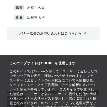
広告
出稿主名
広告
出稿主名
バナー広告のお問い合わせはこちらから
このウェブサイトはCOOKIEを使用します
当サイトは独立行政法人
このサイトではCookieを使って、ユーザーに合わせたコ
中小企業基盤整備機構が運営しています
ンテンツ広告や表示、随時の分析が行われます。 また
ユーザーによるサイトの利用状況についても情報収集、
ソーシャルメディアや広告配信、データ解析の各パート
ナーと情報を共有しています。 このサイトで収集され
経営課題解決メニュー
支援情報ヘッドライン
起業支援
た情報は、ユーザーが各パートナーに提供した他の情報
取組事例
や各パートナーのサービスを使用した際に収集された情
報と組み合わされ、各パートナーによって処理が異なり