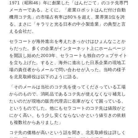
1971（昭和46）年に創業した「はんだごて」のコテ先専門
メーカーである。とくに、「産業ロボットはんだ付け自動
機用コテ先」の市場占有率は80％を超え、業界第1位を誇
る。まさに「キラリと光る日本の中小製造業」の典型と言
える会社だ。
セラコートが海外進出を考えたきっかけはひょんなことか
らだった。多くの企業がインターネット上にホームページ
を開設し始めた2003年、セラコートも独自のウェブサイト
を立ち上げた。すると、海外に進出した日系企業の現地工
場の責任者からメールで問い合わせが入った。当時の様子
を北見取締役は以下のように語る。
「そのメールは当社のコテ先を使ってくださっている工場
からのもので、消耗品であるコテ先が使えなくなり補充し
たいのだが現地の販売代理店に在庫がなくて困っている、
というものでした。他にもセラコートのコテ先は値段がと
にかく高い、もう少し安くならないかという値引きの依頼
も複数社からありました」
コテ先の価格が高いという話を聞き、北見取締役は詳しく