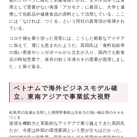
船のプロペラに絡んで邪魔者扱いされ、太平洋沿岸では食
用として需要がない海藻「アカモク」に着目し、大学と連
携して化粧品や健康食品の原料として活用している。ここ
には「なければ、つくる」という同社の真骨頂が発揮され
ている。
コロナ禍を乗り切った背景には、こうした斬新なアイデア
に加えて、運にも恵まれたようだ。髙田氏は「食料自給率
の低い香港やシンガポールから注文が入り、国内でも飲食
店の時短営業で、保存の効く冷凍カキの需要が急増しまし
た」と振り返る。
ベトナムで海外ビジネスモデル確
立、東南アジアで事業拡大視野
松島湾の浅瀬を活用した潮間帯養殖は生命力の強い輸出用のカキを
つくる
逆境を機動力と革新的なアイデアで乗り越えてきた髙田氏
だが、今度は外部の環境要因という壁が立ちはだかった。