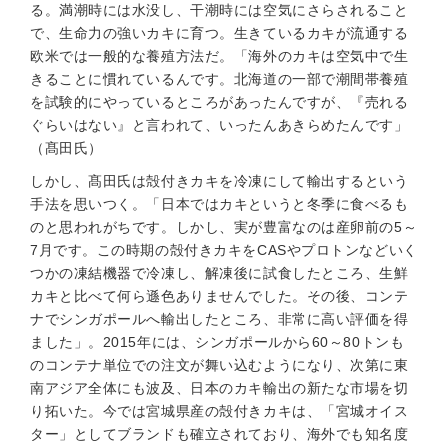
る。満潮時には水没し、干潮時には空気にさらされること
で、生命力の強いカキに育つ。生きているカキが流通する
欧米では一般的な養殖方法だ。「海外のカキは空気中で生
きることに慣れているんです。北海道の一部で潮間帯養殖
を試験的にやっているところがあったんですが、『売れる
ぐらいはない』と言われて、いったんあきらめたんです」
（髙田氏）
しかし、髙田氏は殻付きカキを冷凍にして輸出するという
手法を思いつく。「日本ではカキというと冬季に食べるも
のと思われがちです。しかし、実が豊富なのは産卵前の5～
7月です。この時期の殻付きカキをCASやプロトンなどいく
つかの凍結機器で冷凍し、解凍後に試食したところ、生鮮
カキと比べて何ら遜色ありませんでした。その後、コンテ
ナでシンガポールへ輸出したところ、非常に高い評価を得
ました」。2015年には、シンガポールから60～80トンも
のコンテナ単位での注文が舞い込むようになり、次第に東
南アジア全体にも波及、日本のカキ輸出の新たな市場を切
り拓いた。今では宮城県産の殻付きカキは、「宮城オイス
ター」としてブランドも確立されており、海外でも知名度