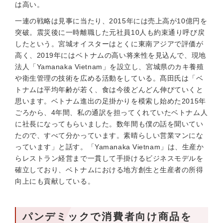
は高い。
一連の戦略は見事に当たり、2015年には売上高が10億円を
突破。震災後に一時離職した元社員10人も約束通り呼び戻
したという。宮城オイスターはとくに東南アジアで評価が
高く、2019年にはベトナムの高い将来性を見込んで、現地
法人「Yamanaka Vietnam」を設立し、宮城県のカキ養殖
や衛生管理の技術を広める活動をしている。髙田氏は「ベ
トナムは平均年齢が若く、食は今後どんどん伸びていくと
思います。ベトナム進出の足掛かりを模索し始めた2015年
ごろから、4年間、私の通訳を担ってくれていたベトナム人
に社長になってもらいました。数年間も僕の話を聞いてい
たので、すべて分かっています。素晴らしい営業マンにな
っています」と話す。「Yamanaka Vietnam」は、生産か
らレストラン経営まで一貫して手掛けるビジネスモデルを
確立しており、ベトナムにおける地方創生と生産者の所得
向上にも貢献している。
パンデミックで消費者向け商品を