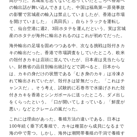
高かった。宮城産も悪くないと思っていたところへ香港へ
の輸出話が舞い込んできました。中国は福島第一原発事故
の影響で宮城産の輸入は禁止していましたが、香港は市場
を開けていました」（髙田氏）。自らトラックを運転し
て、仙台空港に週2、3回ホタテを運んだという。実は宮城
産のホタテが海外に輸出されるのはこれが初めてだった。
海外輸出の足場を固めつつある中、次なる挑戦は殻付きカ
キの輸出だった。香港で市場調査をしていたところ、欧米
の殻付きカキは店頭に並んでいたが、日本産は見当たらな
い。財務省の品目別輸出統計などで調べると、日本から
は、カキの身だけの状態である「むき身のカキ」は冷凍さ
れて輸出されていたが、殻付きは皆無だった。「これはチ
ャンスだ」。そう考え、試験的に石巻市で水揚げされた殻
付きカキを香港とシンガポールに送ったところ、ダメ出し
をくらったという。「口が開いてしまっている」「鮮度が
悪い」などとクレームの嵐だった。
これには理由があった。養殖方法の違いである。日本は
100年続く垂下式養殖で、カキは種苗から成貝になるまで
海の中で育つ。しかし、海外は潮間帯養殖の干潟で養殖す