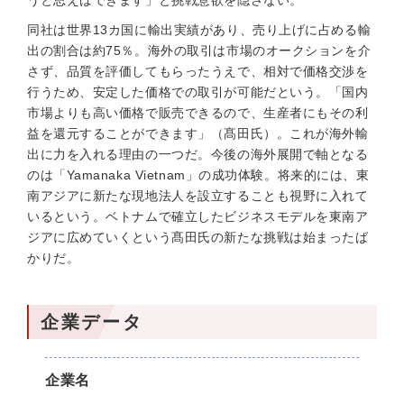
うと思えばできます」と挑戦意欲を隠さない。
同社は世界13カ国に輸出実績があり、売り上げに占める輸
出の割合は約75％。海外の取引は市場のオークションを介
さず、品質を評価してもらったうえで、相対で価格交渉を
行うため、安定した価格での取引が可能だという。「国内
市場よりも高い価格で販売できるので、生産者にもその利
益を還元することができます」（髙田氏）。これが海外輸
出に力を入れる理由の一つだ。今後の海外展開で軸となる
のは「Yamanaka Vietnam」の成功体験。将来的には、東
南アジアに新たな現地法人を設立することも視野に入れて
いるという。ベトナムで確立したビジネスモデルを東南ア
ジアに広めていくという髙田氏の新たな挑戦は始まったば
かりだ。
企業データ
企業名