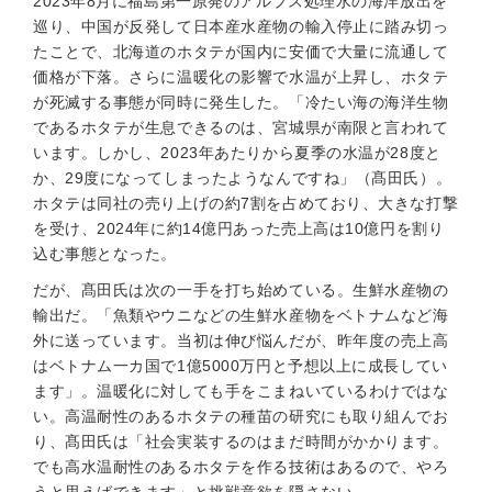
2023年8月に福島第一原発のアルプス処理水の海洋放出を
巡り、中国が反発して日本産水産物の輸入停止に踏み切っ
たことで、北海道のホタテが国内に安価で大量に流通して
価格が下落。さらに温暖化の影響で水温が上昇し、ホタテ
が死滅する事態が同時に発生した。「冷たい海の海洋生物
であるホタテが生息できるのは、宮城県が南限と言われて
います。しかし、2023年あたりから夏季の水温が28度と
か、29度になってしまったようなんですね」（髙田氏）。
ホタテは同社の売り上げの約7割を占めており、大きな打撃
を受け、2024年に約14億円あった売上高は10億円を割り
込む事態となった。
だが、髙田氏は次の一手を打ち始めている。生鮮水産物の
輸出だ。「魚類やウニなどの生鮮水産物をベトナムなど海
外に送っています。当初は伸び悩んだが、昨年度の売上高
はベトナム一カ国で1億5000万円と予想以上に成長してい
ます」。温暖化に対しても手をこまねいているわけではな
い。高温耐性のあるホタテの種苗の研究にも取り組んでお
り、髙田氏は「社会実装するのはまだ時間がかかります。
でも高水温耐性のあるホタテを作る技術はあるので、やろ