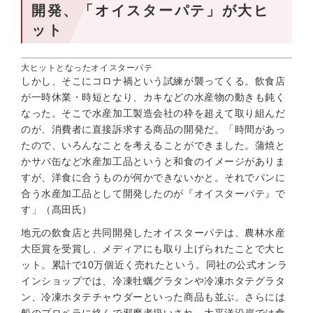
開発、「オイスターパテ」が大ヒ
ット
大ヒットとなったオイスターパテ
しかし、そこにコロナ禍という試練が襲ってくる。飲食店
が一時休業・時短となり、カキなどの水産物の動きも鈍く
なった。そこで水産加工製造会社の枠を超えて取り組んだ
のが、消費者に直接訴求する商品の開発だ。「時間があっ
たので、いろんなことを考えることができました。蒲焼と
かサバ缶など水産加工品というと和食のイメージがありま
すが、洋食に合うものが何かできないかと。それでパンに
合う水産加工品として開発したのが『オイスターパテ』で
す」（髙田氏）
地元の飲食店と共同開発したオイスターパテは、農林水産
大臣賞を受賞し、メディアにも取り上げられたことで大ヒ
ット。累計で10万個近く売れたという。同社の公式オンラ
インショップでは、冷凍牡蠣グラタンや冷凍ホタテグラタ
ン、冷凍ホタテチャウダーといった商品も並ぶ。さらには