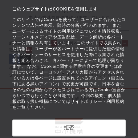
このウェブサイトはCOOKIEを使用します
当サイトは独立行政法人
中小企業基盤整備機構が運営しています
このサイトではCookieを使って、ユーザーに合わせたコ
ンテンツ広告や表示、随時の分析が行われます。 また
ユーザーによるサイトの利用状況についても情報収集、
ソーシャルメディアや広告配信、データ解析の各パート
ナーと情報を共有しています。 このサイトで収集され
経営課題解決メニュー
支援情報ヘッドライン
起業支援
た情報は、ユーザーが各パートナーに提供した他の情報
取組事例
や各パートナーのサービスを使用した際に収集された情
報と組み合わされ、各パートナーによって処理が異なり
ます。 なお、Cookieに関する同意内容の変更または改
役立つリンク集
サイトマップ
サイト利用条件
訂について、ヨーロッパ・アメリカ圏からアクセスされ
SNS公式アカウント一覧
ウェブアクセシビリティ
ている方は各ページに設置されているアイコン（画面左
下にある黒いアイコン）で変更が可能です。日本を含む
その他の地域からアクセスされている方はCookie宣言か
らいつでも行うことが可能です。 今回の概要、個人情
サイトポリシー・利用規約
個人情報保護
報の取り扱い機構についてはサイトポリシー・利用規約
中小機構とは
をご覧ください。
拒否