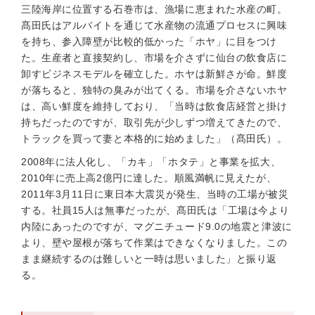
三陸海岸に位置する石巻市は、漁場に恵まれた水産の町。
髙田氏はアルバイトを通じて水産物の流通プロセスに興味
を持ち、参入障壁が比較的低かった「ホヤ」に目をつけ
た。生産者と直接契約し、市場を介さずに仙台の飲食店に
卸すビジネスモデルを確立した。ホヤは新鮮さが命。鮮度
が落ちると、独特の臭みが出てくる。市場を介さないホヤ
は、高い鮮度を維持しており、「当時は飲食店経営と掛け
持ちだったのですが、取引先が少しずつ増えてきたので、
トラックを買って妻と本格的に始めました」（髙田氏）。
2008年に法人化し、「カキ」「ホタテ」と事業を拡大、
2010年に売上高2億円に達した。順風満帆に見えたが、
2011年3月11日に東日本大震災が発生、当時の工場が被災
する。社員15人は無事だったが、髙田氏は「工場は今より
内陸にあったのですが、マグニチュード9.0の地震と津波に
より、壁や屋根が落ちて作業はできなくなりました。この
まま継続するのは難しいと一時は思いました」と振り返
る。