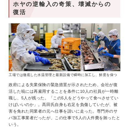
ホヤの逆輸入の奇策、壊滅からの
復活
工場では徹底した水温管理と最新設備で瞬時に加工し、鮮度を保つ
政府による失業保険の緊急措置が示されたため、会社が復
活した暁には再雇用することを条件に10人の社員が一時離
職し、5人が残った。「この5人をどうやって食べさせてい
けばいいのか」。髙田氏自身も右足を負傷していたが、被
害を免れた同業者の元へ仕事を請いに走った。専門外のサ
バ加工事業者だったが、この仕事で5人の人件費を賄ったと
いう。