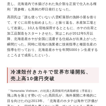
意し、北海道内で水揚げされた魚介類を正規で仕入れる権
利「買参権」も異例の即日発行となった。
髙田氏は「誰も使っていない八雲町落部の漁師小屋を借り
て、すぐに出荷を始めました」と振り返る。水産加工場と
して改築し、10人を現地採用するとともに、ホヤの出荷と
加工品製造をスタートさせた。実はこれが2012年5月以
降、北海道産ホヤが全国に流通する仕組みが出来上がった
瞬間だった。同時に現地の漁業者に技術指導と種苗生産の
指導を行っており、北海道産ホヤを年間5000トン生産する
ところまで成長したという。
冷凍殻付きカキで世界市場開拓、
売上高10億円突破
「Yamanaka Vietnam」の社員と髙田慎司代表取締役（手前左）
飛ぶ鳥を落とす勢いだった髙田氏が、海外展開に本格的に
目を向けたのは2013年。「北海道のホタテは海外で評価が