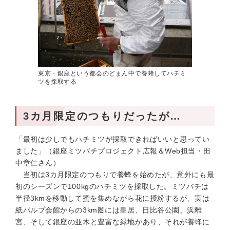
東京・銀座という都会のどまん中で養蜂してハチミ
ツを採取する
3カ月限定のつもりだったが…
「最初は少しでもハチミツが採取できればいいと思ってい
ました」（銀座ミツバチプロジェクト広報＆Web担当・田
中章仁さん）
当初は3カ月限定のつもりで養蜂を始めたが、意外にも最
初のシーズンで100kgのハチミツを採取した。ミツバチは
半径3kmを移動して蜜を集めながら花に授粉するが、実は
紙パルプ会館からの3km圏には皇居、日比谷公園、浜離
宮、そして銀座の並木と豊富な緑地があり、それが養蜂に