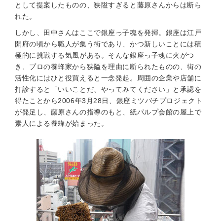
として提案したものの、狭隘すぎると藤原さんからは断ら
れた。
しかし、田中さんはここで銀座っ子魂を発揮。銀座は江戸
開府の頃から職人が集う街であり、かつ新しいことには積
極的に挑戦する気風がある。そんな銀座っ子魂に火がつ
き、プロの養蜂家から狭隘を理由に断られたものの、街の
活性化にはひと役買えると一念発起。周囲の企業や店舗に
打診すると「いいことだ、やってみてください」と承認を
得たことから2006年3月28日、銀座ミツバチプロジェクト
が発足し、藤原さんの指導のもと、紙パルプ会館の屋上で
素人による養蜂が始まった。