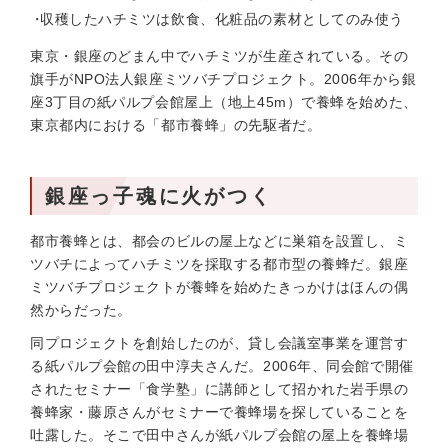
収穫したハチミツは飲食、化粧品の素材としてのみ使う
東京・銀座のどまん中でハチミツが生産されている。その
旗手がNPO法人銀座ミツバチプロジェクト。2006年から銀
座3丁目の紙パルプ会館屋上（地上45m）で養蜂を始めた、
東京都内における「都市養蜂」の先駆者だ。
銀座っ子魂に火がつく
都市養蜂とは、都会のビルの屋上などに巣箱を設置し、ミ
ツバチによってハチミツを採取する都市型の養蜂だ。銀座
ミツバチプロジェクトが養蜂を始めたきっかけはほんの偶
然からだった。
同プロジェクトを創始したのが、貸し会議室事業を運営す
る紙パルプ会館の田中淳夫さんだ。2006年、同会館で開催
されたセミナー「食学塾」に講師として招かれた岩手県の
養蜂家・藤原さんがセミナーで養蜂場を探していることを
吐露した。そこで田中さんが紙パルプ会館の屋上を養蜂場