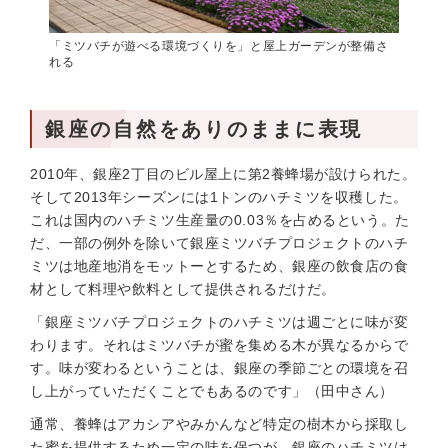
「ミツバチが遊べる環境づくりを」と屋上ガーデンが整備さ
れる
銀座の自然をありのままに表現
2010年、銀座2丁目のビル屋上に第2養蜂場が設けられた。
そして2013年シーズンには1トンのハチミツを収穫した。
これは国内のハチミツ生産量の0.03％を占めるという。た
だ、一部の例外を除いて銀座ミツバチプロジェクトのハチ
ミツは地産地消をモットーとするため、銀座の飲食店の食
材として料理や飲料として提供されるだけだ。
「銀座ミツバチプロジェクトのハチミツは週ごとに味が変
わります。それはミツバチが蜜を集める木が異なるからで
す。味が変わるということは、銀座の季節ごとの環境を召
し上がっていただくことでもあるのです」（田中さん）
通常、養蜂はアカシアやみかんなど特定の樹木から採取し
た蜜を提供するため一定の味を保つが、銀座のハチミツは