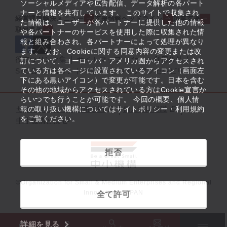
ソーシャルメディアや広告配信、データ解析の各パート
ナーと情報を共有しています。 このサイトで収集され
経営課題解決メニュー
支援情報ヘッドライン
起業支援
た情報は、ユーザーが各パートナーに提供した他の情報
取組事例
や各パートナーのサービスを使用した際に収集された情
報と組み合わされ、各パートナーによって処理が異なり
ます。 なお、Cookieに関する同意内容の変更または改
役立つリンク集
サイトマップ
サイト利用条件
訂について、ヨーロッパ・アメリカ圏からアクセスされ
ている方は各ページに設置されているアイコン（画面左
SNS公式アカウント一覧
ウェブアクセシビリティ
下にある黒いアイコン）で変更が可能です。日本を含む
その他の地域からアクセスされている方はCookie宣言か
らいつでも行うことが可能です。 今回の概要、個人情
サイトポリシー・利用規約
報の取り扱い機構についてはサイトポリシー・利用規約
個人情報保護
をご覧ください。
中小機構とは
拒否
©Organization for Small & Medium Enterprises and Regional
Innovation, JAPAN
全て許可
詳細を見る