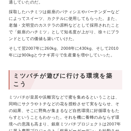
適していたのだ。
採取したハチミツは銀座のパティシエやバーテンダーなど
によってスイーツ、カクテルに使用してもらった。また、
老舗・文明堂のカステラの原料などとして採用されたこと
で「銀座のハチミツ」として知名度が上がり、徐々にブラ
ンドとしての価値も築いていけた。
そして翌2007年に260kg、2008年に430kg、そして2010
年には900kgとウナギ昇りで生産量を増やしていった。
ミツバチが遊びに行ける環境を築
こう
ミツバチが皇居や浜離宮などで蜜を集めるということは、
同時にサクラやトチなどの花を授粉させて実をならせ、そ
の結果、そこに野鳥が集まるなど自然環境に好循環をもた
らすということもわかった。それを機に養蜂のみならず環
境への意識も高まり、銀座ミツバチプロジェクトは2007年
に屋上農園プロジェクト「銀座ビーガーデン」を始動させ