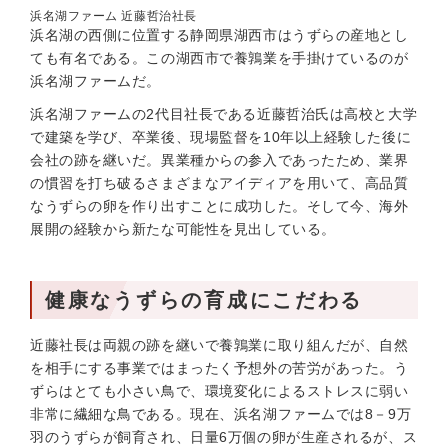
浜名湖ファーム 近藤哲治社長
浜名湖の西側に位置する静岡県湖西市はうずらの産地とし
ても有名である。この湖西市で養鶉業を手掛けているのが
浜名湖ファームだ。
浜名湖ファームの2代目社長である近藤哲治氏は高校と大学
で建築を学び、卒業後、現場監督を10年以上経験した後に
会社の跡を継いだ。異業種からの参入であったため、業界
の慣習を打ち破るさまざまなアイディアを用いて、高品質
なうずらの卵を作り出すことに成功した。そして今、海外
展開の経験から新たな可能性を見出している。
健康なうずらの育成にこだわる
近藤社長は両親の跡を継いで養鶉業に取り組んだが、自然
を相手にする事業ではまったく予想外の苦労があった。う
ずらはとても小さい鳥で、環境変化によるストレスに弱い
非常に繊細な鳥である。現在、浜名湖ファームでは8－9万
羽のうずらが飼育され、日量6万個の卵が生産されるが、ス