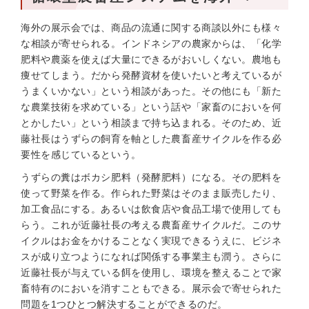
海外の展示会では、商品の流通に関する商談以外にも様々
な相談が寄せられる。インドネシアの農家からは、「化学
肥料や農薬を使えば大量にできるがおいしくない。農地も
痩せてしまう。だから発酵資材を使いたいと考えているが
うまくいかない」という相談があった。その他にも「新た
な農業技術を求めている」という話や「家畜のにおいを何
とかしたい」という相談まで持ち込まれる。そのため、近
藤社長はうずらの飼育を軸とした農畜産サイクルを作る必
要性を感じているという。
うずらの糞はボカシ肥料（発酵肥料）になる。その肥料を
使って野菜を作る。作られた野菜はそのまま販売したり、
加工食品にする。あるいは飲食店や食品工場で使用しても
らう。これが近藤社長の考える農畜産サイクルだ。このサ
イクルはお金をかけることなく実現できるうえに、ビジネ
スが成り立つようになれば関係する事業主も潤う。さらに
近藤社長が与えている餌を使用し、環境を整えることで家
畜特有のにおいを消すこともできる。展示会で寄せられた
問題を1つひとつ解決することができるのだ。