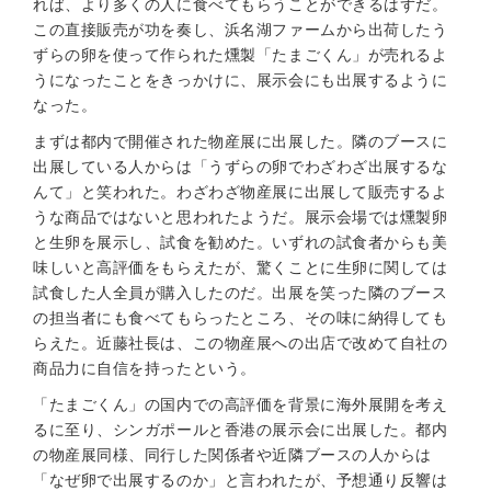
れば、より多くの人に食べてもらうことができるはずだ。
この直接販売が功を奏し、浜名湖ファームから出荷したう
ずらの卵を使って作られた燻製「たまごくん」が売れるよ
うになったことをきっかけに、展示会にも出展するように
なった。
まずは都内で開催された物産展に出展した。隣のブースに
出展している人からは「うずらの卵でわざわざ出展するな
んて」と笑われた。わざわざ物産展に出展して販売するよ
うな商品ではないと思われたようだ。展示会場では燻製卵
と生卵を展示し、試食を勧めた。いずれの試食者からも美
味しいと高評価をもらえたが、驚くことに生卵に関しては
試食した人全員が購入したのだ。出展を笑った隣のブース
の担当者にも食べてもらったところ、その味に納得しても
らえた。近藤社長は、この物産展への出店で改めて自社の
商品力に自信を持ったという。
「たまごくん」の国内での高評価を背景に海外展開を考え
るに至り、シンガポールと香港の展示会に出展した。都内
の物産展同様、同行した関係者や近隣ブースの人からは
「なぜ卵で出展するのか」と言われたが、予想通り反響は