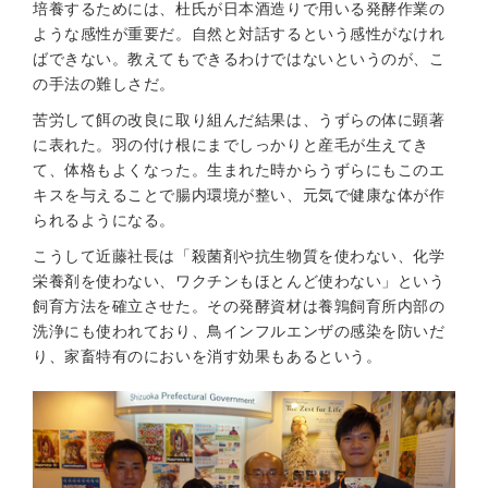
培養するためには、杜氏が日本酒造りで用いる発酵作業の
ような感性が重要だ。自然と対話するという感性がなけれ
ばできない。教えてもできるわけではないというのが、こ
の手法の難しさだ。
苦労して餌の改良に取り組んだ結果は、うずらの体に顕著
に表れた。羽の付け根にまでしっかりと産毛が生えてき
て、体格もよくなった。生まれた時からうずらにもこのエ
キスを与えることで腸内環境が整い、元気で健康な体が作
られるようになる。
こうして近藤社長は「殺菌剤や抗生物質を使わない、化学
栄養剤を使わない、ワクチンもほとんど使わない」という
飼育方法を確立させた。その発酵資材は養鶉飼育所内部の
洗浄にも使われており、鳥インフルエンザの感染を防いだ
り、家畜特有のにおいを消す効果もあるという。