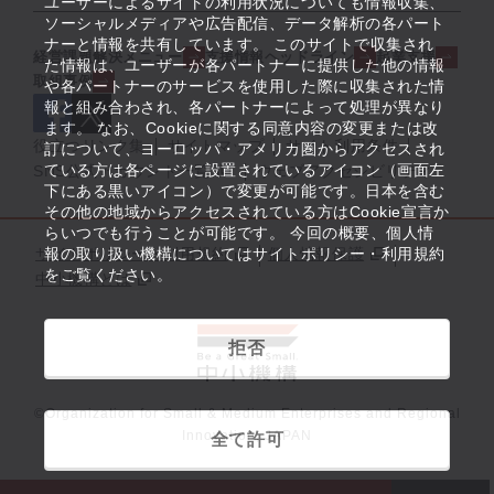
ユーザーによるサイトの利用状況についても情報収集、
ソーシャルメディアや広告配信、データ解析の各パート
ナーと情報を共有しています。 このサイトで収集され
経営課題解決メニュー
支援情報ヘッドライン
起業支援
た情報は、ユーザーが各パートナーに提供した他の情報
取組事例
や各パートナーのサービスを使用した際に収集された情
報と組み合わされ、各パートナーによって処理が異なり
ます。 なお、Cookieに関する同意内容の変更または改
役立つリンク集
サイトマップ
サイト利用条件
訂について、ヨーロッパ・アメリカ圏からアクセスされ
ている方は各ページに設置されているアイコン（画面左
SNS公式アカウント一覧
ウェブアクセシビリティ
下にある黒いアイコン）で変更が可能です。日本を含む
その他の地域からアクセスされている方はCookie宣言か
らいつでも行うことが可能です。 今回の概要、個人情
サイトポリシー・利用規約
報の取り扱い機構についてはサイトポリシー・利用規約
個人情報保護
をご覧ください。
中小機構とは
拒否
©Organization for Small & Medium Enterprises and Regional
Innovation, JAPAN
全て許可