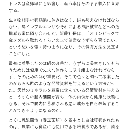
トレスは産卵率にも影響し、産卵率はそのまま収入に直結
する。
生き物相手の養鶏業に休みはなく、餌も与えなければなら
ない。鳥インフルエンザやそれによる風評被害などへの危
機感も常に隣り合わせだ。近藤社長は、「オリンピックで
金メダルを取れるくらい丈夫で健康なうずらを育てたい」
という想いを強く持つようになり、その飼育方法を見直す
ことにした。
最初に着手したのは餌の改善だ。うずらに長生きしてもら
うためには健康で丈夫な体作りに取り組まなければなら
ず、そのための餌が重要だ。そこで色々と調べて考案した
のがもろみ酢のような発酵資材を与えるという方法だっ
た。天然のミネラルを豊富に含んでいる発酵資材を与える
と、うずらの腸内細菌が育ち、体の内側から健康な状態に
なる。それで腸内に蓄積される悪い成分を自ら殺菌するこ
とができるようになるのだ。
とくに乳酸菌他（養玉菌類）を基本とし自社培養されたも
のは、農業にも畜産にも使用できる培養液であるが、菌を