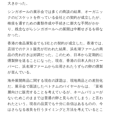
大きかった。
シンガポールの展示会では多くの商談の結果、オーガニッ
クのビスケットを作っている会社との契約が成立したが、
検疫を通すための書類作成や手続きに膨大な手間がかか
り、残念ながらシンガポールへの展開は中断せざるを得な
かった。
香港の食品展覧会でも1社との契約が成立した。香港では、
店頭でのテスト販売が行われた結果、浜名湖ファームの商
品の売れ行きは好調だった。このため、日本から定期的に
燻製卵を送ることになった。現在、香港の日本人向けスー
パーに、浜名湖ファームから出荷されたうずらの卵の燻製
が並んでいる。
海外展開商品に関する現在の課題は、現地商品との差別化
だ。展示会で面談したベトナムのバイヤーからは、「富裕
層向けに販売することを考えているが、ネームバリューが
ないためこのままでは普通の卵と見られてしまう」と言わ
れたという。現在の品質でも十分に自信はあるものの、今
はさらなる改良を行うタイミングと方法を考えているとこ