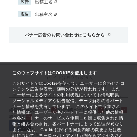
広告
出稿主名
広告
出稿主名
バナー広告のお問い合わせはこちらから
このウェブサイトはCOOKIEを使用します
当サイトは独立行政法人
このサイトではCookieを使って、ユーザーに合わせたコ
中小企業基盤整備機構が運営しています
ンテンツ広告や表示、随時の分析が行われます。 また
ユーザーによるサイトの利用状況についても情報収集、
ソーシャルメディアや広告配信、データ解析の各パート
ナーと情報を共有しています。 このサイトで収集され
経営課題解決メニュー
支援情報ヘッドライン
起業支援
た情報は、ユーザーが各パートナーに提供した他の情報
取組事例
や各パートナーのサービスを使用した際に収集された情
報と組み合わされ、各パートナーによって処理が異なり
ます。 なお、Cookieに関する同意内容の変更または改
役立つリンク集
サイトマップ
サイト利用条件
訂について、ヨーロッパ・アメリカ圏からアクセスされ