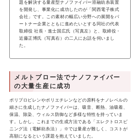
題を解決する量産型ナノファイバー溶融紡糸装置
を開発し、事業化に成功したのが「関西電子株式
会社」です。この素材の幅広い分野への展開をパ
ートナー企業とともに進めたいとする同社の代表
取締役 社長・進士国広氏（写真左）と、取締役・
近藤正博氏（写真右）の二人にお話を伺いまし
た。
メルトブロー法でナノファイバー
の大量生産に成功
ポリプロピレンやポリエチレンなどの原料をナノレベルの
細さに生成したナノファイバーは、吸音、断熱、油吸着、
保温、除染、ウィルス防御など多様な特性を持っていま
す。しかし、これまでの生成方法である「エレクトロスピ
ニング法（電解紡糸法）」※では量産が難しく、コストが
高額になるという課題を抱えていました。