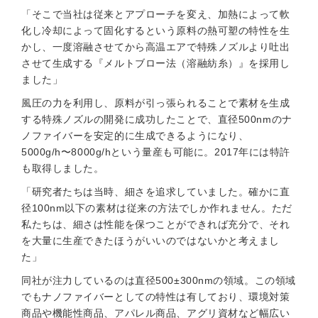
「そこで当社は従来とアプローチを変え、加熱によって軟
化し冷却によって固化するという原料の熱可塑の特性を生
かし、一度溶融させてから高温エアで特殊ノズルより吐出
させて生成する『メルトブロー法（溶融紡糸）』を採用し
ました」
風圧の力を利用し、原料が引っ張られることで素材を生成
する特殊ノズルの開発に成功したことで、直径500nmのナ
ノファイバーを安定的に生成できるようになり、
5000g/h〜8000g/hという量産も可能に。2017年には特許
も取得しました。
「研究者たちは当時、細さを追求していました。確かに直
径100nm以下の素材は従来の方法でしか作れません。ただ
私たちは、細さは性能を保つことができれば充分で、それ
を大量に生産できたほうがいいのではないかと考えまし
た」
同社が注力しているのは直径500±300nmの領域。この領域
でもナノファイバーとしての特性は有しており、環境対策
商品や機能性商品、アパレル商品、アグリ資材など幅広い