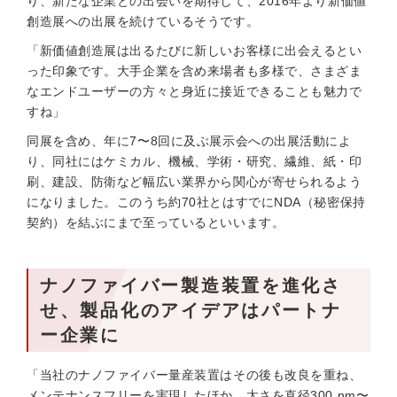
り、新たな企業との出会いを期待して、2016年より新価値
創造展への出展を続けているそうです。
「新価値創造展は出るたびに新しいお客様に出会えるとい
った印象です。大手企業を含め来場者も多様で、さまざま
なエンドユーザーの方々と身近に接近できることも魅力で
すね」
同展を含め、年に7〜8回に及ぶ展示会への出展活動によ
り、同社にはケミカル、機械、学術・研究、繊維、紙・印
刷、建設、防衛など幅広い業界から関心が寄せられるよう
になりました。このうち約70社とはすでにNDA（秘密保持
契約）を結ぶにまで至っているといいます。
ナノファイバー製造装置を進化さ
せ、製品化のアイデアはパートナ
ー企業に
「当社のナノファイバー量産装置はその後も改良を重ね、
メンテナンスフリーを実現したほか、太さを直径300 nm〜