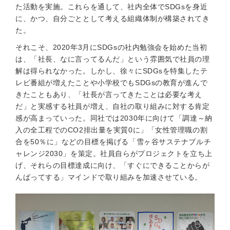
た活動を実施。これらを通して、社内全体でSDGsを身近
に、かつ、自分ごととして考える組織体制が構築されてき
た。
それこそ、2020年3月にSDGsの社内勉強会を始めた当初
は、「社長、なに言ってるんだ」という雰囲気で社員の理
解は得られなかった。しかし、徐々にSDGsを特集したテ
レビ番組が増えたことや小学校でもSDGsの教育が進んで
きたこともあり、「社長が言ってきたことは必要な考え
だ」と実感する社員が増え、自社の取り組みに対する肯定
感が高まっていった。同社では2030年に向けて「調達～納
入の全工程でのCO2排出量を実質0に」「女性管理職の割
合を50％に」などの目標を掲げる「雪ヶ谷サステナブルチ
ャレンジ2030」を策定。社員自らがプロジェクトを立ち上
げ、それらの目標達成に向け、「すぐにできることからが
んばってする」マインドで取り組みを加速させている。