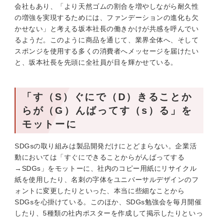
会社もあり、「より天然ゴムの割合を増やしながら耐久性
の増強を実現するためには、ファンデーションの進化も欠
かせない」と考える坂本社長の働きかけが共感を呼んでい
るようだ。このように商品を通じて、業界全体へ、そして
スポンジを使用する多くの消費者へメッセージを届けたい
と、坂本社長を先頭に全社員が目を輝かせている。
「す（S）ぐにで（D）きることか
らが（G）んばってす（s）る」を
モットーに
SDGsの取り組みは製品開発だけにとどまらない。企業活
動においては「すぐにできることからがんばってする
→SDGs」をモットーに、社内のコピー用紙にリサイクル
紙を使用したり、名刺の字体をユニバーサルデザインのフ
ォントに変更したりといった、本当に些細なことから
SDGsを心掛けている。このほか、SDGs勉強会を毎月開催
したり、5種類の社内ポスターを作成して掲示したりといっ