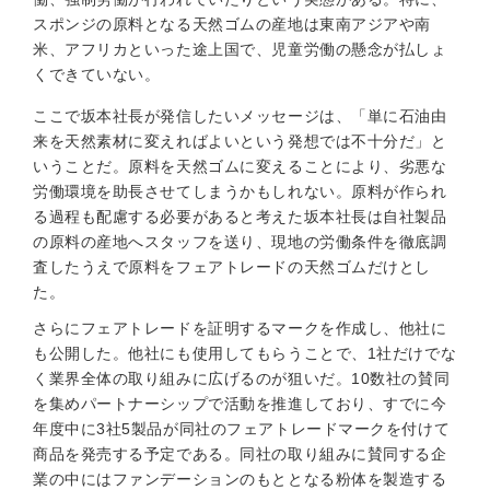
スポンジの原料となる天然ゴムの産地は東南アジアや南
米、アフリカといった途上国で、児童労働の懸念が払しょ
くできていない。
ここで坂本社長が発信したいメッセージは、「単に石油由
来を天然素材に変えればよいという発想では不十分だ」と
いうことだ。原料を天然ゴムに変えることにより、劣悪な
労働環境を助長させてしまうかもしれない。原料が作られ
る過程も配慮する必要があると考えた坂本社長は自社製品
の原料の産地へスタッフを送り、現地の労働条件を徹底調
査したうえで原料をフェアトレードの天然ゴムだけとし
た。
さらにフェアトレードを証明するマークを作成し、他社に
も公開した。他社にも使用してもらうことで、1社だけでな
く業界全体の取り組みに広げるのが狙いだ。10数社の賛同
を集めパートナーシップで活動を推進しており、すでに今
年度中に3社5製品が同社のフェアトレードマークを付けて
商品を発売する予定である。同社の取り組みに賛同する企
業の中にはファンデーションのもととなる粉体を製造する