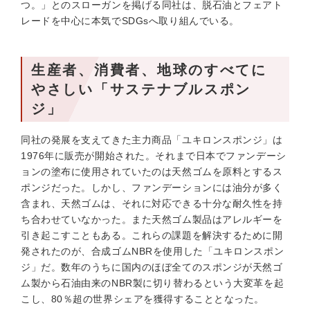
つ。」とのスローガンを掲げる同社は、脱石油とフェアト
レードを中心に本気でSDGsへ取り組んでいる。
生産者、消費者、地球のすべてに
やさしい「サステナブルスポン
ジ」
同社の発展を支えてきた主力商品「ユキロンスポンジ」は
1976年に販売が開始された。それまで日本でファンデーシ
ョンの塗布に使用されていたのは天然ゴムを原料とするス
ポンジだった。しかし、ファンデーションには油分が多く
含まれ、天然ゴムは、それに対応できる十分な耐久性を持
ち合わせていなかった。また天然ゴム製品はアレルギーを
引き起こすこともある。これらの課題を解決するために開
発されたのが、合成ゴムNBRを使用した「ユキロンスポン
ジ」だ。数年のうちに国内のほぼ全てのスポンジが天然ゴ
ム製から石油由来のNBR製に切り替わるという大変革を起
こし、80％超の世界シェアを獲得することとなった。