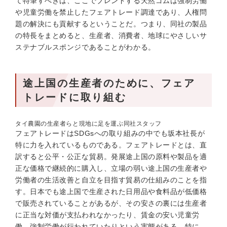
て特筆すべきは、ここでブレンドする天然ゴムは強制労働
や児童労働を禁止したフェアトレード調達であり、人権問
題の解決にも貢献するということだ。つまり、同社の製品
の特長をまとめると、生産者、消費者、地球にやさしいサ
ステナブルスポンジであることがわかる。
途上国の生産者のために、フェア
トレードに取り組む
タイ農園の生産者らと現地に足を運ぶ同社スタッフ
フェアトレードはSDGsへの取り組みの中でも坂本社長が
特に力を入れているものである。フェアトレードとは、直
訳すると公平・公正な貿易。発展途上国の原料や製品を適
正な価格で継続的に購入し、立場の弱い途上国の生産者や
労働者の生活改善と自立を目指す貿易の仕組みのことを指
す。日本でも途上国で生産された日用品や食料品が低価格
で販売されていることがあるが、その安さの裏には生産者
に正当な対価が支払われなかったり、賃金の安い児童労
働、強制労働が行われていたりという実態がある。特に、