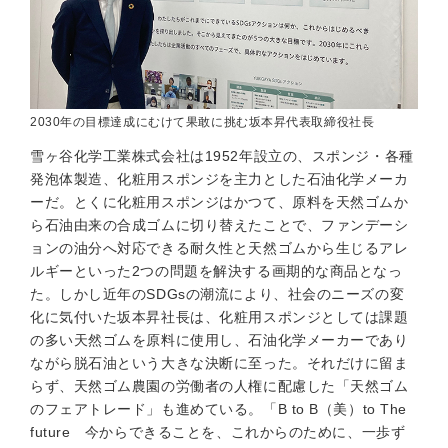
2030年の目標達成にむけて果敢に挑む坂本昇代表取締役社長
雪ヶ谷化学工業株式会社は1952年設立の、スポンジ・各種
発泡体製造、化粧用スポンジを主力とした石油化学メーカ
ーだ。とくに化粧用スポンジはかつて、原料を天然ゴムか
ら石油由来の合成ゴムに切り替えたことで、ファンデーシ
ョンの油分へ対応できる耐久性と天然ゴムから生じるアレ
ルギーといった2つの問題を解決する画期的な商品となっ
た。しかし近年のSDGsの潮流により、社会のニーズの変
化に気付いた坂本昇社長は、化粧用スポンジとしては課題
の多い天然ゴムを原料に使用し、石油化学メーカーであり
ながら脱石油という大きな決断に至った。それだけに留ま
らず、天然ゴム農園の労働者の人権に配慮した「天然ゴム
のフェアトレード」も進めている。「B to B（美）to The
future 今からできることを、これからのために、一歩ず