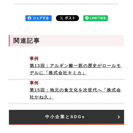
関連記事
事例
第13回：アルギン酸一筋の歴史がロールモ
デルに「株式会社キミカ」
事例
第15回：地元の食文化を次世代へ「株式会
社かね久」
中小企業とSDGs​