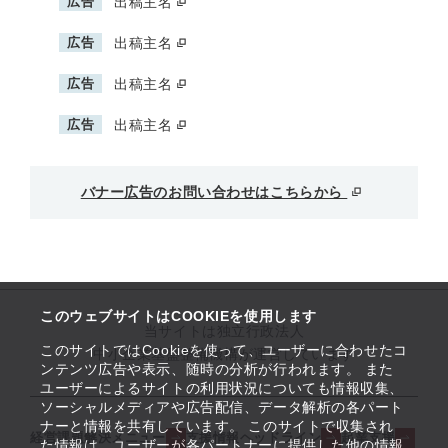
広告
出稿主名
広告
出稿主名
広告
出稿主名
広告
出稿主名
バナー広告のお問い合わせはこちらから
このウェブサイトはCOOKIEを使用します
当サイトは独立行政法人
このサイトではCookieを使って、ユーザーに合わせたコ
中小企業基盤整備機構が運営しています
ンテンツ広告や表示、随時の分析が行われます。 また
ユーザーによるサイトの利用状況についても情報収集、
ソーシャルメディアや広告配信、データ解析の各パート
ナーと情報を共有しています。 このサイトで収集され
経営課題解決メニュー
支援情報ヘッドライン
起業支援
た情報は、ユーザーが各パートナーに提供した他の情報