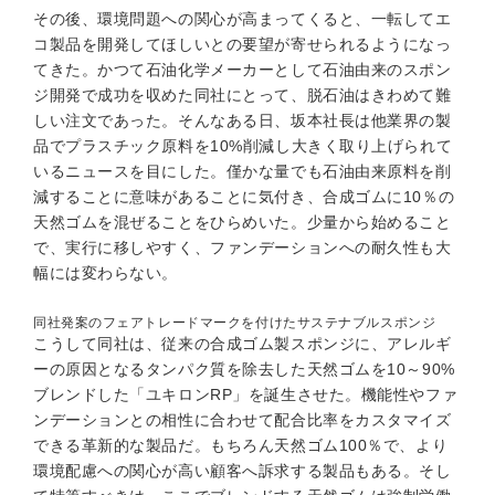
その後、環境問題への関心が高まってくると、一転してエ
コ製品を開発してほしいとの要望が寄せられるようになっ
てきた。かつて石油化学メーカーとして石油由来のスポン
ジ開発で成功を収めた同社にとって、脱石油はきわめて難
しい注文であった。そんなある日、坂本社長は他業界の製
品でプラスチック原料を10%削減し大きく取り上げられて
いるニュースを目にした。僅かな量でも石油由来原料を削
減することに意味があることに気付き、合成ゴムに10％の
天然ゴムを混ぜることをひらめいた。少量から始めること
で、実行に移しやすく、ファンデーションへの耐久性も大
幅には変わらない。
同社発案のフェアトレードマークを付けたサステナブルスポンジ
こうして同社は、従来の合成ゴム製スポンジに、アレルギ
ーの原因となるタンパク質を除去した天然ゴムを10～90%
ブレンドした「ユキロンRP」を誕生させた。機能性やファ
ンデーションとの相性に合わせて配合比率をカスタマイズ
できる革新的な製品だ。もちろん天然ゴム100％で、より
環境配慮への関心が高い顧客へ訴求する製品もある。そし