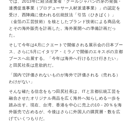
では、2013年に経済産業省「クールジャパンの芽の発掘・
連携促進事業（プロデューサー人材派遣事業）」の認定を
受け、西陣織に使われる伝統技法「引箔（ひきばく）」
（金箔の工芸技術）を核としたブランド技術による商品化
とその海外販売を計画した。海外展開への準備計画だっ
た。
そして今年は4月にクエートで開催される展示会の日本ブー
ス、さらに5月にイタリア・ミラノで開催のエキスポの京都
ブースへ出展する。「今年は海外へ行けるだけ行きたい」
と田尻社長は意欲的だ。
「国内で評価されないものが海外で評価される（売れる）
わけがない」
そんな確たる信念をもつ田尻社長は、ITと京都伝統工芸を
融合させたオリジナル商品を広く海外へ知らしめる一歩を
踏み出す。現在、台湾、香港を中心に売上の10－20％を海
外販売で占めるが、今後はさらに外国人の購買層・数を広
げていくつもりだ。