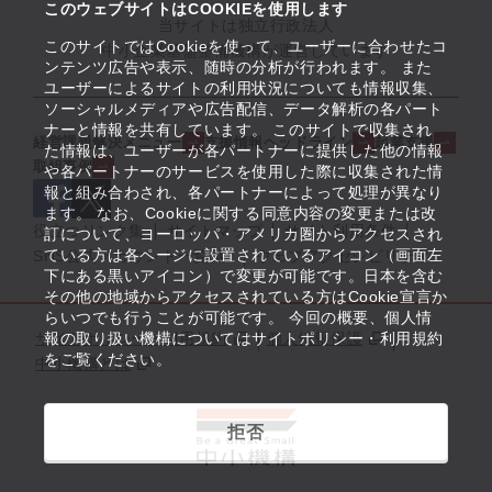
このウェブサイトはCOOKIEを使用します
当サイトは独立行政法人
このサイトではCookieを使って、ユーザーに合わせたコ
中小企業基盤整備機構が運営しています
ンテンツ広告や表示、随時の分析が行われます。 また
ユーザーによるサイトの利用状況についても情報収集、
ソーシャルメディアや広告配信、データ解析の各パート
ナーと情報を共有しています。 このサイトで収集され
経営課題解決メニュー
支援情報ヘッドライン
起業支援
た情報は、ユーザーが各パートナーに提供した他の情報
取組事例
や各パートナーのサービスを使用した際に収集された情
報と組み合わされ、各パートナーによって処理が異なり
ます。 なお、Cookieに関する同意内容の変更または改
役立つリンク集
サイトマップ
サイト利用条件
訂について、ヨーロッパ・アメリカ圏からアクセスされ
ている方は各ページに設置されているアイコン（画面左
SNS公式アカウント一覧
ウェブアクセシビリティ
下にある黒いアイコン）で変更が可能です。日本を含む
その他の地域からアクセスされている方はCookie宣言か
らいつでも行うことが可能です。 今回の概要、個人情
サイトポリシー・利用規約
報の取り扱い機構についてはサイトポリシー・利用規約
個人情報保護
をご覧ください。
中小機構とは
拒否