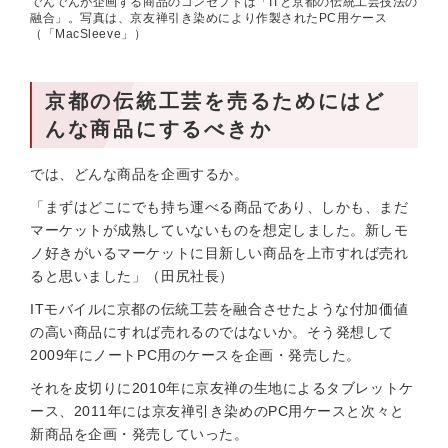
でんでんが企画する商品のコンセプトは「ITと京都の伝統工芸技法の
融合」。写真は、京友禅引き染めにより作製されたPC用ケース
（「MacSleeve」）
京都の伝統工芸を売るためにはど
んな商品にするべきか
では、どんな商品を企画するか。
「まずはどこにでも持ち運べる商品であり、しかも、まだ
マーケットが成熟していないものを想定しました。新しモ
ノ好きがいるマーケットに目新しい商品を上市すれば売れ
ると思いました」（田尻社長）
ITモバイルに京都の伝統工芸を融合させたような付加価値
の高い商品にすれば売れるのではないか。そう発想して
2009年にノートPC用のケースを企画・発売した。
それを皮切りに2010年に京友禅の生地によるタブレットケ
ース、2011年には京友禅引き染めのPC用ケースと次々と
新商品を企画・発売していった。