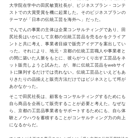
大学院在学中の田尻敏寛社長が、ビジネスプラン・コンテ
ストでの大賞受賞を機に起業した。そのビジネスプランの
テーマが「日本の伝統工芸を海外へ」だった。
でんでんの事業の主体は企業コンサルティングであり、田
尻社長はいかにして京都の伝統工芸品を売るかをクライア
ントと共に考え、事業者目線で販売アイデアを案出してい
った。それにより、地元・京都の伝統工芸職人や事業者と
の間に築いた人脈をもとに、彼らがつくり出す工芸品をネ
ット販売しようと試みた。が、単に伝統工芸品をwebサイ
トに陳列するだけでは売れない。伝統工芸品といえどもあ
りきたりの品揃えと販売方法だけではビジネスとして埒が
あかなかった。
そこで田尻社長は、顧客をコンサルティングするためにも
自ら商品を企画して販売することが必要と考えた。なぜな
ら、京都の工芸品事業者をサポートするためにも、自ら体
験とノウハウを蓄積することがコンサルティング力の向上
になるからだ。