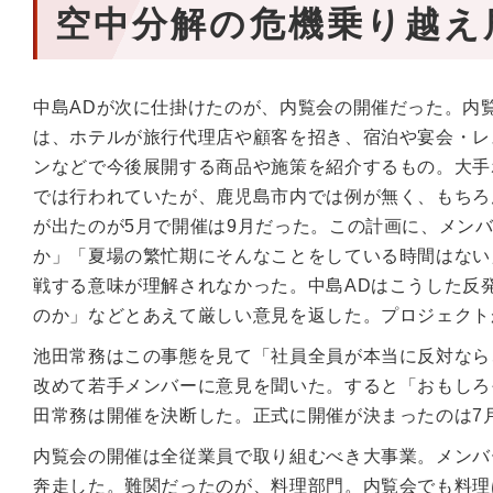
空中分解の危機乗り越え
中島ADが次に仕掛けたのが、内覧会の開催だった。内
は、ホテルが旅行代理店や顧客を招き、宿泊や宴会・レ
ンなどで今後展開する商品や施策を紹介するもの。大手
では行われていたが、鹿児島市内では例が無く、もちろ
が出たのが5月で開催は9月だった。この計画に、メン
か」「夏場の繁忙期にそんなことをしている時間はない
戦する意味が理解されなかった。中島ADはこうした反
のか」などとあえて厳しい意見を返した。プロジェクト
池田常務はこの事態を見て「社員全員が本当に反対なら
改めて若手メンバーに意見を聞いた。すると「おもしろ
田常務は開催を決断した。正式に開催が決まったのは7月
内覧会の開催は全従業員で取り組むべき大事業。メンバ
奔走した。難関だったのが、料理部門。内覧会でも料理