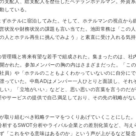
の支配人、総支配人を歴任したベテランホテルマン。外資系
動している。
まずホテルに宿泊してみた。そして、ホテルマンの視点から
営状況や財務状況の課題も言い当てた。池田常務は「この人
の人とホテル再生に挑んでみよう」と素直に受け入れる気持
の管理職と将来有望な若手で組成された。集まったのは、社
合が開かれた。参加メンバーの胸の内はさまざまだった。「こ
社員）や「ホテルのこともよくわかっていないのに自分にで
漂っていた。中島ADはメンバー一人ひとりと面談し、それ
しい」「立地がいい」などと、思い思いの言葉を言うのだが
理やサービスの提供で自己満足しており、その先の戦略がな
が取り組むべき戦略テーマをつくりあげていくことにした。
分析するSWOT分析やライバル企業との差別化策など、与え
ず「これをやる意味はあるのか」という声が上がるなど疑念