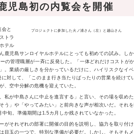
鹿児島初の内覧会を開催
覧会と
プロジェクトに参加した火ノ浦さん（左）と越山さん
ストラ
ホテル
ん鹿児島サンロイヤルホテルにとっても初めての試み。しか
バーの管理職層が一斉に反発した。「一体どれだけコストが
」。業績の厳しさを分かっているだけに、ハイリスクなイベ
発に対して、「このまま行き当たりばったりの営業を続けて
が、空中分解の危機を迎えていた。
、私が中島さんに中止を進言する」と言い、その場を収めた
そう」や「やってみたい」と前向きな声が相次いだ。それを
中旬。準備期間は1.5カ月しか残されていなかった。
ーがそれぞれの部署に開催の目的を説明し、協力を取り付け
は目玉の一つで、特別な準備が必要だ。しかし、そもそもメ