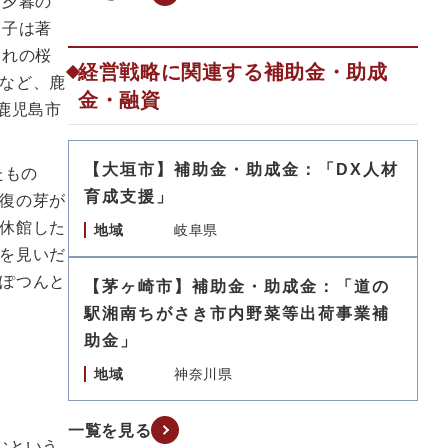
た夕暮の
邦子は著
暮れの桜
経営戦略に関連する補助金・助成
など、鹿
金・融資
鹿児島市
【大垣市】補助金・助成金：「DX人材
たもの
育成支援」
復の芽が
休館した
地域
岐阜県
を見いだ
ぽつんと
【茅ヶ崎市】補助金・助成金：「道の
駅湘南ちがさき市内野菜等出荷事業補
助金」
地域
神奈川県
一覧を見る
むという