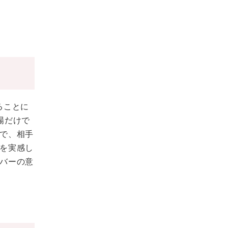
ることに
場だけで
で、相手
を実感し
バーの意