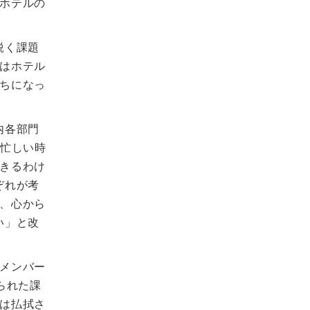
ホテルの
鋭く課題
はホテル
ちになっ
内各部門
の忙しい時
きるわけ
ぞれが考
、心から
い」と改
メンバー
られた課
は払拭さ