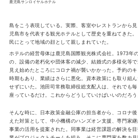
鹿児島サンロイヤルホテル
島をこう表現している。実際、客室やレストランから見
児島市を代表する観光ホテルとして歴史を重ねてきた。
民にとって地域の顔として親しまれていた。
ホテルの経営母体は鹿児島国際観光株式会社。1973
の、設備の老朽化や団体客の減少、結婚式の多様化等で
見え始めたところにコロナ禍が襲いかかった。予約のキ
時期もあり、業績はさらに悪化。資本政策にも取り組ん
せずにいた。池田司常務取締役総支配人は、それでも毎
座っているだけ。これからどうしていけばいいのだろう
そんな時に、日本政策金融公庫の担当者から、コロナ後
えた対策として、中小機構のハンズオン支援、専門家継
事業の活用を提案された。同事業は経営課題の解決を目
業がプロジェクトチームを組み、そこに専門家を数カ月