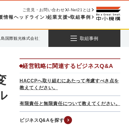
ご意見・お問い合わせ
J-Net21とは
援情報ヘッドライン
起業支援
取組事例
児島国際観光株式会社）」
取組事例
経営戦略に関連するビジネスQ&A
変
HACCPへ取り組むにあたって考慮すべき点を
教えてください。
ル
有限責任と無限責任について教えてください。
ビジネスQ&Aを探す