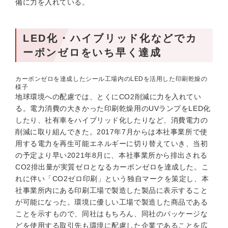
備に力を入れている。
LED化・ハイブリッド化などでカ
ーボンゼロをいち早く達成
カーボンゼロを達成したシール工場内のLEDを活用した印刷乾燥の
様子
地球環境への配慮では、とくにCO2削減に力を入れてい
る。電力消費の大きかった印刷乾燥用のUVランプをLED化
したり、社有車をハイブリッド化したりなど、消費電力の
削減に取り組んできた。2017年7月からは本社事業所で使
用する電力を再生可能エネルギーに切り替えていき、当初
の予定より早い2021年8月に、本社事業所から排出される
CO2排出量が実質ゼロとなるカーボンゼロを達成した。こ
れに伴い「CO2ゼロ印刷」という独自マークを策定し、本
社事業所内にある印刷工場で製造した製品に表示すること
が可能になった。環境に優しい工場で製造した商品である
ことを示すもので、同社はもちろん、同社のパッケージな
どを使用する取引先も環境に配慮した企業であることを広