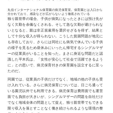
丸信インターナショナル保育園の病児保育室。保育園とは入口から
分かれており、感染などが広がらないよう徹底されている
独り親世帯の場合、子供が病気になったときには預け先が
なく欠勤を余儀なくされる。そして急な欠勤が避けられな
いとなると、親は非正規雇用を選択せざるを得ず、結果と
して十分な収入が得られない。こうした貧困問題が地元に
も存在しており、さらには同社にも病気で休んでいる子供
の様子を見るため昼休みにいったん帰宅するシングルマザ
ーの従業員がいることを知った。まさに身近な問題だと認
識した平木氏は、「女性が安心して社会で活躍できるよう
に」との思いで、病児保育付きの保育園を設立するに至っ
たのだ。
同園では、従業員の子供だけでなく、地域の他の子供も受
け入れている。さらに病児保育については、日ごろ通って
いる園児以外でも利用できる。病児保育は費用面でも運営
面でも負担が大きいが、シングルマザーの問題を自社だけ
でなく地域全体の問題として捉え、独り親世帯でもできる
限り収入を落とすことなく働き続けられるような環境の整