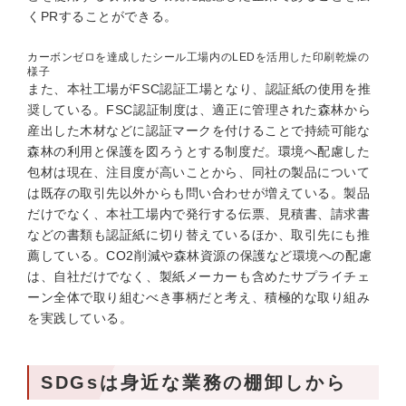
くPRすることができる。
カーボンゼロを達成したシール工場内のLEDを活用した印刷乾燥の
様子
また、本社工場がFSC認証工場となり、認証紙の使用を推
奨している。FSC認証制度は、適正に管理された森林から
産出した木材などに認証マークを付けることで持続可能な
森林の利用と保護を図ろうとする制度だ。環境へ配慮した
包材は現在、注目度が高いことから、同社の製品について
は既存の取引先以外からも問い合わせが増えている。製品
だけでなく、本社工場内で発行する伝票、見積書、請求書
などの書類も認証紙に切り替えているほか、取引先にも推
薦している。CO2削減や森林資源の保護など環境への配慮
は、自社だけでなく、製紙メーカーも含めたサプライチェ
ーン全体で取り組むべき事柄だと考え、積極的な取り組み
を実践している。
SDGsは身近な業務の棚卸しから