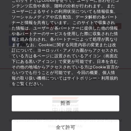
このサイトではCookieを使って、ユーザーに合わせたコ
中小企業基盤整備機構が運営しています
ンテンツ広告や表示、随時の分析が行われます。 また
ユーザーによるサイトの利用状況についても情報収集、
ソーシャルメディアや広告配信、データ解析の各パート
ナーと情報を共有しています。 このサイトで収集され
経営課題解決メニュー
支援情報ヘッドライン
起業支援
た情報は、ユーザーが各パートナーに提供した他の情報
取組事例
や各パートナーのサービスを使用した際に収集された情
報と組み合わされ、各パートナーによって処理が異なり
ます。 なお、Cookieに関する同意内容の変更または改
役立つリンク集
サイトマップ
サイト利用条件
訂について、ヨーロッパ・アメリカ圏からアクセスされ
ている方は各ページに設置されているアイコン（画面左
SNS公式アカウント一覧
ウェブアクセシビリティ
下にある黒いアイコン）で変更が可能です。日本を含む
その他の地域からアクセスされている方はCookie宣言か
らいつでも行うことが可能です。 今回の概要、個人情
サイトポリシー・利用規約
報の取り扱い機構についてはサイトポリシー・利用規約
個人情報保護
をご覧ください。
中小機構とは
拒否
©Organization for Small & Medium Enterprises and Regional
Innovation, JAPAN
全て許可