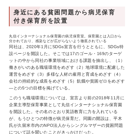
身近にある貧困問題から病児保育
付き保育所を設置
丸信インターナショナル保育園の病児保育室。保育園とは入口から
分かれており、感染などが広がらないよう徹底されている
同社は、2020年1月にSDGs宣言を行うとともに、SDGs特
設ページを開設した。そこでは17のゴール・169のターゲ
ットの中から同社の事業領域における課題を抽出し、（1）
働きがいのある職場環境をめざす（2）地球環境に配慮した
運営をめざす（3）多様な人材の雇用と育成をめざす（4）
会社の持続的な成長をめざす（5）飢餓や貧困ゼロをめざす
—との5つの目標を掲げている。
このうち職場環境については、宣言より前の2018年11月に
企業主導型保育事業として丸信インターナショナル保育園
を開設した。その名のとおり英語教育に力を入れている
が、もうひとつの特徴が病児保育だ。同園の開設は、平木
氏が久留米市内のNPO法人からシングルマザーの貧困問題
について話を聞いたことがきっかけだった。