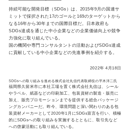
持続可能な開発目標（SDGs）は、2015年9月の国連サ
ミットで採択された17のゴールと169のターゲットから
なる16年から30年までの国際目標だ。日本政府も
SDGs達成を通じた中小企業などの企業価値向上や競争
力強化に取り組んでいる。
国の機関や専門コンサルタントの活動およびSDGs達成
に貢献している中小企業などの先進事例を紹介する。
2022年 4月18日
SDGsへの取り組みを進める株式会社丸信代表取締役の平木洋二氏
福岡県久留米市に本社工場を置く株式会社丸信は、シール
やラベル、紙器などの印刷加工、包装資材の製造・販売に
加え、販売プロモーションまでを提供する総合パッケージ
ングカンパニーだ。昨今、環境問題と深い関わりのある包
装資材メーカーとして2020年1月にSDGs宣言を行い、積極
的にSDGsへの取り組みを実施するとともに、取引先など
への啓蒙活動にも取り組んでいる。