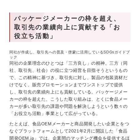
パッケージメーカーの枠を超え、
取引先の業績向上に貢献する「お
役立ち活動」
同社が作成し、取引先への普及・啓蒙に活用しているSDGsガイドブ
ック
同社の企業理念のひとつは「三方良し」の精神。三方（同
社、取引先、社会）の役に立つ経営を目指そうというもの
で、この精神に基づき、取引先に対し、製品の包装資材だ
けでなく、販売プロモーションまでワンストップで提供
し、取引先の業績向上にも貢献している。パッケージメー
カーの枠を超えた、こうした取り組みは、とくに食品メー
カーが多い取引先の課題や問題を解決しようという数々の
「お役立ち活動」事業として広がっている。
たとえば、食品OEMメーカーと商品開発したい企業とをつ
なぐプラットフォームとして2021年2月に開設した「食品
開発OEM.jp」では、企業間のマッチング機会を提供するほ