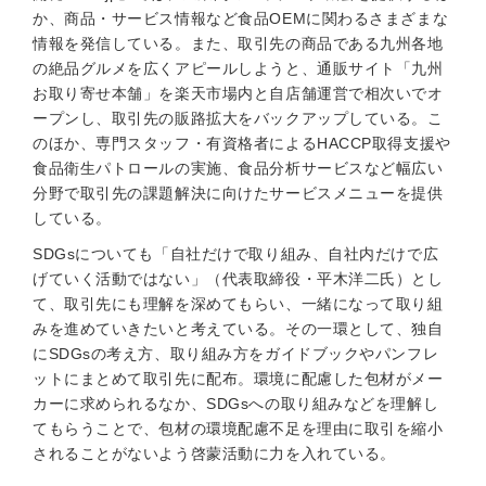
か、商品・サービス情報など食品OEMに関わるさまざまな
情報を発信している。また、取引先の商品である九州各地
の絶品グルメを広くアピールしようと、通販サイト「九州
お取り寄せ本舗」を楽天市場内と自店舗運営で相次いでオ
ープンし、取引先の販路拡大をバックアップしている。こ
のほか、専門スタッフ・有資格者によるHACCP取得支援や
食品衛生パトロールの実施、食品分析サービスなど幅広い
分野で取引先の課題解決に向けたサービスメニューを提供
している。
SDGsについても「自社だけで取り組み、自社内だけで広
げていく活動ではない」（代表取締役・平木洋二氏）とし
て、取引先にも理解を深めてもらい、一緒になって取り組
みを進めていきたいと考えている。その一環として、独自
にSDGsの考え方、取り組み方をガイドブックやパンフレ
ットにまとめて取引先に配布。環境に配慮した包材がメー
カーに求められるなか、SDGsへの取り組みなどを理解し
てもらうことで、包材の環境配慮不足を理由に取引を縮小
されることがないよう啓蒙活動に力を入れている。