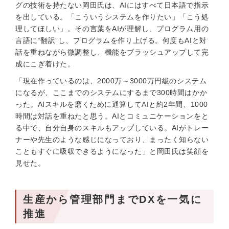
グの技術を持たない岡田氏は、AIにはすべて日本語で指示
を出している。「こういうシステムを作りたい」「こう処
理してほしい」。その言葉をAIが理解し、プログラム用の
言語に“翻訳”し、プログラムを作り上げる。何度もAIと対
話を重ねながら微調整し、機能をブラッシュアップして完
成にこぎ着けた。
「現在作っているのは、2000万～3000万円級のシステム
になるが、ここまでのシステムにするまで300時間はかか
った。AIスキルを磨くために通算してAIと約2年間、1000
時間は対話を重ねたと思う。AIとコミュニケーションをと
る中で、自分自身のスキルもアップしている。AIがトレー
ナーや先生のような感じになっており、まったく知らない
こともすぐに吸収できるようになった」と岡田氏は笑顔を
見せた。
生産から管理部門までDXを一気に
推進