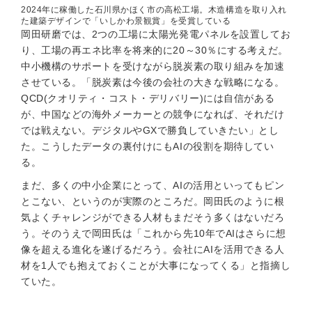
2024年に稼働した石川県かほく市の高松工場。木造構造を取り入れ
た建築デザインで「いしかわ景観賞」を受賞している
岡田研磨では、2つの工場に太陽光発電パネルを設置してお
り、工場の再エネ比率を将来的に20～30％にする考えだ。
中小機構のサポートを受けながら脱炭素の取り組みを加速
させている。「脱炭素は今後の会社の大きな戦略になる。
QCD(クオリティ・コスト・デリバリー)には自信がある
が、中国などの海外メーカーとの競争になれば、それだけ
では戦えない。デジタルやGXで勝負していきたい」とし
た。こうしたデータの裏付けにもAIの役割を期待してい
る。
まだ、多くの中小企業にとって、AIの活用といってもピン
とこない、というのが実際のところだ。岡田氏のように根
気よくチャレンジができる人材もまだそう多くはないだろ
う。そのうえで岡田氏は「これから先10年でAIはさらに想
像を超える進化を遂げるだろう。会社にAIを活用できる人
材を1人でも抱えておくことが大事になってくる」と指摘し
ていた。