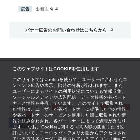
広告
出稿主名
バナー広告のお問い合わせはこちらから
このウェブサイトはCOOKIEを使用します
当サイトは独立行政法人
このサイトではCookieを使って、ユーザーに合わせたコ
中小企業基盤整備機構が運営しています
ンテンツ広告や表示、随時の分析が行われます。 また
ユーザーによるサイトの利用状況についても情報収集、
ソーシャルメディアや広告配信、データ解析の各パート
ナーと情報を共有しています。 このサイトで収集され
経営課題解決メニュー
支援情報ヘッドライン
起業支援
た情報は、ユーザーが各パートナーに提供した他の情報
取組事例
や各パートナーのサービスを使用した際に収集された情
報と組み合わされ、各パートナーによって処理が異なり
ます。 なお、Cookieに関する同意内容の変更または改
役立つリンク集
サイトマップ
サイト利用条件
訂について、ヨーロッパ・アメリカ圏からアクセスされ
ている方は各ページに設置されているアイコン（画面左
SNS公式アカウント一覧
ウェブアクセシビリティ