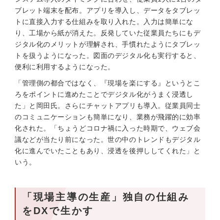
ブレット端末を配布。アプリを導入し、データをタブレッ
トに直接入力する仕組みを取り入れた。入力は簡単にな
り、工場から紙が消えた。反発していた従業員たちにもデ
ジタル化のメリットが理解され、手慣れたようにタブレッ
トを扱うようになった。図面のデジタル化も実行すると、
便利に利用するようになった。
「管理側の都合ではなく、『現場を楽にする』というとこ
ろをポイントに進めたことでデジタル化がうまく浸透し
た」と岡田氏。さらにチャットアプリも導入。従業員同士
のコミュニケーションも簡単になり、業務が飛躍的に効率
化された。「ちょうどコロナ禍に入った時期で、ウェブ会
議などが当たり前になった。世の中のトレンドもデジタル
化に進んでいたこともあり、浸透を後押ししてくれた」と
いう。
「現場主導の生産」独自の仕組み
をDXで生かす