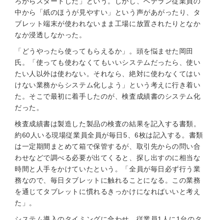
ろからスタートした」という。しかし、ベテラン従業員の
中から「紙のほうが見やすい」という声があがったり、タ
ブレット端末が使われないまま工場に放置されたりとなか
なか浸透しなかった。
「どうやったら使ってもらえるか」。頭を悩ませた岡田
氏。「使っても使わなくてもいいシステムだったら、使い
たい人以外は使わない。それなら、絶対に使わなくてはい
けない業務からシステム化しよう」という考えに行き着い
た。そこで最初に着手したのが、検査成績書のシステム化
だった。
検査成績書は製造した製品の検査の結果を記入する書類。
約60人いる現場従業員全員が毎日5、6枚は記入する。書類
は一定期間まとめて箱で保管するが、取引先からの問い合
わせなどで調べる必要が出てくると、探し出すのに相当な
時間と人手をかけていたという。「全員が毎日必ず行う業
務なので、毎日タブレットに触れることになる。この業務
を通じてタブレットに慣れるきっかけになればいいと考え
た」。
システム導入のタイミングに合わせ、従業員1人に1台のタ