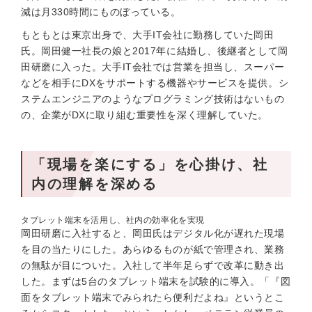
減は月330時間にものぼっている。
もともとは東京出身で、大手IT会社に勤務していた岡田
氏。岡田健一社長の娘と2017年に結婚し、後継者として岡
田研磨に入った。大手IT会社では営業を担当し、スーパー
などを相手にDXをサポートする機器やサービスを提供。シ
ステムエンジニアのようなプログラミング技術はないもの
の、企業がDXに取り組む重要性を深く理解していた。
「現場を楽にする」を心掛け、社
内の理解を深める
タブレット端末を活用し、社内の効率化を実現
岡田研磨に入社すると、岡田氏はデジタル化が遅れた現場
を目の当たりにした。あらゆるものが紙で管理され、業務
の無駄が目についた。入社して半年足らずで改革に動き出
した。まずは5台のタブレット端末を試験的に導入。「『図
面をタブレット端末でみられたら便利だよね』というとこ