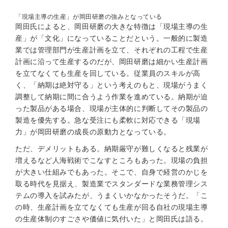
「現場主導の生産」が岡田研磨の強みとなっている
岡田氏によると、岡田研磨の大きな特徴は「現場主導の生
産」が「文化」になっていることだという。一般的に製造
業では管理部門が生産計画を立て、それぞれの工程で生産
計画に沿って生産するのだが、岡田研磨は細かい生産計画
を立てなくても生産を回している。従業員のスキルが高
く、「納期は絶対守る」という考えのもと、現場がうまく
調整して納期に間に合うよう作業を進めている。納期が迫
った製品がある場合、現場が主体的に判断してその製品の
製造を優先する。急な受注にも柔軟に対応できる「現場
力」が岡田研磨の成長の原動力となっている。
ただ、デメリットもある。納期厳守が難しくなると残業が
増えるなど人海戦術でこなすところもあった。現場の負担
が大きい仕組みでもあった。そこで、自身で経営のかじを
取る時代を見据え、製造業でスタンダードな業務管理シス
テムの導入を試みたが、うまくいかなかったそうだ。「こ
の時、生産計画を立てなくても生産が回る自社の現場主導
の生産体制のすごさや価値に気付いた」と岡田氏は語る。