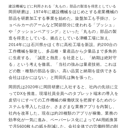
建設機械などに利用される「丸もの」部品の製造を得意としている
岡田研磨は、1974年に建設機械をはじめとする産業機械の
部品を研磨加工する事業を始めた。旋盤加工も手掛け、シ
ョベルカーのアームなど関節部分に使われる「ブッシュ」
や「クッションベアリング」といった「丸もの」部品の製
造を得意としている。拠点としている津幡工場に加え、
2014年には石川県かほく市に高松工場を新設。約200台の
工作機械を駆使し、多品種・量産品から少量品まで多角的
に生産する。「誠意と熱意」を社是とし、「納期は絶対守
る」という考えを徹底。「当社の強みは量産技術。これほ
どの数・種類の部品を扱い、高い品質と納期を提供できる
会社はほかにはない」と岡田氏は胸を張った。
岡田氏は2020年に岡田研磨に入社すると、社内の先頭に立
ってDXを推進。現場社員全員へのタブレット端末の導入を
皮切りにすべての工作機械の稼働状況を把握するためのシ
ステムを導入したほか、さまざまな業務アプリを内製し、
社内を改革した。現在は約20種類のアプリが稼働。業務の
効率化が一気に進み、ペーパーレス化によってA4用紙換算
で月5600枚もの紙を削減した。会社全体での労働時間の削