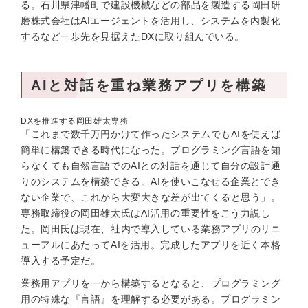
る。石川県津幡町で建設機械などの部品を製造する岡田研
磨株式会社はAIエージェントを活用し、システムを内製化
するなど一歩先を見据えたDXに取り組んでいる。
AIと対話を重ね業務アプリを構築
DXを推進する岡田雄太専務
「これまで数千万円かけて作ったシステムでもAIを使えば
簡単に構築できる時代になった。プログラミング言語を知
らなくても自然言語でのAIとの対話を通じて自分の設計通
りのシステムを構築できる。AIを使いこなせる企業とでき
ない企業で、これから大変大きな差が出てくると思う」。
専務取締役の岡田雄太氏はAI活用の重要性をこう力説し
た。岡田氏は現在、社内で導入している業務アプリのリニ
ューアルにあたってAIを活用。完成したアプリを近く本格
導入する予定だ。
業務用アプリを一から構築するとなると、プログラミング
用の特殊な『言語』を理解する必要がある。プログラミン