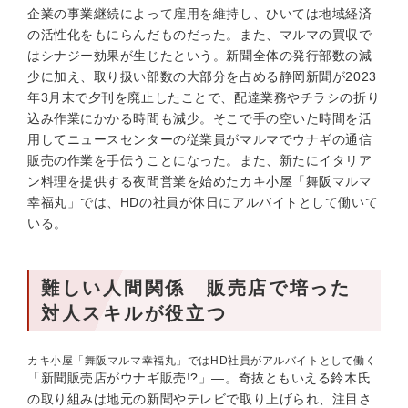
企業の事業継続によって雇用を維持し、ひいては地域経済
の活性化をもにらんだものだった。また、マルマの買収で
はシナジー効果が生じたという。新聞全体の発行部数の減
少に加え、取り扱い部数の大部分を占める静岡新聞が2023
年3月末で夕刊を廃止したことで、配達業務やチラシの折り
込み作業にかかる時間も減少。そこで手の空いた時間を活
用してニュースセンターの従業員がマルマでウナギの通信
販売の作業を手伝うことになった。また、新たにイタリア
ン料理を提供する夜間営業を始めたカキ小屋「舞阪マルマ
幸福丸」では、HDの社員が休日にアルバイトとして働いて
いる。
難しい人間関係 販売店で培った
対人スキルが役立つ
カキ小屋「舞阪マルマ幸福丸」ではHD社員がアルバイトとして働く
「新聞販売店がウナギ販売!?」—。奇抜ともいえる鈴木氏
の取り組みは地元の新聞やテレビで取り上げられ、注目さ