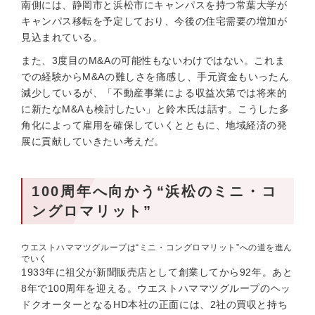
南側には、静岡市と浜松市にキャンパスを持つ常葉大学が
キャンパス移転を予定しており、今後の住宅需要の増加が
見込まれている。
また、3度目のM&Aの可能性もないわけではない。これま
での経験からM&Aの難しさを痛感し、手元資金もいったん
減少しているが、「不動産事業による収益次第では将来的
に新たなM&Aも検討したい」と鈴木氏は話す。こうした多
角化によって雇用を確保していくとともに、地域経済の発
展に貢献していきたい考えだ。
100周年へ向かう“浜松のミニ・コ
ングロマリット”
ウエストハママツグループは“ミニ・コングロマリット”への道を進ん
でいく
1933年に祖父が新聞販売店として創業してから92年。あと
8年で100周年を迎える。ウエストハママツグループのヘッ
ドクオーターとなるHD本社の正面には、2社の買収と持ち