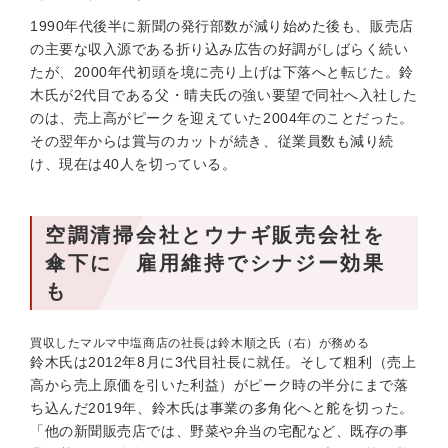
1990年代後半に新聞の発行部数が減り始めた後も、販売店
の主要な収入源である折り込み広告の好調がしばらく続い
たが、2000年代初頭を境に売り上げは下落へと転じた。鈴
木氏が2代目である父・晴夫氏の強い要望で同社へ入社した
のは、売上高がピークを迎えていた2004年のことだった。
その翌年からは賞与のカットが続き、従業員数も減り続
け、現在は40人を切っている。
空調清掃会社とウナギ販売会社を
傘下に 雇用維持でシナジー効果
も
買収したマルマ中塩商店の社長は鈴木順之氏（右）が務める
鈴木氏は2012年8月に3代目社長に就任。そして粗利（売上
高から売上原価を引いた利益）がピーク時の半分にまで落
ち込んだ2019年、鈴木氏は事業の多角化へと舵を切った。
「他の新聞販売店では、野菜や弁当の宅配など、既存の事