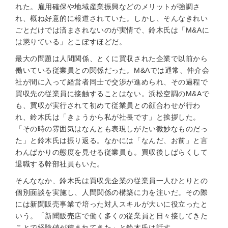
れた。雇用確保や地域産業振興などのメリットが強調さ
れ、概ね好意的に報道されていた。しかし、そんなきれい
ごとだけでは済まされないのが実情で、鈴木氏は「M&Aに
は懲りている」とこぼすほどだ。
最大の問題は人間関係、とくに買収された企業で以前から
働いている従業員との関係だった。M&Aでは通常、仲介会
社が間に入って経営者同士で交渉が進められ、その過程で
買収先の従業員に接触することはない。浜松空調のM&Aで
も、買収が実行されて初めて従業員との顔合わせが行わ
れ、鈴木氏は「きょうから私が社長です」と挨拶した。
「その時の雰囲気はなんとも表現しがたい微妙なものだっ
た」と鈴木氏は振り返る。なかには「なんだ、お前」と言
わんばかりの態度を見せる従業員も。買収後しばらくして
退職する幹部社員もいた。
そんななか、鈴木氏は買収先企業の従業員一人ひとりとの
個別面談を実施し、人間関係の構築に力を注いだ。その際
には新聞販売事業で培った対人スキルが大いに役立ったと
いう。「新聞販売店で働く多くの従業員と日々接してきた
ことで経験値が積まれてきた」と鈴木氏は話す。