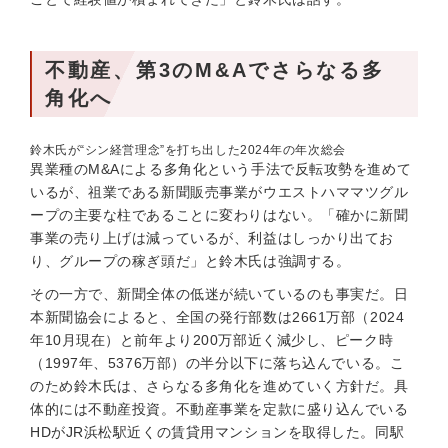
不動産、第3のM&Aでさらなる多
角化へ
鈴木氏が“シン経営理念”を打ち出した2024年の年次総会
異業種のM&Aによる多角化という手法で反転攻勢を進めて
いるが、祖業である新聞販売事業がウエストハママツグル
ープの主要な柱であることに変わりはない。「確かに新聞
事業の売り上げは減っているが、利益はしっかり出てお
り、グループの稼ぎ頭だ」と鈴木氏は強調する。
その一方で、新聞全体の低迷が続いているのも事実だ。日
本新聞協会によると、全国の発行部数は2661万部（2024
年10月現在）と前年より200万部近く減少し、ピーク時
（1997年、5376万部）の半分以下に落ち込んでいる。こ
のため鈴木氏は、さらなる多角化を進めていく方針だ。具
体的には不動産投資。不動産事業を定款に盛り込んでいる
HDがJR浜松駅近くの賃貸用マンションを取得した。同駅