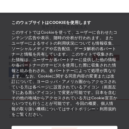
このウェブサイトはCOOKIEを使用します
当サイトは独立行政法人
このサイトではCookieを使って、ユーザーに合わせたコ
中小企業基盤整備機構が運営しています
ンテンツ広告や表示、随時の分析が行われます。 また
ユーザーによるサイトの利用状況についても情報収集、
ソーシャルメディアや広告配信、データ解析の各パート
ナーと情報を共有しています。 このサイトで収集され
経営課題解決メニュー
支援情報ヘッドライン
起業支援
た情報は、ユーザーが各パートナーに提供した他の情報
取組事例
や各パートナーのサービスを使用した際に収集された情
報と組み合わされ、各パートナーによって処理が異なり
ます。 なお、Cookieに関する同意内容の変更または改
役立つリンク集
サイトマップ
サイト利用条件
訂について、ヨーロッパ・アメリカ圏からアクセスされ
ている方は各ページに設置されているアイコン（画面左
SNS公式アカウント一覧
ウェブアクセシビリティ
下にある黒いアイコン）で変更が可能です。日本を含む
その他の地域からアクセスされている方はCookie宣言か
らいつでも行うことが可能です。 今回の概要、個人情
サイトポリシー・利用規約
報の取り扱い機構についてはサイトポリシー・利用規約
個人情報保護
をご覧ください。
中小機構とは