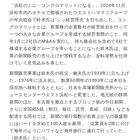
「浜松のミニ・コングロマリットになる」。2024年11月、
浜松市内のホテルで開催されたウエストハママツグループ
の年次総会で鈴木氏は“シン経営理念”を打ち出した。コン
グロマリットとは、異業種の企業数社が経営統合を行って
一つの大きな企業グループを形成する経営形態のこと。同
年1月に2社目のM&Aを実行し、持ち株会社を含めて4社で
構成する企業グループを率いることになった鈴木氏は、祖
業の新聞販売の売り上げが苦戦するなか、反転攻勢を仕掛
けていく意気込みを表した。
新聞販売事業は鈴木氏の祖父・敏夫氏が1933年に立ち上げ
た。1976年に法人化し、創業60周年の1993年には本社を
現在地へ移転するとともに、社名を高塚新聞販売所からニ
ュースセンターウエスト浜松へと変更した。地元紙の静岡
新聞のほか、名古屋を拠点とするブロック紙の中日新聞、
さらに全国紙5紙（朝日、毎日、読売、産経、日経）などを
配達する同社では、新聞の発行部数が右肩上がりの最盛期
にはパートを含めて100人超を雇用。「従業員を2班に分け
て毎年のようにハワイなど海外旅行に連れて行っていた」
（鈴木氏）という。