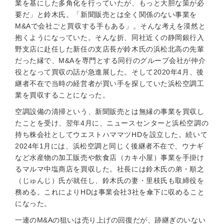
業を基にした多角化を行っていたが、もっと大胆な策が必
要だ」と鈴木氏。「新聞販売とは全く関係のない事業を
M&Aで会社ごと買収する手もある」。そんな考えを漠然と
抱くようになっていた。そんな折、同社近くの静岡銀行入
野支店に赴任した新任の支店長が鈴木氏の浜松北高の先輩
だった縁で、M&Aを専門とする同行のグループ会社が仲介
役となって買収の話が急進展した。そして2020年4月、後
継者不在で当時の経営者が買い手を探していた浜松空調工
業を買収することになった。
空調設備の清掃という、新聞販売とは無縁の事業を買収し
たことを受け、翌年4月に、ニュースセンターと浜松空調の
持ち株会社としてウエストハママツHDを設立した。続いて
2024年1月には、浜松空調と同じく後継者不在で、ウナギ
など水産物の加工販売や飲食店（カキ小屋）事業を手掛け
るマルマ中塩商店を買収した。社長には鈴木氏の弟・順之
（じゅんじ）氏が就任し、鈴木氏の妻・里枝氏も取締役を
務める。これによりHDは事業会社3社を傘下に収めること
になった。
一連のM&Aの狙いは売り上げの回復だが、跡継ぎのいない