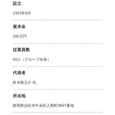
設立
1933年8月
資本金
300万円
従業員数
66人（グループ全体）
代表者
鈴木順之介 氏
所在地
静岡県浜松市中央区入野町9867番地